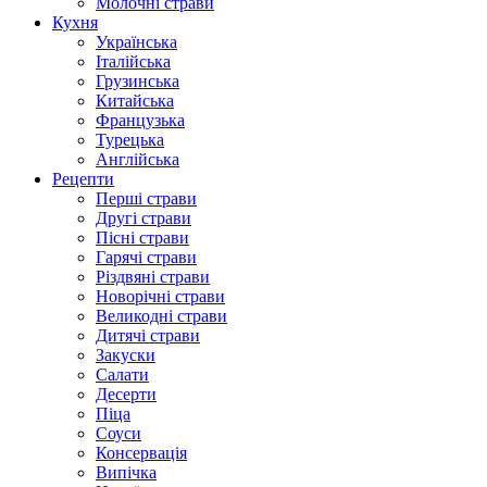
Молочні страви
Кухня
Українська
Італійська
Грузинська
Китайська
Французька
Турецька
Англійська
Рецепти
Перші страви
Другі страви
Пісні страви
Гарячі страви
Різдвяні страви
Новорічні страви
Великодні страви
Дитячі страви
Закуски
Салати
Десерти
Піца
Соуси
Консервація
Випічка