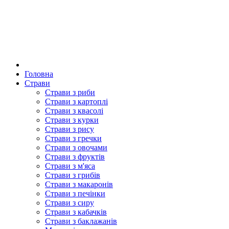
Головна
Страви
Страви з риби
Страви з картоплі
Страви з квасолі
Страви з курки
Страви з рису
Страви з гречки
Страви з овочами
Страви з фруктів
Страви з м'яса
Страви з грибів
Страви з макаронів
Страви з печінки
Страви з сиру
Страви з кабачків
Страви з баклажанів