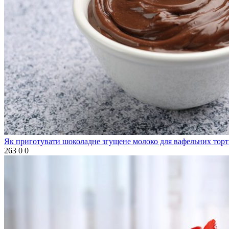
Як приготувати шоколадне згущене молоко для вафельних торт
263
0
0