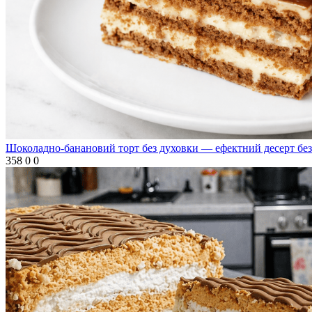
Шоколадно-банановий торт без духовки — ефектний десерт без
358
0
0