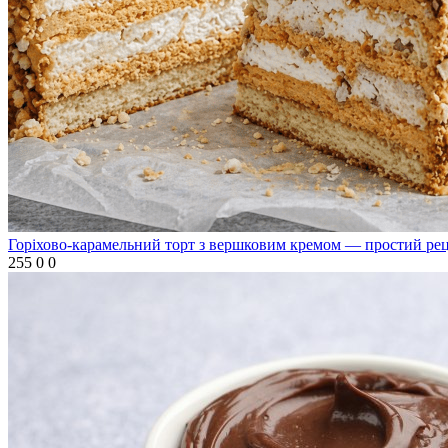
Горіхово‑карамельний торт з вершковим кремом — простий ре
255
0
0