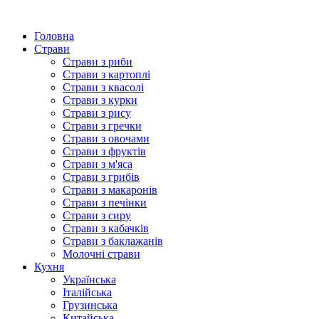
Головна
Страви
Страви з риби
Страви з картоплі
Страви з квасолі
Страви з курки
Страви з рису
Страви з гречки
Страви з овочами
Страви з фруктів
Страви з м'яса
Страви з грибів
Страви з макаронів
Страви з печінки
Страви з сиру
Страви з кабачків
Страви з баклажанів
Молочні страви
Кухня
Українська
Італійська
Грузинська
Китайська