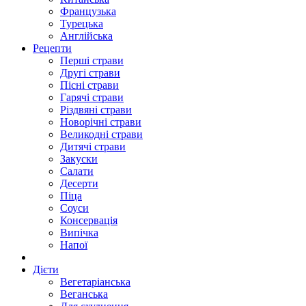
Французька
Турецька
Англійська
Рецепти
Перші страви
Другі страви
Пісні страви
Гарячі страви
Різдвяні страви
Новорічні страви
Великодні страви
Дитячі страви
Закуски
Салати
Десерти
Піца
Соуси
Консервація
Випічка
Напої
Дієти
Вегетаріанська
Веганська