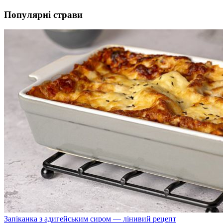
Популярні страви
Запіканка з адигейським сиром — лінивий рецепт