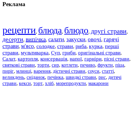
Реклама
рецепти
блюда
блюдо
другі страви
,
,
,
,
десерти
випічка
салати
закуски
овочі
гарячі
,
,
,
,
,
страви
м'ясо
солодке
страви
риба
курка
перші
,
,
,
,
,
,
страви
мультиварка
Суп
гриби
оригінальні страви
,
,
,
,
,
Салат
картопля
консервація
напої
гарніри
пісні страви
,
,
,
,
,
,
святкові страви
торти
сир
котлети
печиво
фрукти
піца
,
,
,
,
,
,
,
пиріг
млинці
варення
дієтичні страви
соуси
статті
,
,
,
,
,
,
великдень
сніданок
печінка
швидкі страви
рис
дитячі
,
,
,
,
,
страви
,
кекси
,
торт
,
хліб
,
морепродукти
,
макарони