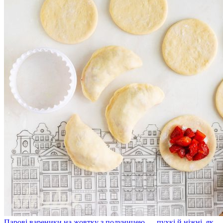
Парові вареники на жовтку з полуницею — пухкі й ніжні, як