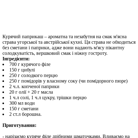
Курячий паприкаш – ароматна та незабутня на смак м'ясна
страва угорської та австрійської кухні. Ця страва не обходиться
без сметани і паприки, адже вони надають м'ясу пікантну
солодкуватість, вершковий смак і ніжну гостроту.
Інгредієнти:
700 г курячого філе
150 г цибулі
250 г солодкого перцю
250 г помідорів у власному соку (чи помідорного пюре)
2 ч.л. копченої паприки
20 г олії + 20 г масла
1 ч.л солі, 1 ч.л цукру, трішки перцю
300 мл води
150 г сметани
2 ст.л борошна.
Приготування:
- нарізаємо куряче філе дрібними шматочками. Вливаємо на