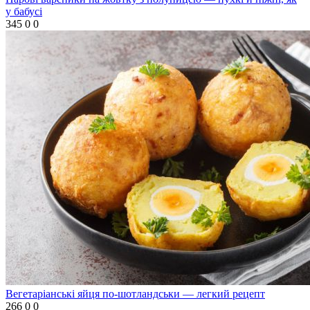
у бабусі
345
0
0
Вегетаріанські яйця по-шотландськи — легкий рецепт
266
0
0