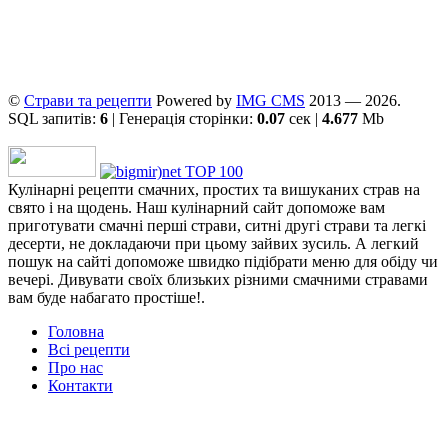
©
Страви та рецепти
Powered by
ІMG CMS
2013 — 2026.
SQL запитів:
6
| Генерація сторінки:
0.07
сек |
4.677
Mb
Кулінарні рецепти смачних, простих та вишуканих страв на
свято і на щодень. Наш кулінарний сайт допоможе вам
приготувати смачні перші страви, ситні другі страви та легкі
десерти, не докладаючи при цьому зайвих зусиль. А легкий
пошук на сайті допоможе швидко підібрати меню для обіду чи
вечері. Дивувати своїх близьких різними смачними стравами
вам буде набагато простіше!.
Головна
Всі рецепти
Про нас
Контакти