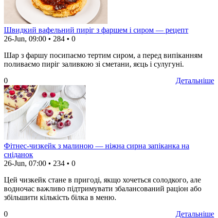
Швидкий вафельний пиріг з фаршем і сиром — рецепт
26-Jun, 09:00
•
284
•
0
Шар з фаршу посипаємо тертим сиром, а перед випіканням
поливаємо пиріг заливкою зі сметани, яєць і сулугуні.
0
Детальніше
Фітнес-чизкейк з малиною — ніжна сирна запіканка на
сніданок
26-Jun, 07:00
•
234
•
0
Цей чизкейк стане в пригоді, якщо хочеться солодкого, але
водночас важливо підтримувати збалансований раціон або
збільшити кількість білка в меню.
0
Детальніше