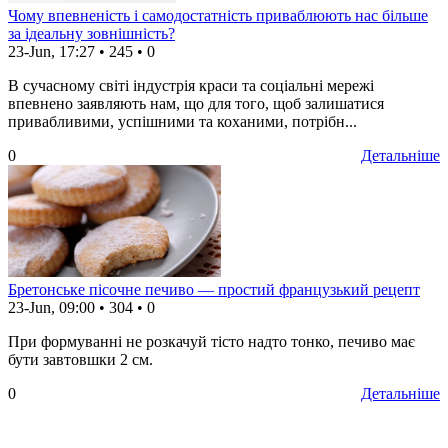
Чому впевненість і самодостатність приваблюють нас більше
за ідеальну зовнішність?
23-Jun, 17:27
•
245
•
0
В сучасному світі індустрія краси та соціальні мережі
впевнено заявляють нам, що для того, щоб залишатися
привабливими, успішними та коханими, потрібн...
0
Детальніше
Бретонське пісочне печиво — простий французький рецепт
23-Jun, 09:00
•
304
•
0
При формуванні не розкачуй тісто надто тонко, печиво має
бути завтовшки 2 см.
0
Детальніше