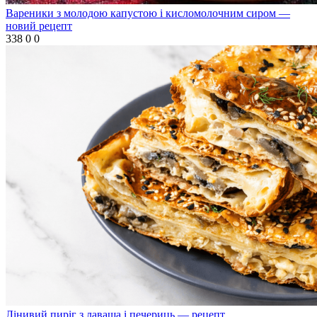
Вареники з молодою капустою і кисломолочним сиром —
новий рецепт
338
0
0
Лінивий пиріг з лаваша і печериць — рецепт