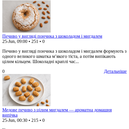
Печиво у вигляді пончика з шоколадом і мигдалем
25-Jun, 09:00
•
251
•
0
Печиво у вигляді пончика з шоколадом і мигдалем формують з
одного великого шматка м’якого тіста, а потім випікають
цілим кільцем. Шоколадні краплі час...
0
Детальніше
Медове печиво з цілим мигдалем — ароматна домашня
випічка
25-Jun, 00:30
•
215
•
0