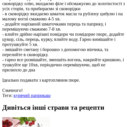
сковорідку олію, вкидаємо філе і обсмажуємо до золотистості з
усіх сторін, та прибираємо зі сковорідки
- в сковорідку вкидаємо шматок масла та рублену цибулю і на
малому вогні смажимо 4-5 хв.
- додайте нарізаний шматочками перець та паприку, і
перемішуючи смажимо 7-8 хв.
- влийте дрібно нарізані помідори чи помідорне пюре, додайте
цукор, сіль, перець, курку, влийте воду. Гарно вимішайте і
протушкуйте 5 хв.
- змішайте сметану і борошно з допомогою вінчика, та
перелийте в сковорідку.
- гарно все розмішайте, зменшіть вогонь, накрийте кришкою, і
тушкуйте ще 10хв, періодично перемішуючи, щоб не
прилипло до дна
Ідеально подавати з картопляним пюре.
Смачного!
Теги:
курячий паприкаш
Дивіться інші страви та рецепти