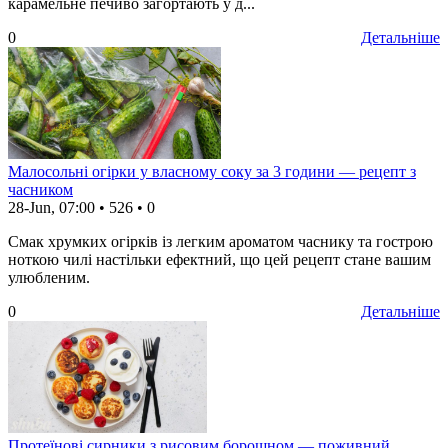
карамельне печиво загортають у д...
0
Детальніше
Малосольні огірки у власному соку за 3 години — рецепт з
часником
28-Jun, 07:00
•
526
•
0
Смак хрумких огірків із легким ароматом часнику та гострою
ноткою чилі настільки ефектний, що цей рецепт стане вашим
улюбленим.
0
Детальніше
Протеїнові сирники з рисовим борошном — поживний