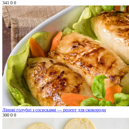
341
0
0
Ліниві голубці з сосисками — рецепт для сковороди
300
0
0