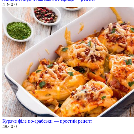
419
0
0
Куряче філе по-арабськи — простий рецепт
483
0
0