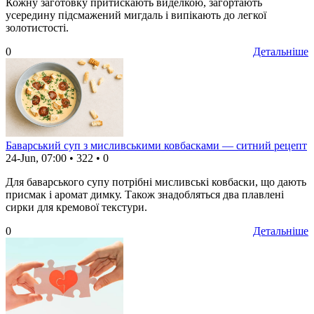
Кожну заготовку притискають виделкою, загортають
усередину підсмажений мигдаль і випікають до легкої
золотистості.
0
Детальніше
Баварський суп з мисливськими ковбасками — ситний рецепт
24-Jun, 07:00
•
322
•
0
Для баварського супу потрібні мисливські ковбаски, що дають
присмак і аромат димку. Також знадобляться два плавлені
сирки для кремової текстури.
0
Детальніше