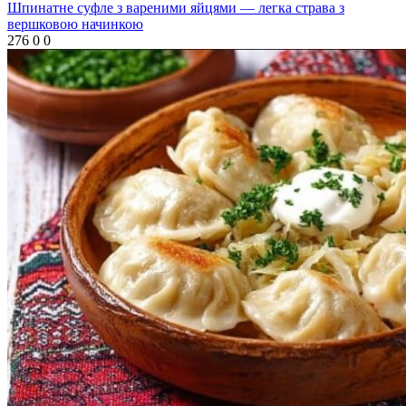
Шпинатне суфле з вареними яйцями — легка страва з
вершковою начинкою
276
0
0