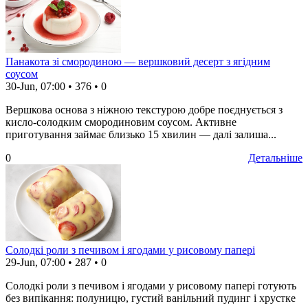
Панакота зі смородиною — вершковий десерт з ягідним
соусом
30-Jun, 07:00
•
376
•
0
Вершкова основа з ніжною текстурою добре поєднується з
кисло-солодким смородиновим соусом. Активне
приготування займає близько 15 хвилин — далі залиша...
0
Детальніше
Солодкі роли з печивом і ягодами у рисовому папері
29-Jun, 07:00
•
287
•
0
Солодкі роли з печивом і ягодами у рисовому папері готують
без випікання: полуницю, густий ванільний пудинг і хрустке