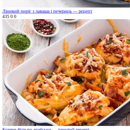
Лінивий пиріг з лаваша і печериць — рецепт
435
0
0
Куряче філе по-арабськи — простий рецепт