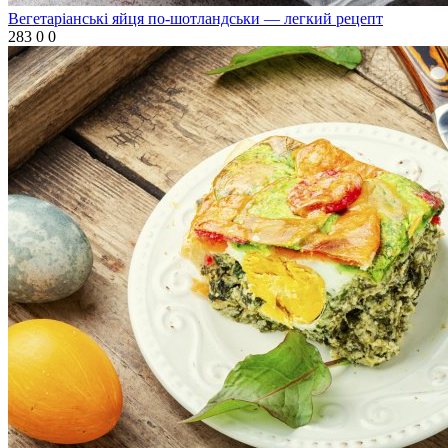
Вегетаріанські яйця по-шотландськи — легкий рецепт
283
0
0