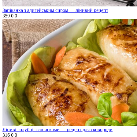
Запіканка з адигейським сиром — лінивий рецепт
359
0
0
Ліниві голубці з сосисками — рецепт для сковороди
316
0
0