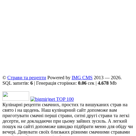
©
Страви та рецепти
Powered by
ІMG CMS
2013 — 2026.
SQL запитів:
6
| Генерація сторінки:
0.06
сек |
4.678
Mb
Кулінарні рецепти смачних, простих та вишуканих страв на
свято і на щодень. Наш кулінарний сайт допоможе вам
приготувати смачні перші страви, ситні другі страви та легкі
десерти, не докладаючи при цьому зайвих зусиль. А легкий
пошук на сайті допоможе швидко підібрати меню для обіду чи
вечері. Дивувати своїх близьких різними смачними стравами