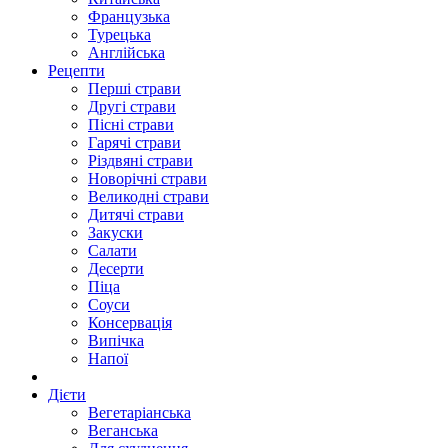
Французька
Турецька
Англійська
Рецепти
Перші страви
Другі страви
Пісні страви
Гарячі страви
Різдвяні страви
Новорічні страви
Великодні страви
Дитячі страви
Закуски
Салати
Десерти
Піца
Соуси
Консервація
Випічка
Напої
Дієти
Вегетаріанська
Веганська