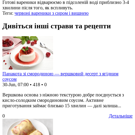
Готові вареники відварюємо в підсоленій воді приблизно 3-4
хвилини після того, як вспливуть.
Теги:
червоні вареники з сиром і вишнею
Дивіться інші страви та рецепти
Панакота зі смородиною — вершковий десерт з ягідним
соусом
30-Jun, 07:00
•
418
•
0
Вершкова основа з ніжною текстурою добре поєднується з
кисло-солодким смородиновим соусом. Активне
приготування займає близько 15 хвилин — далі залиша...
0
Детальніше