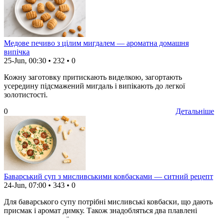
Медове печиво з цілим мигдалем — ароматна домашня
випічка
25-Jun, 00:30
•
232
•
0
Кожну заготовку притискають виделкою, загортають
усередину підсмажений мигдаль і випікають до легкої
золотистості.
0
Детальніше
Баварський суп з мисливськими ковбасками — ситний рецепт
24-Jun, 07:00
•
343
•
0
Для баварського супу потрібні мисливські ковбаски, що дають
присмак і аромат димку. Також знадобляться два плавлені