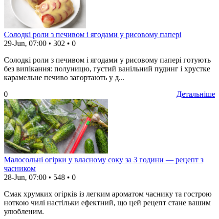
Солодкі роли з печивом і ягодами у рисовому папері
29-Jun, 07:00
•
302
•
0
Солодкі роли з печивом і ягодами у рисовому папері готують
без випікання: полуницю, густий ванільний пудинг і хрустке
карамельне печиво загортають у д...
0
Детальніше
Малосольні огірки у власному соку за 3 години — рецепт з
часником
28-Jun, 07:00
•
548
•
0
Смак хрумких огірків із легким ароматом часнику та гострою
ноткою чилі настільки ефектний, що цей рецепт стане вашим
улюбленим.