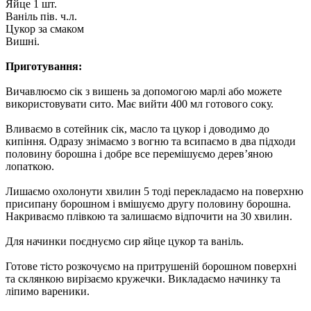
Яйце 1 шт.
Ваніль пів. ч.л.
Цукор за смаком
Вишні.
Приготування:
Вичавлюємо сік з вишень за допомогою марлі або можете
використовувати сито. Має вийти 400 мл готового соку.
Вливаємо в сотейник сік, масло та цукор і доводимо до
кипіння. Одразу знімаємо з вогню та всипаємо в два підходи
половину борошна і добре все перемішуємо дерев’яною
лопаткою.
Лишаємо охолонути хвилин 5 тоді перекладаємо на поверхню
присипану борошном і вмішуємо другу половину борошна.
Накриваємо плівкою та залишаємо відпочити на 30 хвилин.
Для начинки поєднуємо сир яйце цукор та ваніль.
Готове тісто розкочуємо на притрушеній борошном поверхні
та склянкою вирізаємо кружечки. Викладаємо начинку та
ліпимо вареники.