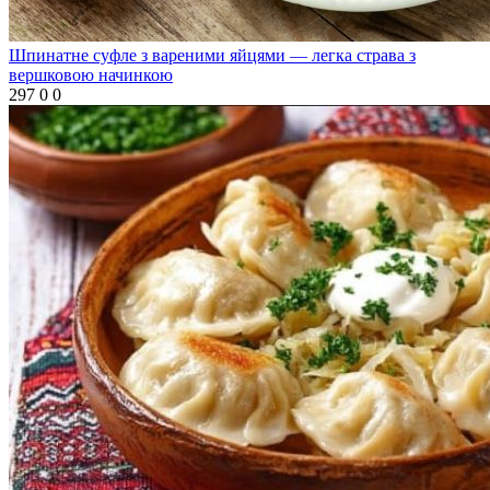
Шпинатне суфле з вареними яйцями — легка страва з
вершковою начинкою
297
0
0