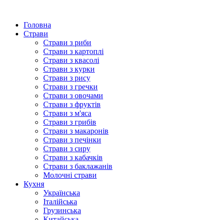
Головна
Страви
Страви з риби
Страви з картоплі
Страви з квасолі
Страви з курки
Страви з рису
Страви з гречки
Страви з овочами
Страви з фруктів
Страви з м'яса
Страви з грибів
Страви з макаронів
Страви з печінки
Страви з сиру
Страви з кабачків
Страви з баклажанів
Молочні страви
Кухня
Українська
Італійська
Грузинська
Китайська