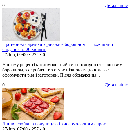
0
Детальніше
Протеїнові сирники з рисовим борошном — поживний
сніданок за 20 хвилин
27-Jun, 09:00
•
272
•
0
У цьому рецепті кисломолочний сир поєднується з рисовим
борошном, яке робить текстуру ніжною та допомагає
сформувати рівні заготовки. Після обсмаження...
0
Детальніше
Ліниві слойки з полуницею і кисломолочним сиром
27-Jun, 07:00
•
257
•
0