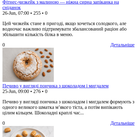
Фітнес-чизкейк з малиною — ніжна сирна запіканка на
сніданок
26-Jun, 07:00
•
255
•
0
Цей чизкейк стане в пригоді, якщо хочеться солодкого, але
водночас важливо підтримувати збалансований раціон або
збільшити кількість білка в меню.
0
Детальніше
Печиво у вигляді пончика з шоколадом і мигдалем
25-Jun, 09:00
•
276
•
0
Печиво у вигляді пончика з шоколадом і мигдалем формують з
одного великого шматка м’якого тіста, а потім випікають
цілим кільцем. Шоколадні краплі час...
0
Детальніше