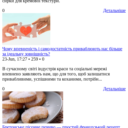
сирки для кремової текстури.
0
Детальніше
Чому впевненість і самодостатність приваблюють нас більше
за ідеальну зовнішність?
23-Jun, 17:27
•
259
•
0
В сучасному світі індустрія краси та соціальні мережі
впевнено заявляють нам, що для того, щоб залишатися
привабливими, успішними та коханими, потрібн...
0
Детальніше
Бретонське пісочне печиво — простий французький рецепт