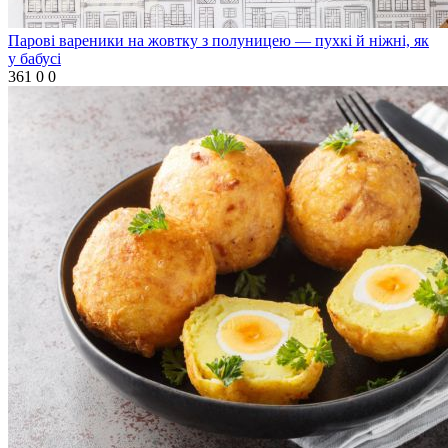
Парові вареники на жовтку з полуницею — пухкі й ніжні, як
у бабусі
361
0
0