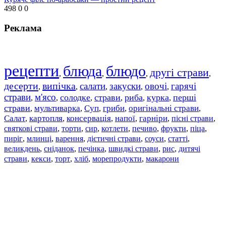
498
0
0
Реклама
рецепти
блюда
блюдо
другі страви
,
,
,
,
десерти
випічка
салати
закуски
овочі
гарячі
,
,
,
,
,
страви
м'ясо
солодке
страви
риба
курка
перші
,
,
,
,
,
,
страви
мультиварка
Суп
гриби
оригінальні страви
,
,
,
,
,
Салат
картопля
консервація
напої
гарніри
пісні страви
,
,
,
,
,
,
святкові страви
торти
сир
котлети
печиво
фрукти
піца
,
,
,
,
,
,
,
пиріг
млинці
варення
дієтичні страви
соуси
статті
,
,
,
,
,
,
великдень
сніданок
печінка
швидкі страви
рис
дитячі
,
,
,
,
,
страви
,
кекси
,
торт
,
хліб
,
морепродукти
,
макарони