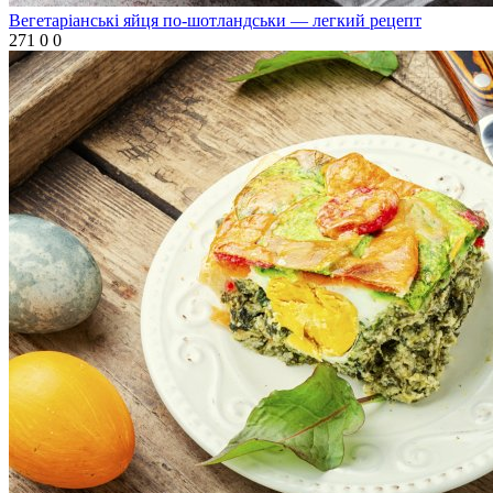
Вегетаріанські яйця по-шотландськи — легкий рецепт
271
0
0