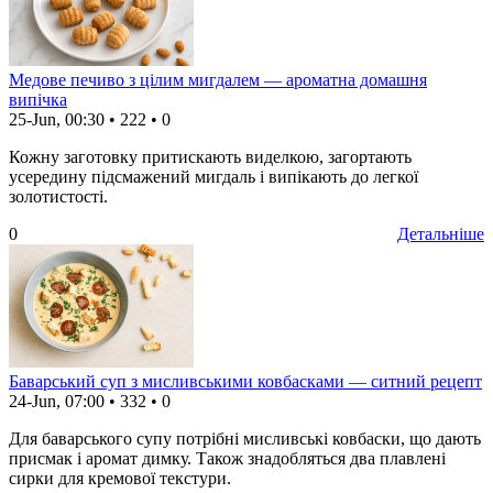
Медове печиво з цілим мигдалем — ароматна домашня
випічка
25-Jun, 00:30
•
222
•
0
Кожну заготовку притискають виделкою, загортають
усередину підсмажений мигдаль і випікають до легкої
золотистості.
0
Детальніше
Баварський суп з мисливськими ковбасками — ситний рецепт
24-Jun, 07:00
•
332
•
0
Для баварського супу потрібні мисливські ковбаски, що дають
присмак і аромат димку. Також знадобляться два плавлені
сирки для кремової текстури.