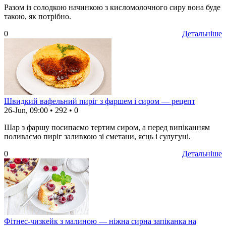
Разом із солодкою начинкою з кисломолочного сиру вона буде
такою, як потрібно.
0
Детальніше
Швидкий вафельний пиріг з фаршем і сиром — рецепт
26-Jun, 09:00
•
292
•
0
Шар з фаршу посипаємо тертим сиром, а перед випіканням
поливаємо пиріг заливкою зі сметани, яєць і сулугуні.
0
Детальніше
Фітнес-чизкейк з малиною — ніжна сирна запіканка на