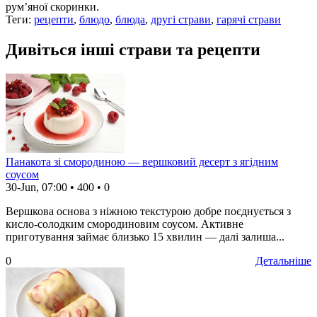
рум’яної скоринки.
Теги:
рецепти
,
блюдо
,
блюда
,
другі страви
,
гарячі страви
Дивіться інші страви та рецепти
Панакота зі смородиною — вершковий десерт з ягідним
соусом
30-Jun, 07:00
•
400
•
0
Вершкова основа з ніжною текстурою добре поєднується з
кисло-солодким смородиновим соусом. Активне
приготування займає близько 15 хвилин — далі залиша...
0
Детальніше