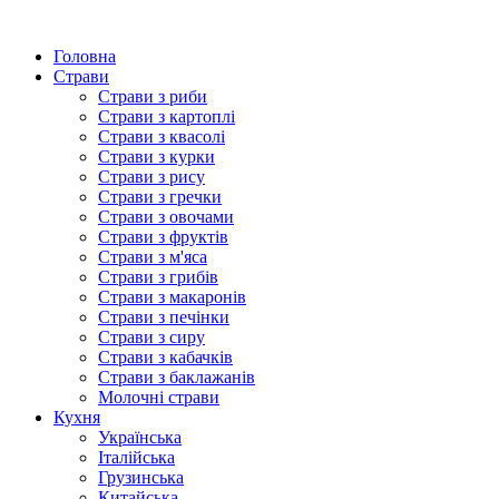
Головна
Страви
Страви з риби
Страви з картоплі
Страви з квасолі
Страви з курки
Страви з рису
Страви з гречки
Страви з овочами
Страви з фруктів
Страви з м'яса
Страви з грибів
Страви з макаронів
Страви з печінки
Страви з сиру
Страви з кабачків
Страви з баклажанів
Молочні страви
Кухня
Українська
Італійська
Грузинська
Китайська