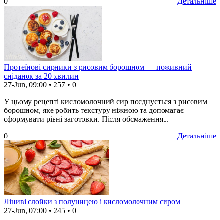
0
Детальніше
Протеїнові сирники з рисовим борошном — поживний
сніданок за 20 хвилин
27-Jun, 09:00
•
257
•
0
У цьому рецепті кисломолочний сир поєднується з рисовим
борошном, яке робить текстуру ніжною та допомагає
сформувати рівні заготовки. Після обсмаження...
0
Детальніше
Ліниві слойки з полуницею і кисломолочним сиром
27-Jun, 07:00
•
245
•
0