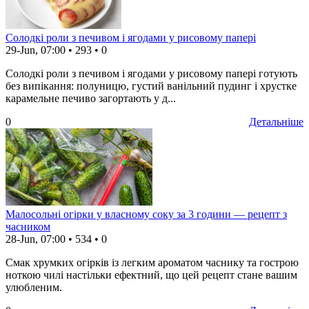
Солодкі роли з печивом і ягодами у рисовому папері
29-Jun, 07:00
•
293
•
0
Солодкі роли з печивом і ягодами у рисовому папері готують
без випікання: полуницю, густий ванільний пудинг і хрустке
карамельне печиво загортають у д...
0
Детальніше
Малосольні огірки у власному соку за 3 години — рецепт з
часником
28-Jun, 07:00
•
534
•
0
Смак хрумких огірків із легким ароматом часнику та гострою
ноткою чилі настільки ефектний, що цей рецепт стане вашим
улюбленим.