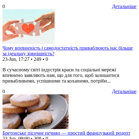
0
Детальніше
Чому впевненість і самодостатність приваблюють нас більше
за ідеальну зовнішність?
23-Jun, 17:27
•
249
•
0
В сучасному світі індустрія краси та соціальні мережі
впевнено заявляють нам, що для того, щоб залишатися
привабливими, успішними та коханими, потрібн...
0
Детальніше
Бретонське пісочне печиво — простий французький рецепт
23-Jun, 09:00
•
308
•
0