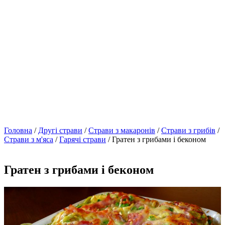
Головна
/
Другі страви
/
Страви з макаронів
/
Страви з грибів
/
Страви з м'яса
/
Гарячі страви
/ Гратен з грибами і беконом
Гратен з грибами і беконом