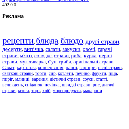
492
0
0
Реклама
рецепти
блюда
блюдо
другі страви
,
,
,
,
десерти
випічка
салати
закуски
овочі
гарячі
,
,
,
,
,
страви
м'ясо
солодке
страви
риба
курка
перші
,
,
,
,
,
,
страви
мультиварка
Суп
гриби
оригінальні страви
,
,
,
,
,
Салат
картопля
консервація
напої
гарніри
пісні страви
,
,
,
,
,
,
святкові страви
торти
сир
котлети
печиво
фрукти
піца
,
,
,
,
,
,
,
пиріг
млинці
варення
дієтичні страви
соуси
статті
,
,
,
,
,
,
великдень
сніданок
печінка
швидкі страви
рис
дитячі
,
,
,
,
,
страви
,
кекси
,
торт
,
хліб
,
морепродукти
,
макарони