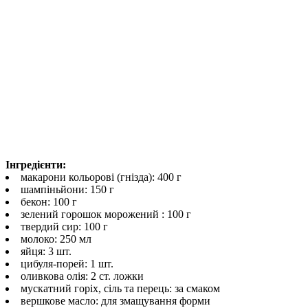
Інгредієнти:
макарони кольорові (гнізда): 400 г
шампіньйони: 150 г
бекон: 100 г
зелений горошок морожений : 100 г
твердий сир: 100 г
молоко: 250 мл
яйця: 3 шт.
цибуля-порей: 1 шт.
оливкова олія: 2 ст. ложки
мускатний горіх, сіль та перець: за смаком
вершкове масло: для змащування форми