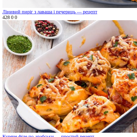
Лінивий пиріг з лаваша і печериць — рецепт
428
0
0
Куряче філе по-арабськи — простий рецепт