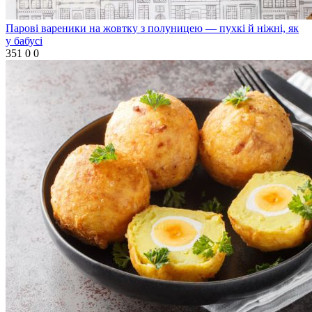
Парові вареники на жовтку з полуницею — пухкі й ніжні, як
у бабусі
351
0
0