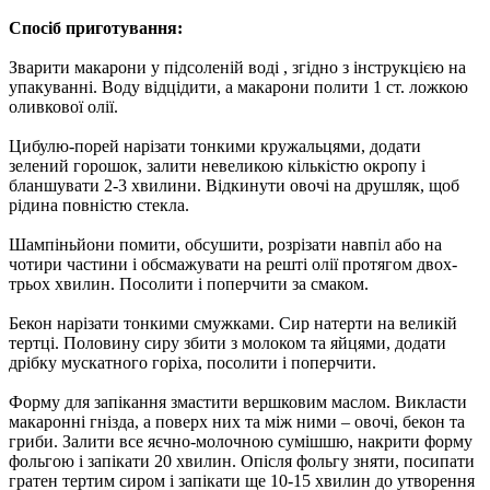
Спосіб приготування:
Зварити макарони у підсоленій воді , згідно з інструкцією на
упакуванні. Воду відцідити, а макарони полити 1 ст. ложкою
оливкової олії.
Цибулю-порей нарізати тонкими кружальцями, додати
зелений горошок, залити невеликою кількістю окропу і
бланшувати 2-3 хвилини. Відкинути овочі на друшляк, щоб
рідина повністю стекла.
Шампіньйони помити, обсушити, розрізати навпіл або на
чотири частини і обсмажувати на решті олії протягом двох-
трьох хвилин. Посолити і поперчити за смаком.
Бекон нарізати тонкими смужками. Сир натерти на великій
тертці. Половину сиру збити з молоком та яйцями, додати
дрібку мускатного горіха, посолити і поперчити.
Форму для запікання змастити вершковим маслом. Викласти
макаронні гнізда, а поверх них та між ними – овочі, бекон та
гриби. Залити все яєчно-молочною сумішшю, накрити форму
фольгою і запікати 20 хвилин. Опісля фольгу зняти, посипати
гратен тертим сиром і запікати ще 10-15 хвилин до утворення