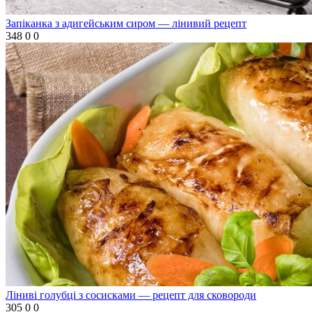
Запіканка з адигейським сиром — лінивий рецепт
348
0
0
Ліниві голубці з сосисками — рецепт для сковороди
305
0
0