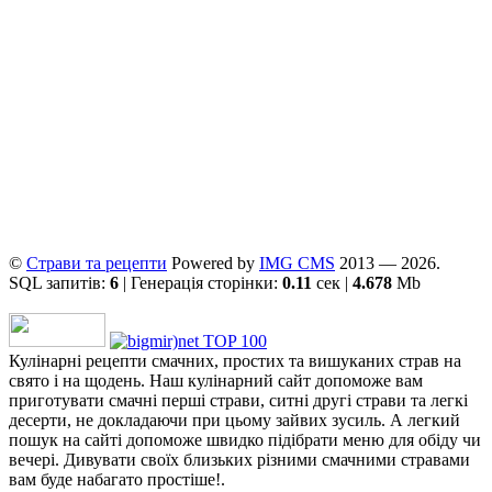
©
Страви та рецепти
Powered by
ІMG CMS
2013 — 2026.
SQL запитів:
6
| Генерація сторінки:
0.11
сек |
4.678
Mb
Кулінарні рецепти смачних, простих та вишуканих страв на
свято і на щодень. Наш кулінарний сайт допоможе вам
приготувати смачні перші страви, ситні другі страви та легкі
десерти, не докладаючи при цьому зайвих зусиль. А легкий
пошук на сайті допоможе швидко підібрати меню для обіду чи
вечері. Дивувати своїх близьких різними смачними стравами
вам буде набагато простіше!.