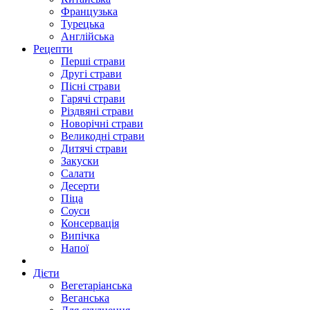
Французька
Турецька
Англійська
Рецепти
Перші страви
Другі страви
Пісні страви
Гарячі страви
Різдвяні страви
Новорічні страви
Великодні страви
Дитячі страви
Закуски
Салати
Десерти
Піца
Соуси
Консервація
Випічка
Напої
Дієти
Вегетаріанська
Веганська