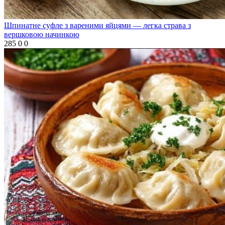
Шпинатне суфле з вареними яйцями — легка страва з
вершковою начинкою
285
0
0