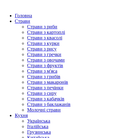
Головна
Страви
Страви з риби
Страви з картоплі
Страви з квасолі
Страви з курки
Страви з рису
Страви з гречки
Страви з овочами
Страви з фруктів
Страви з м'яса
Страви з грибів
Страви з макаронів
Страви з печінки
Страви з сиру
Страви з кабачків
Страви з баклажанів
Молочні страви
Кухня
Українська
Італійська
Грузинська
Китайська