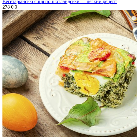
Вегетаріанські яйця по-шотландськи — легкий рецепт
278
0
0