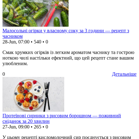
Малосольні огірки у власному соку за 3 години — рецепт з
часником
28-Jun, 07:00
•
540
•
0
Смак хрумких огірків із легким ароматом часнику та гострою
ноткою чилі настільки ефектний, що цей рецепт стане вашим
улюбленим.
0
Детальніше
Протеїнові сирники з рисовим борошном — поживний
сніданок за 20 хвилин
27-Jun, 09:00
•
265
•
0
У цьому рецепті кисломолочний сир поєднується з рисовим