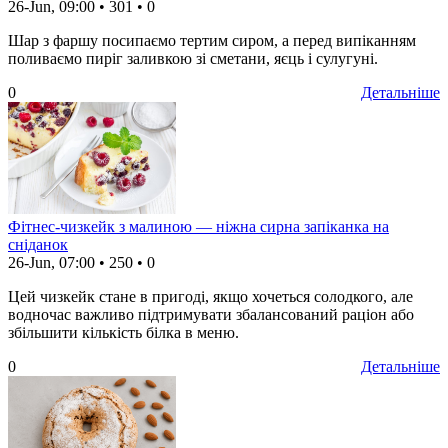
26-Jun, 09:00
•
301
•
0
Шар з фаршу посипаємо тертим сиром, а перед випіканням
поливаємо пиріг заливкою зі сметани, яєць і сулугуні.
0
Детальніше
Фітнес-чизкейк з малиною — ніжна сирна запіканка на
сніданок
26-Jun, 07:00
•
250
•
0
Цей чизкейк стане в пригоді, якщо хочеться солодкого, але
водночас важливо підтримувати збалансований раціон або
збільшити кількість білка в меню.
0
Детальніше