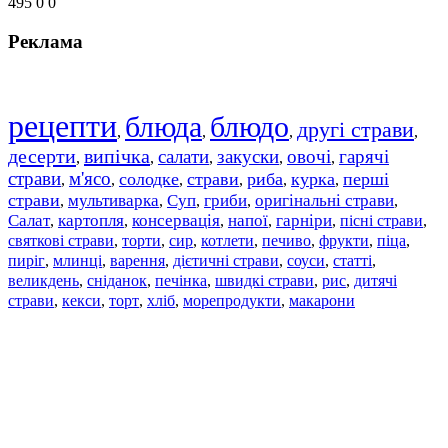
495
0
0
Реклама
рецепти
блюда
блюдо
другі страви
,
,
,
,
десерти
випічка
салати
закуски
овочі
гарячі
,
,
,
,
,
страви
м'ясо
солодке
страви
риба
курка
перші
,
,
,
,
,
,
страви
мультиварка
Суп
гриби
оригінальні страви
,
,
,
,
,
Салат
картопля
консервація
напої
гарніри
пісні страви
,
,
,
,
,
,
святкові страви
торти
сир
котлети
печиво
фрукти
піца
,
,
,
,
,
,
,
пиріг
млинці
варення
дієтичні страви
соуси
статті
,
,
,
,
,
,
великдень
сніданок
печінка
швидкі страви
рис
дитячі
,
,
,
,
,
страви
,
кекси
,
торт
,
хліб
,
морепродукти
,
макарони