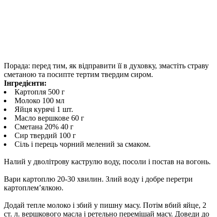
Порада: перед тим, як відправити її в духовку, змастіть страву
сметаною та посипте тертим твердим сиром.
Інгредієнти:
Картопля 500 г
Молоко 100 мл
Яйця курячі 1 шт.
Масло вершкове 60 г
Сметана 20% 40 г
Сир твердий 100 г
Сіль і перець чорний мелений за смаком.
Налий у дволітрову каструлю воду, посоли і постав на вогонь.
Вари картоплю 20-30 хвилин. Злий воду і добре перетри
картоплем’ялкою.
Додай тепле молоко і збий у пишну масу. Потім вбий яйце, 2
ст. л. вершкового масла і ретельно перемішай масу. Доведи до