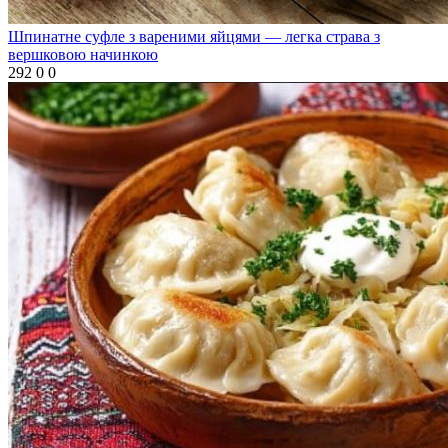
Шпинатне суфле з вареними яйцями — легка страва з
вершковою начинкою
292
0
0