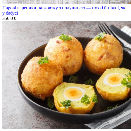
Парові вареники на жовтку з полуницею — пухкі й ніжні, як
у бабусі
356
0
0