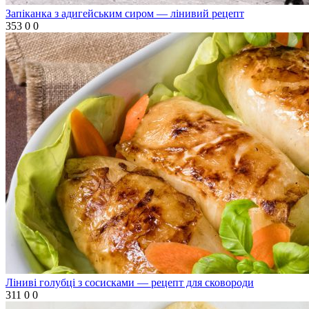
Запіканка з адигейським сиром — лінивий рецепт
353
0
0
Ліниві голубці з сосисками — рецепт для сковороди
311
0
0