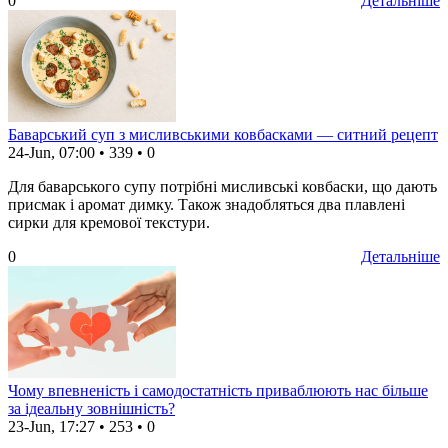
0
Детальніше
Баварський суп з мисливськими ковбасками — ситний рецепт
24-Jun, 07:00
•
339
•
0
Для баварського супу потрібні мисливські ковбаски, що дають
присмак і аромат димку. Також знадобляться два плавлені
сирки для кремової текстури.
0
Детальніше
Чому впевненість і самодостатність приваблюють нас більше
за ідеальну зовнішність?
23-Jun, 17:27
•
253
•
0