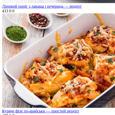
Лінивий пиріг з лаваша і печериць — рецепт
433
0
0
Куряче філе по-арабськи — простий рецепт