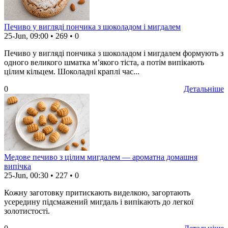
Печиво у вигляді пончика з шоколадом і мигдалем
25-Jun, 09:00
•
269
•
0
Печиво у вигляді пончика з шоколадом і мигдалем формують з
одного великого шматка м’якого тіста, а потім випікають
цілим кільцем. Шоколадні краплі час...
0
Детальніше
Медове печиво з цілим мигдалем — ароматна домашня
випічка
25-Jun, 00:30
•
227
•
0
Кожну заготовку притискають виделкою, загортають
усередину підсмажений мигдаль і випікають до легкої
золотистості.