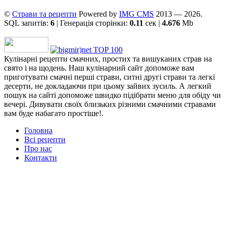
©
Страви та рецепти
Powered by
ІMG CMS
2013 — 2026.
SQL запитів:
6
| Генерація сторінки:
0.11
сек |
4.676
Mb
Кулінарні рецепти смачних, простих та вишуканих страв на
свято і на щодень. Наш кулінарний сайт допоможе вам
приготувати смачні перші страви, ситні другі страви та легкі
десерти, не докладаючи при цьому зайвих зусиль. А легкий
пошук на сайті допоможе швидко підібрати меню для обіду чи
вечері. Дивувати своїх близьких різними смачними стравами
вам буде набагато простіше!.
Головна
Всі рецепти
Про нас
Контакти