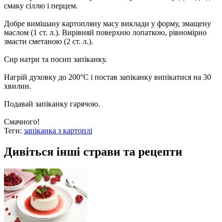
смаку сіллю і перцем.
Добре вимішану картопляну масу виклади у форму, змащену
маслом (1 ст. л.). Вирівняй поверхню лопаткою, рівномірно
змасти сметаною (2 ст. л.).
Сир натри та посип запіканку.
Нагрій духовку до 200°С і постав запіканку випікатися на 30
хвилин.
Подавай запіканку гарячою.
Смачного!
Теги:
запіканка з картоплі
Дивіться інші страви та рецепти