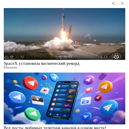
<
>
SpaceX установила космический рекорд
Реклама
Все посты любимых телеграм каналов в одном месте!