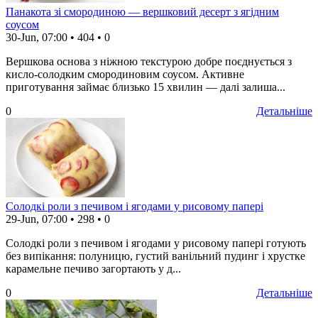
Панакота зі смородиною — вершковий десерт з ягідним
соусом
30-Jun, 07:00
•
404
•
0
Вершкова основа з ніжною текстурою добре поєднується з
кисло-солодким смородиновим соусом. Активне
приготування займає близько 15 хвилин — далі залиша...
0
Детальніше
Солодкі роли з печивом і ягодами у рисовому папері
29-Jun, 07:00
•
298
•
0
Солодкі роли з печивом і ягодами у рисовому папері готують
без випікання: полуницю, густий ванільний пудинг і хрустке
карамельне печиво загортають у д...
0
Детальніше