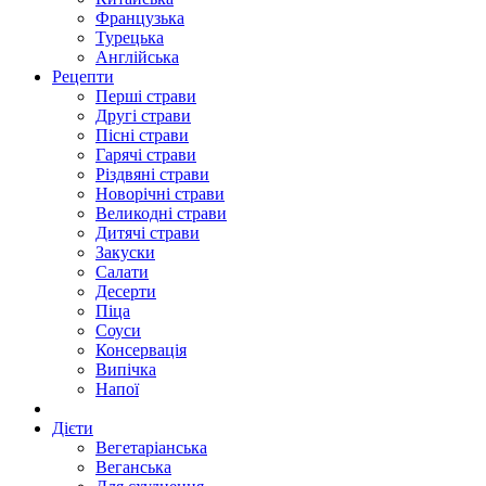
Французька
Турецька
Англійська
Рецепти
Перші страви
Другі страви
Пісні страви
Гарячі страви
Різдвяні страви
Новорічні страви
Великодні страви
Дитячі страви
Закуски
Салати
Десерти
Піца
Соуси
Консервація
Випічка
Напої
Дієти
Вегетаріанська
Веганська