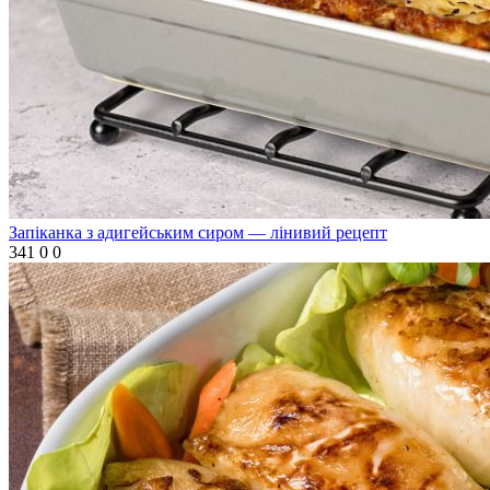
Запіканка з адигейським сиром — лінивий рецепт
341
0
0