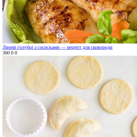
Ліниві голубці з сосисками — рецепт для сковороди
300
0
0