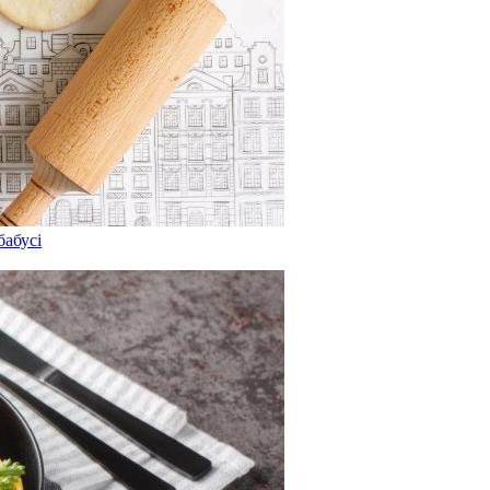
бабусі