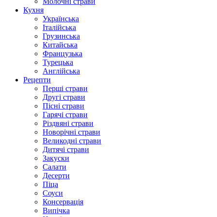
Молочні страви
Кухня
Українська
Італійська
Грузинська
Китайська
Французька
Турецька
Англійська
Рецепти
Перші страви
Другі страви
Пісні страви
Гарячі страви
Різдвяні страви
Новорічні страви
Великодні страви
Дитячі страви
Закуски
Салати
Десерти
Піца
Соуси
Консервація
Випічка