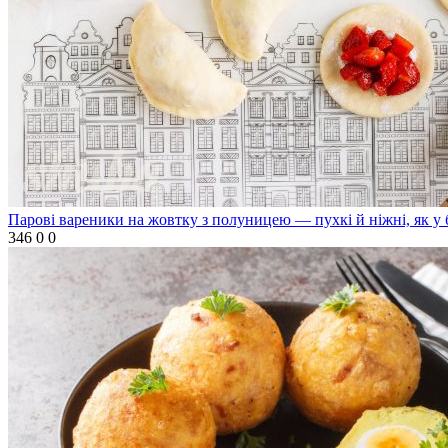
Парові вареники на жовтку з полуницею — пухкі й ніжні, як у 
346
0
0