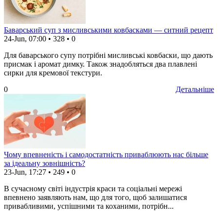
Баварський суп з мисливськими ковбасками — ситний рецепт
24-Jun, 07:00
•
328
•
0
Для баварського супу потрібні мисливські ковбаски, що дають
присмак і аромат димку. Також знадобляться два плавлені
сирки для кремової текстури.
0
Детальніше
Чому впевненість і самодостатність приваблюють нас більше
за ідеальну зовнішність?
23-Jun, 17:27
•
249
•
0
В сучасному світі індустрія краси та соціальні мережі
впевнено заявляють нам, що для того, щоб залишатися
привабливими, успішними та коханими, потрібн...