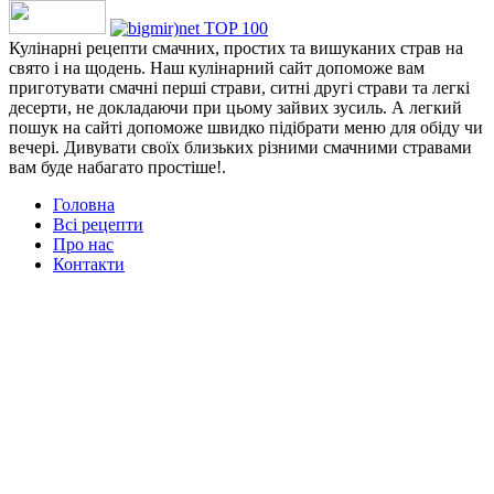
Кулінарні рецепти смачних, простих та вишуканих страв на
свято і на щодень. Наш кулінарний сайт допоможе вам
приготувати смачні перші страви, ситні другі страви та легкі
десерти, не докладаючи при цьому зайвих зусиль. А легкий
пошук на сайті допоможе швидко підібрати меню для обіду чи
вечері. Дивувати своїх близьких різними смачними стравами
вам буде набагато простіше!.
Головна
Всі рецепти
Про нас
Контакти