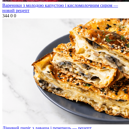
Вареники з молодою капустою і кисломолочним сиром —
новий рецепт
344
0
0
Лінивий пиріг з лаваша і печериць — рецепт