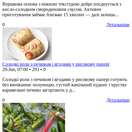
Вершкова основа з ніжною текстурою добре поєднується з
кисло-солодким смородиновим соусом. Активне
приготування займає близько 15 хвилин — далі залиша...
0
Детальніше
Солодкі роли з печивом і ягодами у рисовому папері
29-Jun, 07:00
•
293
•
0
Солодкі роли з печивом і ягодами у рисовому папері готують
без випікання: полуницю, густий ванільний пудинг і хрустке
карамельне печиво загортають у д...
0
Детальніше