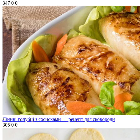
347
0
0
Ліниві голубці з сосисками — рецепт для сковороди
305
0
0