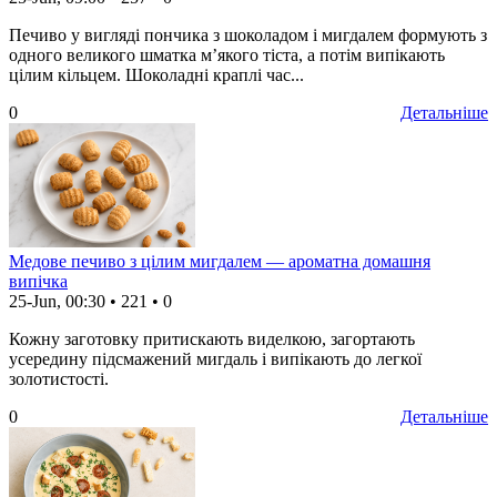
Печиво у вигляді пончика з шоколадом і мигдалем формують з
одного великого шматка м’якого тіста, а потім випікають
цілим кільцем. Шоколадні краплі час...
0
Детальніше
Медове печиво з цілим мигдалем — ароматна домашня
випічка
25-Jun, 00:30
•
221
•
0
Кожну заготовку притискають виделкою, загортають
усередину підсмажений мигдаль і випікають до легкої
золотистості.
0
Детальніше