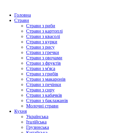
Головна
Страви
Страви з риби
Страви з картоплі
Страви з квасолі
Страви з курки
Страви з рису
Страви з гречки
Страви з овочами
Страви з фруктів
Страви з м'яса
Страви з грибів
Страви з макаронів
Страви з печінки
Страви з сиру
Страви з кабачків
Страви з баклажанів
Молочні страви
Кухня
Українська
Італійська
Грузинська
Китайська