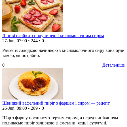
Ліниві слойки з полуницею і кисломолочним сиром
27-Jun, 07:00
•
244
•
0
Разом із солодкою начинкою з кисломолочного сиру вона буде
такою, як потрібно.
0
Детальніше
Швидкий вафельний пиріг з фаршем і сиром — рецепт
26-Jun, 09:00
•
289
•
0
Шар з фаршу посипаємо тертим сиром, а перед випіканням
поливаємо пиріг заливкою зі сметани, яєць і сулугуні.