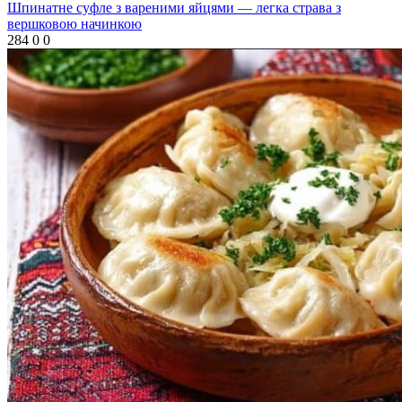
Шпинатне суфле з вареними яйцями — легка страва з
вершковою начинкою
284
0
0