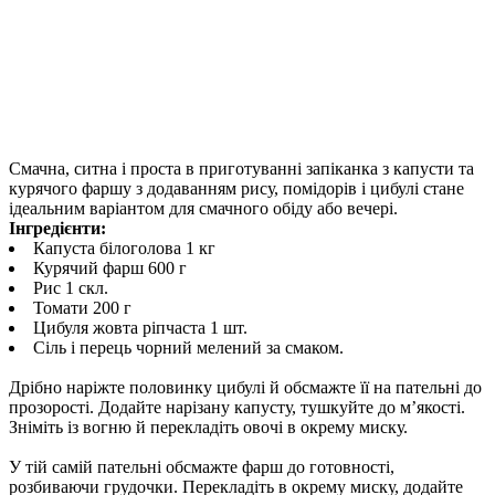
Смачна, ситна і проста в приготуванні запіканка з капусти та
курячого фаршу з додаванням рису, помідорів і цибулі стане
ідеальним варіантом для смачного обіду або вечері.
Інгредієнти:
Капуста білоголова 1 кг
Курячий фарш 600 г
Рис 1 скл.
Томати 200 г
Цибуля жовта ріпчаста 1 шт.
Сіль і перець чорний мелений за смаком.
Дрібно наріжте половинку цибулі й обсмажте її на пательні до
прозорості. Додайте нарізану капусту, тушкуйте до м’якості.
Зніміть із вогню й перекладіть овочі в окрему миску.
У тій самій пательні обсмажте фарш до готовності,
розбиваючи грудочки. Перекладіть в окрему миску, додайте