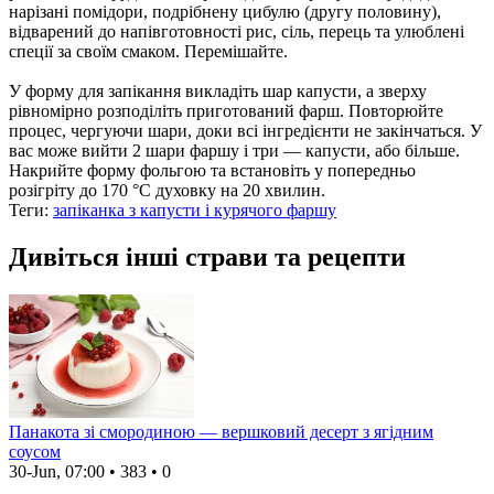
нарізані помідори, подрібнену цибулю (другу половину),
відварений до напівготовності рис, сіль, перець та улюблені
спеції за своїм смаком. Перемішайте.
У форму для запікання викладіть шар капусти, а зверху
рівномірно розподіліть приготований фарш. Повторюйте
процес, чергуючи шари, доки всі інгредієнти не закінчаться. У
вас може вийти 2 шари фаршу і три — капусти, або більше.
Накрийте форму фольгою та встановіть у попередньо
розігріту до 170 °C духовку на 20 хвилин.
Теги:
запіканка з капусти і курячого фаршу
Дивіться інші страви та рецепти
Панакота зі смородиною — вершковий десерт з ягідним
соусом
30-Jun, 07:00
•
383
•
0