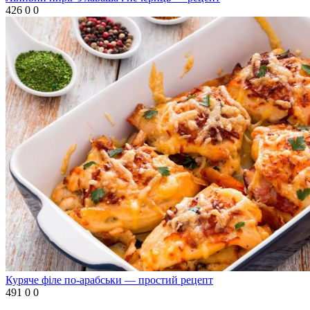
426
0
0
Куряче філе по-арабськи — простий рецепт
491
0
0