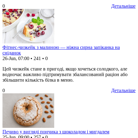
0
Детальніше
Фітнес-чизкейк з малиною — ніжна сирна запіканка на
сніданок
26-Jun, 07:00
•
241
•
0
Цей чизкейк стане в пригоді, якщо хочеться солодкого, але
водночас важливо підтримувати збалансований раціон або
збільшити кількість білка в меню.
0
Детальніше
Печиво у вигляді пончика з шоколадом і мигдалем
25-Jun, 09:00
•
257
•
0