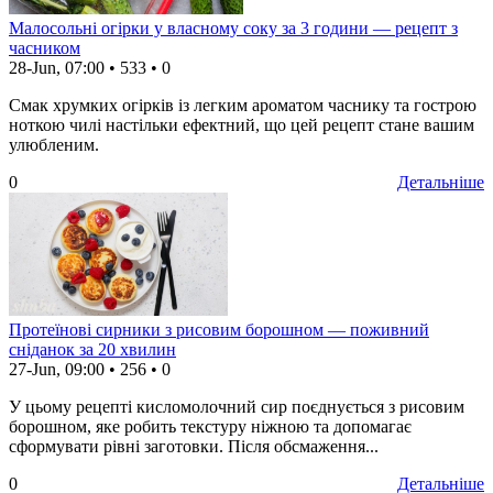
Малосольні огірки у власному соку за 3 години — рецепт з
часником
28-Jun, 07:00
•
533
•
0
Смак хрумких огірків із легким ароматом часнику та гострою
ноткою чилі настільки ефектний, що цей рецепт стане вашим
улюбленим.
0
Детальніше
Протеїнові сирники з рисовим борошном — поживний
сніданок за 20 хвилин
27-Jun, 09:00
•
256
•
0
У цьому рецепті кисломолочний сир поєднується з рисовим
борошном, яке робить текстуру ніжною та допомагає
сформувати рівні заготовки. Після обсмаження...
0
Детальніше