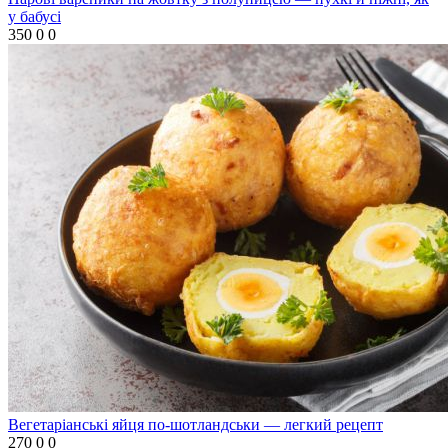
у бабусі
350
0
0
Вегетаріанські яйця по-шотландськи — легкий рецепт
270
0
0