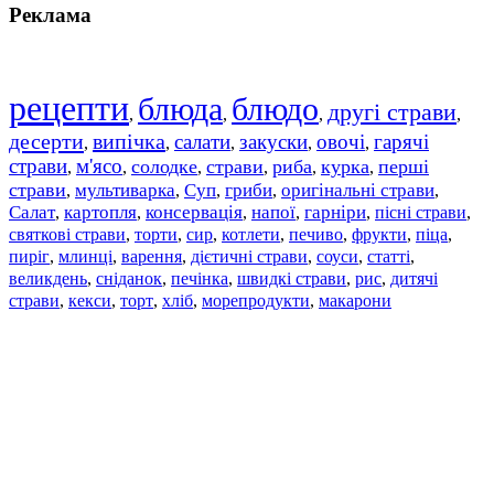
Реклама
рецепти
блюда
блюдо
другі страви
,
,
,
,
десерти
випічка
салати
закуски
овочі
гарячі
,
,
,
,
,
страви
м'ясо
солодке
страви
риба
курка
перші
,
,
,
,
,
,
страви
мультиварка
Суп
гриби
оригінальні страви
,
,
,
,
,
Салат
картопля
консервація
напої
гарніри
пісні страви
,
,
,
,
,
,
святкові страви
торти
сир
котлети
печиво
фрукти
піца
,
,
,
,
,
,
,
пиріг
млинці
варення
дієтичні страви
соуси
статті
,
,
,
,
,
,
великдень
сніданок
печінка
швидкі страви
рис
дитячі
,
,
,
,
,
страви
,
кекси
,
торт
,
хліб
,
морепродукти
,
макарони