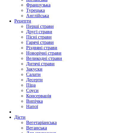
Французька
Турецька
Англійська
Рецепти
Перші страви
Другі страви
Пісні страви
Гарячі страви
Різдвяні страви
Новорічні страви
Великодні страви
Дитячі страви
Закуски
Салати
Десерти
Піца
Соуси
Консервація
Випічка
Напої
Дієти
Вегетаріанська
Веганська