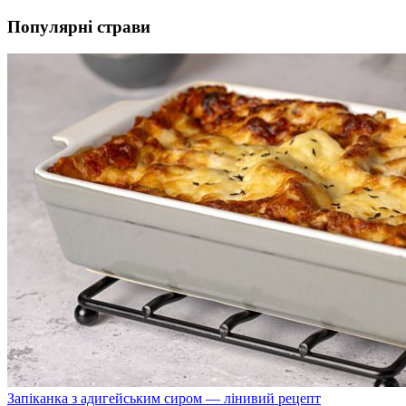
Популярні страви
Запіканка з адигейським сиром — лінивий рецепт