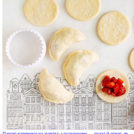
Парові вареники на жовтку з полуницею — пухкі й ніжні, як