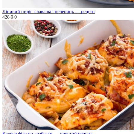
Лінивий пиріг з лаваша і печериць — рецепт
428
0
0
Куряче філе по-арабськи — простий рецепт