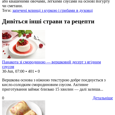
або квашеними овочами, легкими соусами на основі йогурту
чи сметани.
Теги:
запечені млинці з куркою і грибами в духовці
Дивіться інші страви та рецепти
Панакота зі смородиною — вершковий десерт з ягідним
соусом
30-Jun, 07:00
•
401
•
0
Вершкова основа з ніжною текстурою добре поєднується з
кисло-солодким смородиновим соусом. Активне
приготування займає близько 15 хвилин — далі залиша...
0
Детальніше