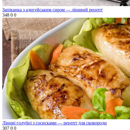
Запіканка з адигейським сиром — лінивий рецепт
348
0
0
Ліниві голубці з сосисками — рецепт для сковороди
307
0
0