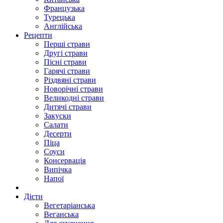
Французька
Турецька
Англійська
Рецепти
Перші страви
Другі страви
Пісні страви
Гарячі страви
Різдвяні страви
Новорічні страви
Великодні страви
Дитячі страви
Закуски
Салати
Десерти
Піца
Соуси
Консервація
Випічка
Напої
Дієти
Вегетаріанська
Веганська