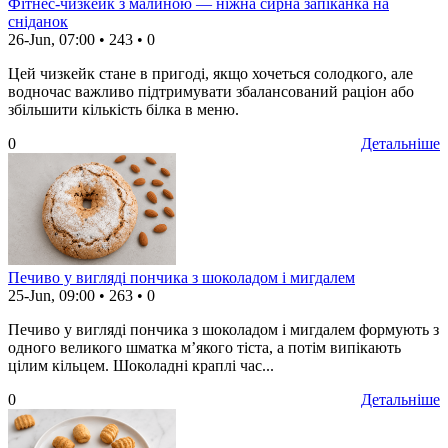
Фітнес-чизкейк з малиною — ніжна сирна запіканка на
сніданок
26-Jun, 07:00
•
243
•
0
Цей чизкейк стане в пригоді, якщо хочеться солодкого, але
водночас важливо підтримувати збалансований раціон або
збільшити кількість білка в меню.
0
Детальніше
Печиво у вигляді пончика з шоколадом і мигдалем
25-Jun, 09:00
•
263
•
0
Печиво у вигляді пончика з шоколадом і мигдалем формують з
одного великого шматка м’якого тіста, а потім випікають
цілим кільцем. Шоколадні краплі час...
0
Детальніше