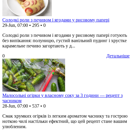
Солодкі роли з печивом і ягодами у рисовому папері
29-Jun, 07:00
•
295
•
0
Солодкі роли з печивом і ягодами у рисовому папері готують
без випікання: полуницю, густий ванільний пудинг і хрустке
карамельне печиво загортають у д...
0
Детальніше
Малосольні огірки у власному соку за 3 години — рецепт з
часником
28-Jun, 07:00
•
537
•
0
Смак хрумких огірків із легким ароматом часнику та гострою
ноткою чилі настільки ефектний, що цей рецепт стане вашим
улюбленим.