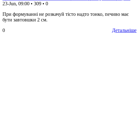
23-Jun, 09:00
•
309
•
0
При формуванні не розкачуй тісто надто тонко, печиво має
бути завтовшки 2 см.
0
Детальніше