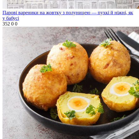
Парові вареники на жовтку з полуницею — пухкі й ніжні, як
у бабусі
352
0
0