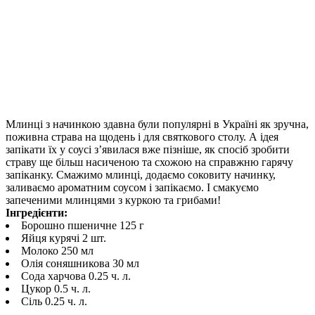
Млинці з начинкою здавна були популярні в Україні як зручна,
поживна страва на щодень і для святкового столу. А ідея
запікати їх у соусі з’явилася вже пізніше, як спосіб зробити
страву ще більш насиченою та схожою на справжню гарячу
запіканку. Смажимо млинці, додаємо соковиту начинку,
заливаємо ароматним соусом і запікаємо. І смакуємо
запеченими млинцями з куркою та грибами!
Інгредієнти:
Борошно пшеничне 125 г
Яйця курячі 2 шт.
Молоко 250 мл
Олія соняшникова 30 мл
Сода харчова 0.25 ч. л.
Цукор 0.5 ч. л.
Сіль 0.25 ч. л.