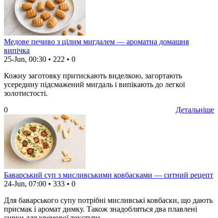
Медове печиво з цілим мигдалем — ароматна домашня
випічка
25-Jun, 00:30
•
222
•
0
Кожну заготовку притискають виделкою, загортають
усередину підсмажений мигдаль і випікають до легкої
золотистості.
0
Детальніше
Баварський суп з мисливськими ковбасками — ситний рецепт
24-Jun, 07:00
•
333
•
0
Для баварського супу потрібні мисливські ковбаски, що дають
присмак і аромат димку. Також знадобляться два плавлені
сирки для кремової текстури.