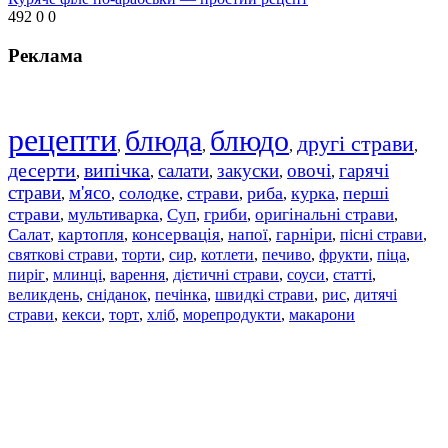
492
0
0
Реклама
рецепти
блюда
блюдо
другі страви
,
,
,
,
десерти
випічка
салати
закуски
овочі
гарячі
,
,
,
,
,
страви
м'ясо
солодке
страви
риба
курка
перші
,
,
,
,
,
,
страви
мультиварка
Суп
гриби
оригінальні страви
,
,
,
,
,
Салат
картопля
консервація
напої
гарніри
пісні страви
,
,
,
,
,
,
святкові страви
торти
сир
котлети
печиво
фрукти
піца
,
,
,
,
,
,
,
пиріг
млинці
варення
дієтичні страви
соуси
статті
,
,
,
,
,
,
великдень
сніданок
печінка
швидкі страви
рис
дитячі
,
,
,
,
,
страви
,
кекси
,
торт
,
хліб
,
морепродукти
,
макарони