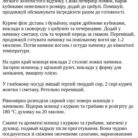
легкого золотистого відтінку. Свіжі печериці помий, наріж
кубиками невеликого розміру, додай до цибулі. Помішуй,
продовжуй обсмажувати інгредієнти разом до готовності.
Куряче філе дістань з бульйону, наріж дрібними кубиками,
виклади в сковороду з цибулею та печерицями. Додай у
начинку сметану, сіль та чорний перець за смаком. Перемішай,
продовжуй готувати начинку на повільному вогні ще 1-2
хвилини. Потім вимкни вогонь і остуди начинку до кімнатної
температури.
На один край млинця виклади 2 столові ложки начинки.
Загорни млинець у щільний рулет, виклади у форму для
запікання, змащену олією.
У глибокому посуді змішай тертий твердий сир, 2 сирі курячі
жовтки і сметану. Ретельно перемішай.
Рівномірно розподіли сирний соус поверх млинців з
начинкою. Відправ млинці з куркою та грибами в розігріту до
180 °C духовку на 20 хвилин.
Смачні та ароматні млинці з куркою та грибами, запечені у
духовці, подавай відразу після приготування. Вони чудово
поєднуються зі свіжими овочевими салатами, маринованими