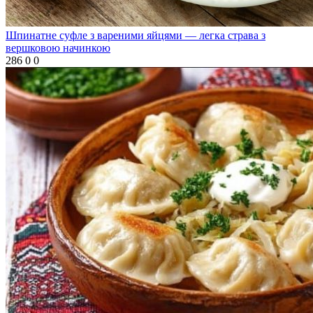
Шпинатне суфле з вареними яйцями — легка страва з
вершковою начинкою
286
0
0