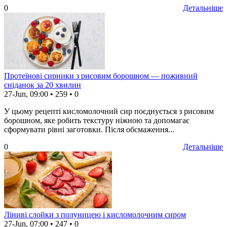
0
Детальніше
Протеїнові сирники з рисовим борошном — поживний
сніданок за 20 хвилин
27-Jun, 09:00
•
259
•
0
У цьому рецепті кисломолочний сир поєднується з рисовим
борошном, яке робить текстуру ніжною та допомагає
сформувати рівні заготовки. Після обсмаження...
0
Детальніше
Ліниві слойки з полуницею і кисломолочним сиром
27-Jun, 07:00
•
247
•
0