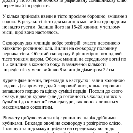
Додай у тісто тепле молоко та рафіновану соняшникову олію,
перемішай інгредієнти.
У кілька прийомів введи в тісто просіяне борошно, змішане з
содою. В результаті тісто для млинців має вийти однорідним і
не надто густим. Залиши його на 15-20 хвилин у теплому
місці, щоб воно настоялось.
Сковороду для млинців добре розігрій, змасти невеликою
кількістю рослинної олії. Вилий на сковороду половину
черпака тіста. Обертай сковороду й рівномірно розподіляй
тісто тонким шаром. Обсмаж млинці на середньому вогні по
1-2 хвилини з кожного боку. Із зазначеної кількості
інгредієнтів у мене вийшло 8 млинців діаметром 22 см.
Куряче філе помий, переклади в каструлю і залий холодною
водою. Для аромату додай лавровий лист, кілька горошин
запашного перцю та щіпку суміші перців. Посоли до свого
смаку, відвари куряче філе до готовності. Охолоди м’ясо в
бульйоні до кімнатної температури, так воно залишиться
максимально соковитим.
Ріпчасту цибулю очисти від лушпиння, наріж дрібними
кубиками. Виклади овочі на сковороду з розігрітою олією.
Помішуй та підсмажуй цибулю на середньому вогні до