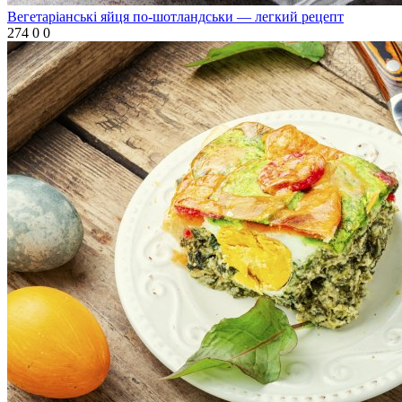
Вегетаріанські яйця по-шотландськи — легкий рецепт
274
0
0