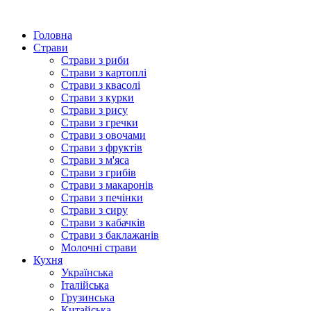
Головна
Страви
Страви з риби
Страви з картоплі
Страви з квасолі
Страви з курки
Страви з рису
Страви з гречки
Страви з овочами
Страви з фруктів
Страви з м'яса
Страви з грибів
Страви з макаронів
Страви з печінки
Страви з сиру
Страви з кабачків
Страви з баклажанів
Молочні страви
Кухня
Українська
Італійська
Грузинська
Китайська