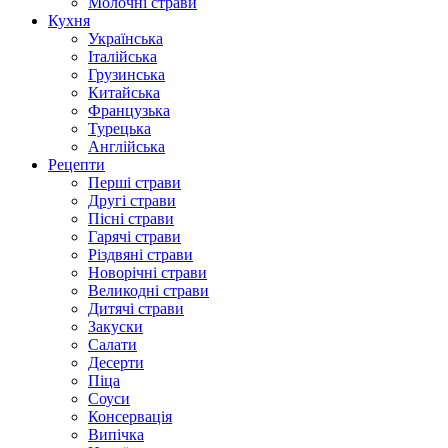
Молочні страви
Кухня
Українська
Італійська
Грузинська
Китайська
Французька
Турецька
Англійська
Рецепти
Перші страви
Другі страви
Пісні страви
Гарячі страви
Різдвяні страви
Новорічні страви
Великодні страви
Дитячі страви
Закуски
Салати
Десерти
Піца
Соуси
Консервація
Випічка