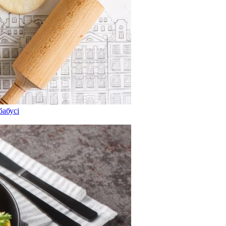
бабусі