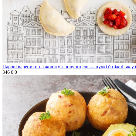
Парові вареники на жовтку з полуницею — пухкі й ніжні, як у 
346
0
0