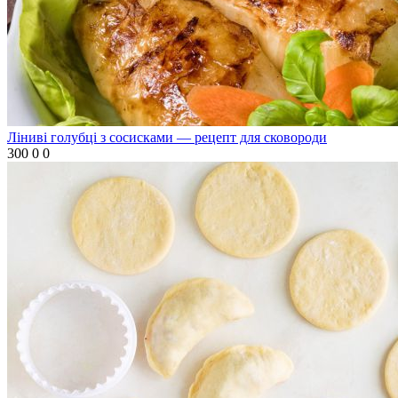
Ліниві голубці з сосисками — рецепт для сковороди
300
0
0