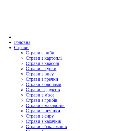
Головна
Страви
Страви з риби
Страви з картоплі
Страви з квасолі
Страви з курки
Страви з рису
Страви з гречки
Страви з овочами
Страви з фруктів
Страви з м'яса
Страви з грибів
Страви з макаронів
Страви з печінки
Страви з сиру
Страви з кабачків
Страви з баклажанів