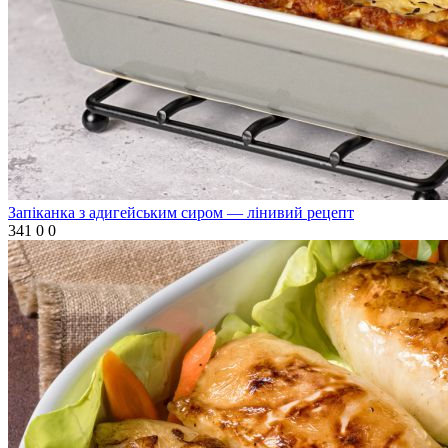
Запіканка з адигейським сиром — лінивий рецепт
341
0
0