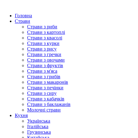
Головна
Страви
Страви з риби
Страви з картоплі
Страви з квасолі
Страви з курки
Страви з рису
Страви з гречки
Страви з овочами
Страви з фруктів
Страви з м'яса
Страви з грибів
Страви з макаронів
Страви з печінки
Страви з сиру
Страви з кабачків
Страви з баклажанів
Молочні страви
Кухня
Українська
Італійська
Грузинська
Китайська