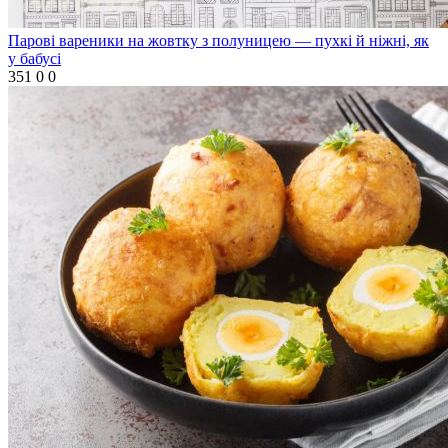
Парові вареники на жовтку з полуницею — пухкі й ніжні, як
у бабусі
351
0
0