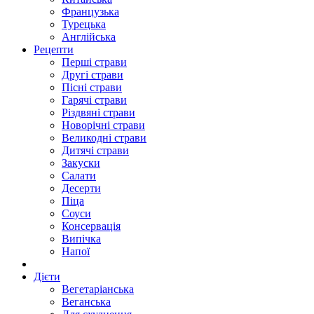
Французька
Турецька
Англійська
Рецепти
Перші страви
Другі страви
Пісні страви
Гарячі страви
Різдвяні страви
Новорічні страви
Великодні страви
Дитячі страви
Закуски
Салати
Десерти
Піца
Соуси
Консервація
Випічка
Напої
Дієти
Вегетаріанська
Веганська