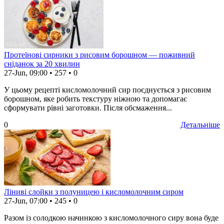
Протеїнові сирники з рисовим борошном — поживний
сніданок за 20 хвилин
27-Jun, 09:00
•
257
•
0
У цьому рецепті кисломолочний сир поєднується з рисовим
борошном, яке робить текстуру ніжною та допомагає
сформувати рівні заготовки. Після обсмаження...
0
Детальніше
Ліниві слойки з полуницею і кисломолочним сиром
27-Jun, 07:00
•
245
•
0
Разом із солодкою начинкою з кисломолочного сиру вона буде