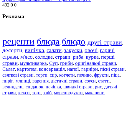
492
0
0
Реклама
рецепти
блюда
блюдо
другі страви
,
,
,
,
десерти
випічка
салати
закуски
овочі
гарячі
,
,
,
,
,
страви
м'ясо
солодке
страви
риба
курка
перші
,
,
,
,
,
,
страви
мультиварка
Суп
гриби
оригінальні страви
,
,
,
,
,
Салат
картопля
консервація
напої
гарніри
пісні страви
,
,
,
,
,
,
святкові страви
торти
сир
котлети
печиво
фрукти
піца
,
,
,
,
,
,
,
пиріг
млинці
варення
дієтичні страви
соуси
статті
,
,
,
,
,
,
великдень
сніданок
печінка
швидкі страви
рис
дитячі
,
,
,
,
,
страви
,
кекси
,
торт
,
хліб
,
морепродукти
,
макарони