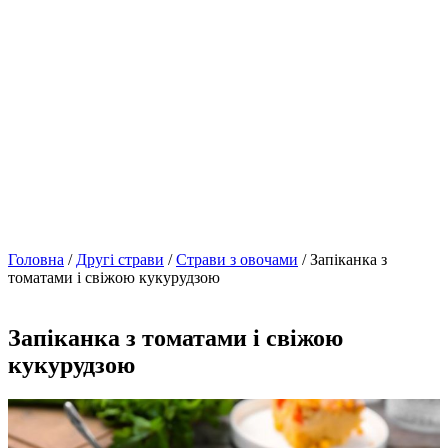
Головна
/
Другі страви
/
Страви з овочами
/ Запіканка з
томатами і свіжою кукурудзою
Запіканка з томатами і свіжою
кукурудзою