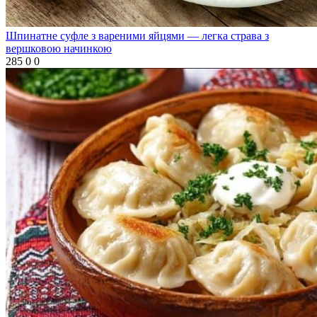
Шпинатне суфле з вареними яйцями — легка страва з
вершковою начинкою
285
0
0