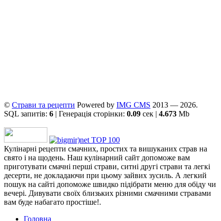
©
Страви та рецепти
Powered by
ІMG CMS
2013 — 2026.
SQL запитів:
6
| Генерація сторінки:
0.09
сек |
4.673
Mb
Кулінарні рецепти смачних, простих та вишуканих страв на
свято і на щодень. Наш кулінарний сайт допоможе вам
приготувати смачні перші страви, ситні другі страви та легкі
десерти, не докладаючи при цьому зайвих зусиль. А легкий
пошук на сайті допоможе швидко підібрати меню для обіду чи
вечері. Дивувати своїх близьких різними смачними стравами
вам буде набагато простіше!.
Головна