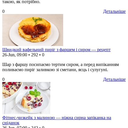
такою, як потрібно.
0
Детальніше
Швидкий вафельний пиріг з фаршем і сиром — рецепт
26-Jun, 09:00
•
292
•
0
Шар з фаршу посипаємо тертим сиром, а перед випіканням
поливаємо пиріг заливкою зі сметани, яєць і сулугуні.
0
Детальніше
Фітнес-чизкейк з малиною — ніжна сирна запіканка на
сніданок
26-Jun, 07:00
•
242
•
0