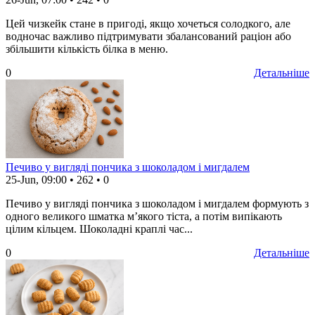
Цей чизкейк стане в пригоді, якщо хочеться солодкого, але
водночас важливо підтримувати збалансований раціон або
збільшити кількість білка в меню.
0
Детальніше
Печиво у вигляді пончика з шоколадом і мигдалем
25-Jun, 09:00
•
262
•
0
Печиво у вигляді пончика з шоколадом і мигдалем формують з
одного великого шматка м’якого тіста, а потім випікають
цілим кільцем. Шоколадні краплі час...
0
Детальніше