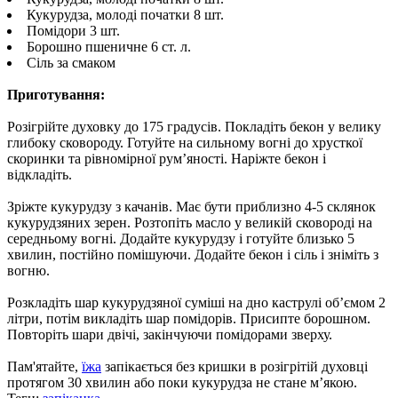
Кукурудза, молоді початки 8 шт.
Помідори 3 шт.
Борошно пшеничне 6 ст. л.
Сіль за смаком
Приготування:
Розігрійте духовку до 175 градусів. Покладіть бекон у велику
глибоку сковороду. Готуйте на сильному вогні до хрусткої
скоринки та рівномірної рум’яності. Наріжте бекон і
відкладіть.
Зріжте кукурудзу з качанів. Має бути приблизно 4-5 склянок
кукурудзяних зерен. Розтопіть масло у великій сковороді на
середньому вогні. Додайте кукурудзу і готуйте близько 5
хвилин, постійно помішуючи. Додайте бекон і сіль і зніміть з
вогню.
Розкладіть шар кукурудзяної суміші на дно каструлі об’ємом 2
літри, потім викладіть шар помідорів. Присипте борошном.
Повторіть шари двічі, закінчуючи помідорами зверху.
Пам'ятайте,
їжа
запікається без кришки в розігрітій духовці
протягом 30 хвилин або поки кукурудза не стане м’якою.