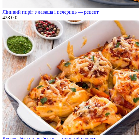
Лінивий пиріг з лаваша і печериць — рецепт
428
0
0
Куряче філе по-арабськи — простий рецепт