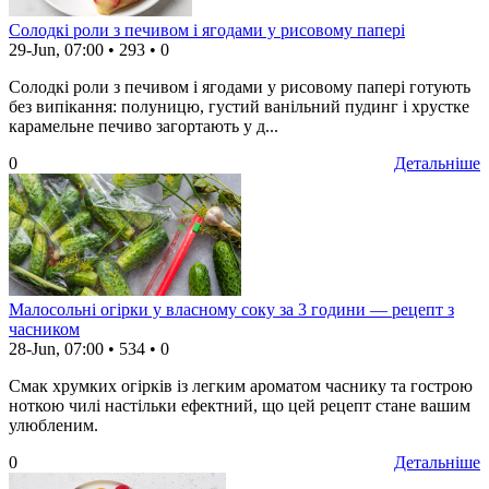
Солодкі роли з печивом і ягодами у рисовому папері
29-Jun, 07:00
•
293
•
0
Солодкі роли з печивом і ягодами у рисовому папері готують
без випікання: полуницю, густий ванільний пудинг і хрустке
карамельне печиво загортають у д...
0
Детальніше
Малосольні огірки у власному соку за 3 години — рецепт з
часником
28-Jun, 07:00
•
534
•
0
Смак хрумких огірків із легким ароматом часнику та гострою
ноткою чилі настільки ефектний, що цей рецепт стане вашим
улюбленим.
0
Детальніше