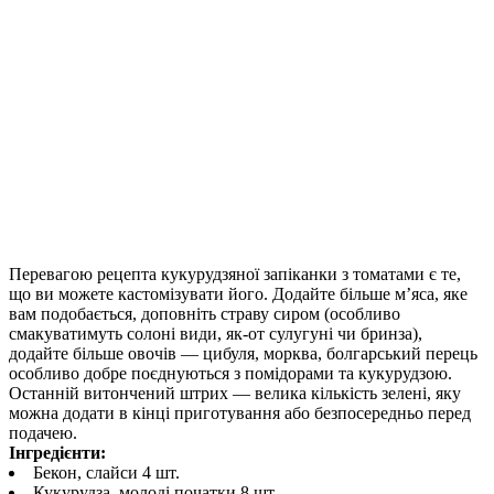
Перевагою рецепта кукурудзяної запіканки з томатами є те,
що ви можете кастомізувати його. Додайте більше м’яса, яке
вам подобається, доповніть страву сиром (особливо
смакуватимуть солоні види, як-от сулугуні чи бринза),
додайте більше овочів — цибуля, морква, болгарський перець
особливо добре поєднуються з помідорами та кукурудзою.
Останній витончений штрих — велика кількість зелені, яку
можна додати в кінці приготування або безпосередньо перед
подачею.
Інгредієнти:
Бекон, слайси 4 шт.
Кукурудза, молоді початки 8 шт.