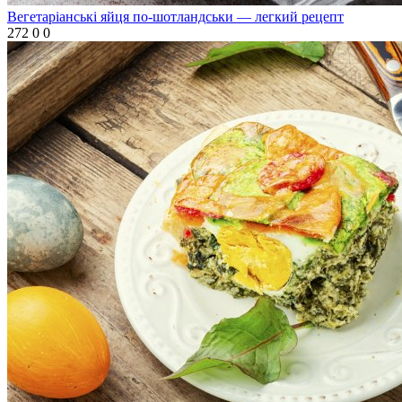
Вегетаріанські яйця по-шотландськи — легкий рецепт
272
0
0