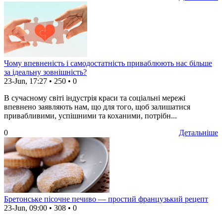
Чому впевненість і самодостатність приваблюють нас більше
за ідеальну зовнішність?
23-Jun, 17:27
•
250
•
0
В сучасному світі індустрія краси та соціальні мережі
впевнено заявляють нам, що для того, щоб залишатися
привабливими, успішними та коханими, потрібн...
0
Детальніше
Бретонське пісочне печиво — простий французький рецепт
23-Jun, 09:00
•
308
•
0