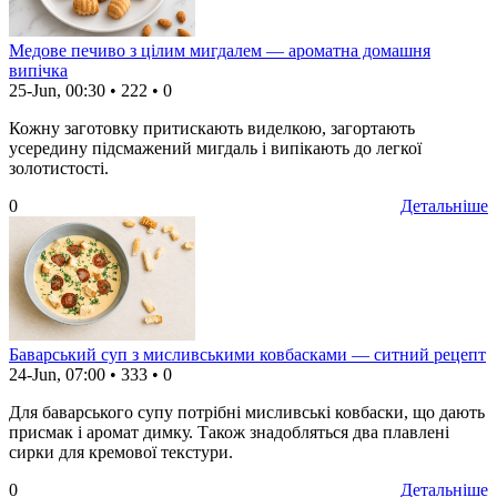
Медове печиво з цілим мигдалем — ароматна домашня
випічка
25-Jun, 00:30
•
222
•
0
Кожну заготовку притискають виделкою, загортають
усередину підсмажений мигдаль і випікають до легкої
золотистості.
0
Детальніше
Баварський суп з мисливськими ковбасками — ситний рецепт
24-Jun, 07:00
•
333
•
0
Для баварського супу потрібні мисливські ковбаски, що дають
присмак і аромат димку. Також знадобляться два плавлені
сирки для кремової текстури.
0
Детальніше