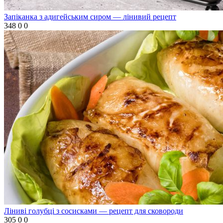
Запіканка з адигейським сиром — лінивий рецепт
348
0
0
Ліниві голубці з сосисками — рецепт для сковороди
305
0
0