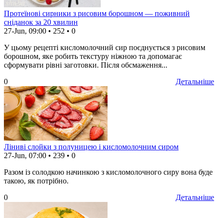
Протеїнові сирники з рисовим борошном — поживний
сніданок за 20 хвилин
27-Jun, 09:00
•
252
•
0
У цьому рецепті кисломолочний сир поєднується з рисовим
борошном, яке робить текстуру ніжною та допомагає
сформувати рівні заготовки. Після обсмаження...
0
Детальніше
Ліниві слойки з полуницею і кисломолочним сиром
27-Jun, 07:00
•
239
•
0
Разом із солодкою начинкою з кисломолочного сиру вона буде
такою, як потрібно.
0
Детальніше