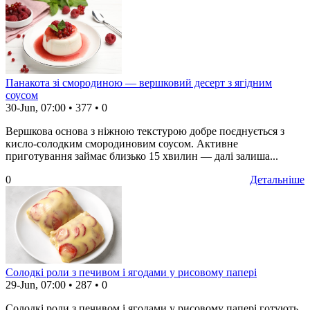
Панакота зі смородиною — вершковий десерт з ягідним
соусом
30-Jun, 07:00
•
377
•
0
Вершкова основа з ніжною текстурою добре поєднується з
кисло-солодким смородиновим соусом. Активне
приготування займає близько 15 хвилин — далі залиша...
0
Детальніше
Солодкі роли з печивом і ягодами у рисовому папері
29-Jun, 07:00
•
287
•
0
Солодкі роли з печивом і ягодами у рисовому папері готують