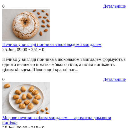
0
Детальніше
Печиво у вигляді пончика з шоколадом і мигдалем
25-Jun, 09:00
•
251
•
0
Печиво у вигляді пончика з шоколадом і мигдалем формують з
одного великого шматка м’якого тіста, а потім випікають
цілим кільцем. Шоколадні краплі час...
0
Детальніше
Медове печиво з цілим мигдалем — ароматна домашня
випічка
25-Jun, 00:30
•
215
•
0