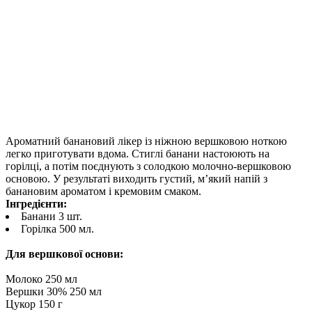
Ароматний банановий лікер із ніжною вершковою ноткою
легко приготувати вдома. Стиглі банани настоюють на
горілці, а потім поєднують з солодкою молочно-вершковою
основою. У результаті виходить густий, м’який напій з
банановим ароматом і кремовим смаком.
Інгредієнти:
Банани 3 шт.
Горілка 500 мл.
Для вершкової основи:
Молоко 250 мл
Вершки 30% 250 мл
Цукор 150 г