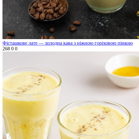
Фісташкове лате — холодна кава з ніжною горіховою пінкою
268
0
0