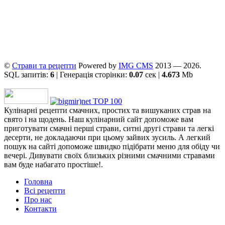
©
Страви та рецепти
Powered by
ІMG CMS
2013 — 2026.
SQL запитів:
6
| Генерація сторінки:
0.07
сек |
4.673
Mb
Кулінарні рецепти смачних, простих та вишуканих страв на
свято і на щодень. Наш кулінарний сайт допоможе вам
приготувати смачні перші страви, ситні другі страви та легкі
десерти, не докладаючи при цьому зайвих зусиль. А легкий
пошук на сайті допоможе швидко підібрати меню для обіду чи
вечері. Дивувати своїх близьких різними смачними стравами
вам буде набагато простіше!.
Головна
Всі рецепти
Про нас
Контакти