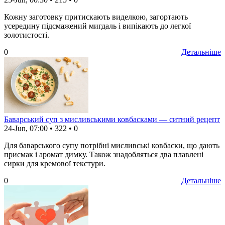
Кожну заготовку притискають виделкою, загортають
усередину підсмажений мигдаль і випікають до легкої
золотистості.
0
Детальніше
Баварський суп з мисливськими ковбасками — ситний рецепт
24-Jun, 07:00
•
322
•
0
Для баварського супу потрібні мисливські ковбаски, що дають
присмак і аромат димку. Також знадобляться два плавлені
сирки для кремової текстури.
0
Детальніше