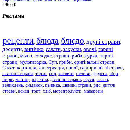
296
0
0
Реклама
рецепти
блюда
блюдо
другі страви
,
,
,
,
десерти
випічка
салати
закуски
овочі
гарячі
,
,
,
,
,
страви
м'ясо
солодке
страви
риба
курка
перші
,
,
,
,
,
,
страви
мультиварка
Суп
гриби
оригінальні страви
,
,
,
,
,
Салат
картопля
консервація
напої
гарніри
пісні страви
,
,
,
,
,
,
святкові страви
торти
сир
котлети
печиво
фрукти
піца
,
,
,
,
,
,
,
пиріг
млинці
варення
дієтичні страви
соуси
статті
,
,
,
,
,
,
великдень
сніданок
печінка
швидкі страви
рис
дитячі
,
,
,
,
,
страви
,
кекси
,
торт
,
хліб
,
морепродукти
,
макарони