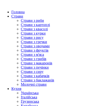
Головна
Страви
Страви з риби
Страви з картоплі
Страви з квасолі
Страви з курки
Страви з рису
Страви з гречки
Страви з овочами
Страви з фруктів
Страви з м'яса
Страви з грибів
Страви з макаронів
Страви з печінки
Страви з сиру
Страви з кабачків
Страви з баклажанів
Молочні страви
Кухня
Українська
Італійська
Грузинська
Китайська