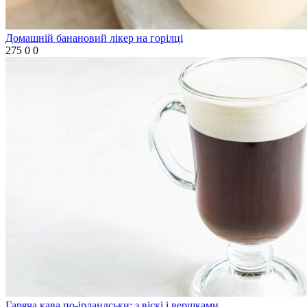
Домашній банановий лікер на горілці
275
0
0
Гаряча кава по-ірландськи: з віскі і вершками