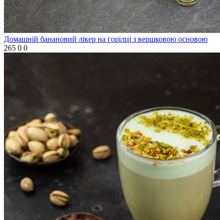
Домашній банановий лікер на горілці з вершковою основою
265
0
0