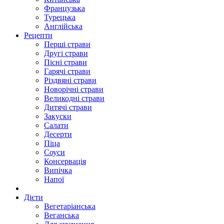
Французька
Турецька
Англійська
Рецепти
Перші страви
Другі страви
Пісні страви
Гарячі страви
Різдвяні страви
Новорічні страви
Великодні страви
Дитячі страви
Закуски
Салати
Десерти
Піца
Соуси
Консервація
Випічка
Напої
Дієти
Вегетаріанська
Веганська