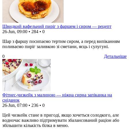
Швидкий вафельний пиріг з фаршем і сиром — рецепт
26-Jun, 09:00
•
284
•
0
Шар з фаршу посипаємо тертим сиром, а перед випіканням
поливаємо пиріг заливкою зі сметани, яєць і сулугуні.
0
Детальніше
Фітнес-чизкейк з малиною — ніжна сирна запіканка на
сніданок
26-Jun, 07:00
•
236
•
0
Цей чизкейк стане в пригоді, якщо хочеться солодкого, але
водночас важливо підтримувати збалансований раціон або
збільшити кількість білка в меню.