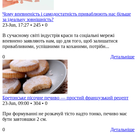
Чому впевненість і самодостатність приваблюють нас більше
за ідеальну зовнішність?
23-Jun, 17:27
•
245
•
0
В сучасному світі індустрія краси та соціальні мережі
впевнено заявляють нам, що для того, щоб залишатися
привабливими, успішними та коханими, потрібн...
0
Детальніше
Бретонське пісочне печиво — простий французький рецепт
23-Jun, 09:00
•
304
•
0
При формуванні не розкачуй тісто надто тонко, печиво має
бути завтовшки 2 см.
0
Детальніше