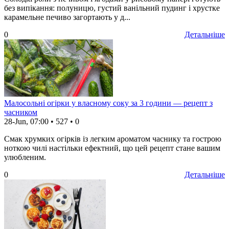
без випікання: полуницю, густий ванільний пудинг і хрустке
карамельне печиво загортають у д...
0
Детальніше
Малосольні огірки у власному соку за 3 години — рецепт з
часником
28-Jun, 07:00
•
527
•
0
Смак хрумких огірків із легким ароматом часнику та гострою
ноткою чилі настільки ефектний, що цей рецепт стане вашим
улюбленим.
0
Детальніше