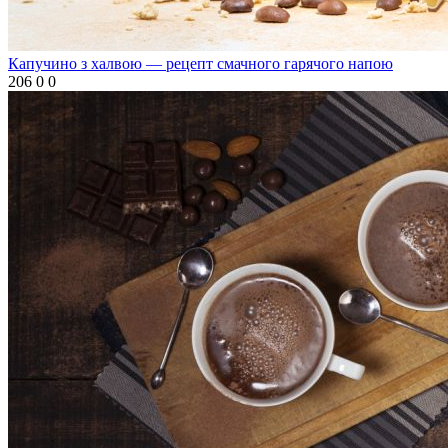
Капучино з халвою — рецепт смачного гарячого напою
206
0
0