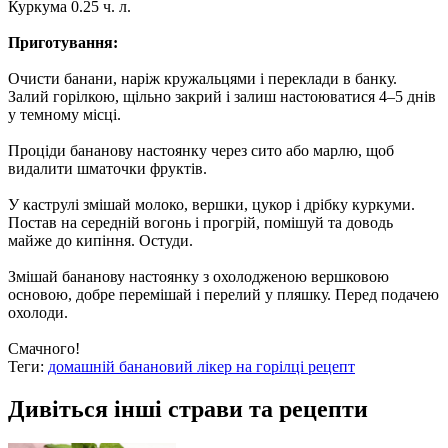
Куркума 0.25 ч. л.
Приготування:
Очисти банани, наріж кружальцями і переклади в банку.
Залий горілкою, щільно закрий і залиш настоюватися 4–5 днів
у темному місці.
Проціди бананову настоянку через сито або марлю, щоб
видалити шматочки фруктів.
У каструлі змішай молоко, вершки, цукор і дрібку куркуми.
Постав на середній вогонь і прогрій, помішуй та доводь
майже до кипіння. Остуди.
Змішай бананову настоянку з охолодженою вершковою
основою, добре перемішай і перелий у пляшку. Перед подачею
охолоди.
Смачного!
Теги:
домашній банановий лікер на горілці рецепт
Дивіться інші страви та рецепти