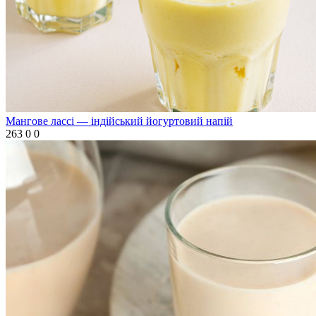
Мангове лассі — індійський йогуртовий напій
263
0
0