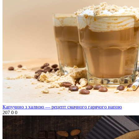
Капучино з халвою — рецепт смачного гарячого напою
207
0
0