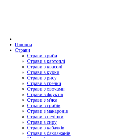
Головна
Страви
Страви з риби
Страви з картоплі
Страви з квасолі
Страви з курки
Страви з рису
Страви з гречки
Страви з овочами
Страви з фруктів
Страви з м'яса
Страви з грибів
Страви з макаронів
Страви з печінки
Страви з сиру
Страви з кабачків
Страви з баклажанів