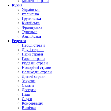
Молочні страви
Кухня
Українська
Італійська
Грузинська
Китайська
Французька
Турецька
Англійська
Рецепти
Перші страви
Другі страви
Пісні страви
Гарячі страви
Різдвяні страви
Новорічні страви
Великодні страви
Дитячі страви
Закуски
Салати
Десерти
Піца
Соуси
Консервація
Випічка