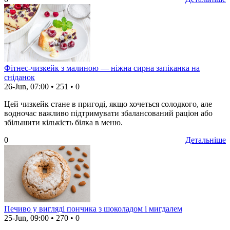
Фітнес-чизкейк з малиною — ніжна сирна запіканка на
сніданок
26-Jun, 07:00
•
251
•
0
Цей чизкейк стане в пригоді, якщо хочеться солодкого, але
водночас важливо підтримувати збалансований раціон або
збільшити кількість білка в меню.
0
Детальніше
Печиво у вигляді пончика з шоколадом і мигдалем
25-Jun, 09:00
•
270
•
0