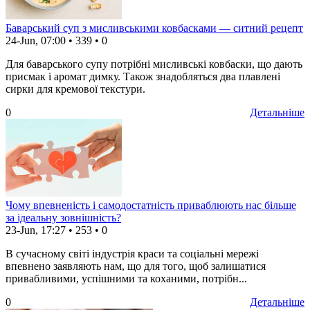
Баварський суп з мисливськими ковбасками — ситний рецепт
24-Jun, 07:00
•
339
•
0
Для баварського супу потрібні мисливські ковбаски, що дають
присмак і аромат димку. Також знадобляться два плавлені
сирки для кремової текстури.
0
Детальніше
Чому впевненість і самодостатність приваблюють нас більше
за ідеальну зовнішність?
23-Jun, 17:27
•
253
•
0
В сучасному світі індустрія краси та соціальні мережі
впевнено заявляють нам, що для того, щоб залишатися
привабливими, успішними та коханими, потрібн...
0
Детальніше