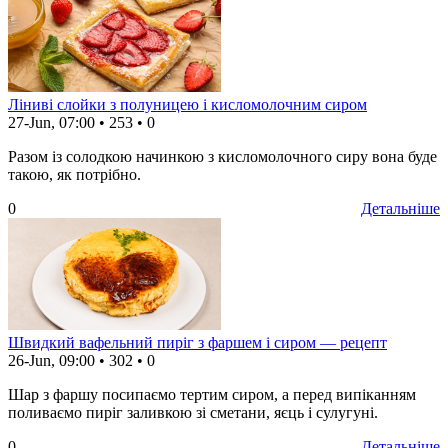
Ліниві слойки з полуницею і кисломолочним сиром
27-Jun, 07:00
•
253
•
0
Разом із солодкою начинкою з кисломолочного сиру вона буде
такою, як потрібно.
0
Детальніше
Швидкий вафельний пиріг з фаршем і сиром — рецепт
26-Jun, 09:00
•
302
•
0
Шар з фаршу посипаємо тертим сиром, а перед випіканням
поливаємо пиріг заливкою зі сметани, яєць і сулугуні.
0
Детальніше