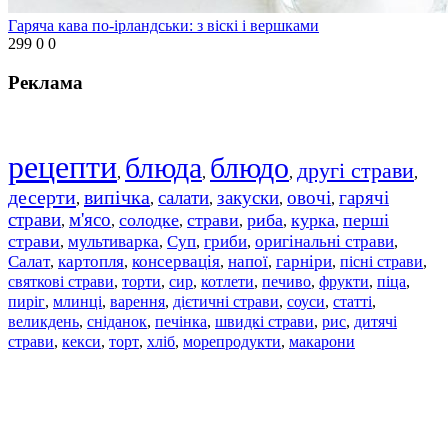
Гаряча кава по-ірландськи: з віскі і вершками
299
0
0
Реклама
рецепти
блюда
блюдо
другі страви
,
,
,
,
десерти
випічка
салати
закуски
овочі
гарячі
,
,
,
,
,
страви
м'ясо
солодке
страви
риба
курка
перші
,
,
,
,
,
,
страви
мультиварка
Суп
гриби
оригінальні страви
,
,
,
,
,
Салат
картопля
консервація
напої
гарніри
пісні страви
,
,
,
,
,
,
святкові страви
торти
сир
котлети
печиво
фрукти
піца
,
,
,
,
,
,
,
пиріг
млинці
варення
дієтичні страви
соуси
статті
,
,
,
,
,
,
великдень
сніданок
печінка
швидкі страви
рис
дитячі
,
,
,
,
,
страви
,
кекси
,
торт
,
хліб
,
морепродукти
,
макарони