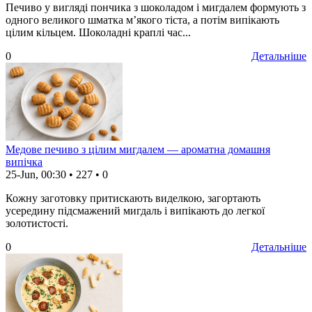
Печиво у вигляді пончика з шоколадом і мигдалем формують з
одного великого шматка м’якого тіста, а потім випікають
цілим кільцем. Шоколадні краплі час...
0
Детальніше
Медове печиво з цілим мигдалем — ароматна домашня
випічка
25-Jun, 00:30
•
227
•
0
Кожну заготовку притискають виделкою, загортають
усередину підсмажений мигдаль і випікають до легкої
золотистості.
0
Детальніше