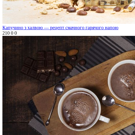
Капучино з халвою — рецепт смачного гарячого напою
210
0
0