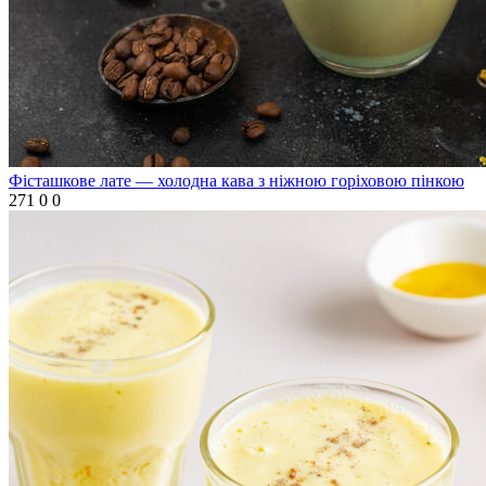
Фісташкове лате — холодна кава з ніжною горіховою пінкою
271
0
0