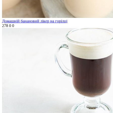
Домашній банановий лікер на горілці
278
0
0