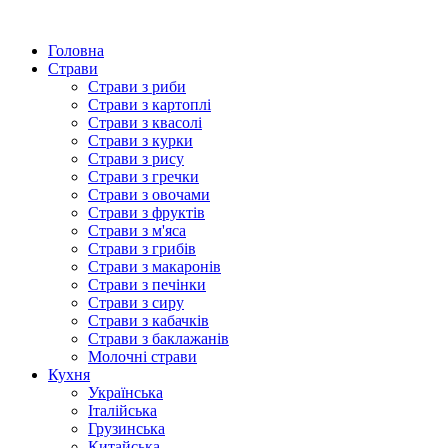
Головна
Страви
Страви з риби
Страви з картоплі
Страви з квасолі
Страви з курки
Страви з рису
Страви з гречки
Страви з овочами
Страви з фруктів
Страви з м'яса
Страви з грибів
Страви з макаронів
Страви з печінки
Страви з сиру
Страви з кабачків
Страви з баклажанів
Молочні страви
Кухня
Українська
Італійська
Грузинська
Китайська