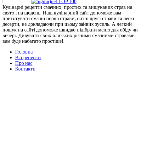
Кулінарні рецепти смачних, простих та вишуканих страв на
свято і на щодень. Наш кулінарний сайт допоможе вам
приготувати смачні перші страви, ситні другі страви та легкі
десерти, не докладаючи при цьому зайвих зусиль. А легкий
пошук на сайті допоможе швидко підібрати меню для обіду чи
вечері. Дивувати своїх близьких різними смачними стравами
вам буде набагато простіше!.
Головна
Всі рецепти
Про нас
Контакти