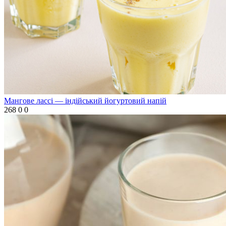
Мангове лассі — індійський йогуртовий напій
268
0
0