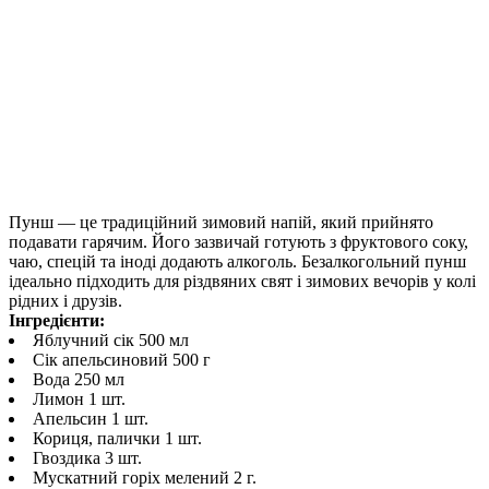
Пунш — це традиційний зимовий напій, який прийнято
подавати гарячим. Його зазвичай готують з фруктового соку,
чаю, спецій та іноді додають алкоголь. Безалкогольний пунш
ідеально підходить для різдвяних свят і зимових вечорів у колі
рідних і друзів.
Інгредієнти:
Яблучний сік 500 мл
Сік апельсиновий 500 г
Вода 250 мл
Лимон 1 шт.
Апельсин 1 шт.
Кориця, палички 1 шт.
Гвоздика 3 шт.
Мускатний горіх мелений 2 г.