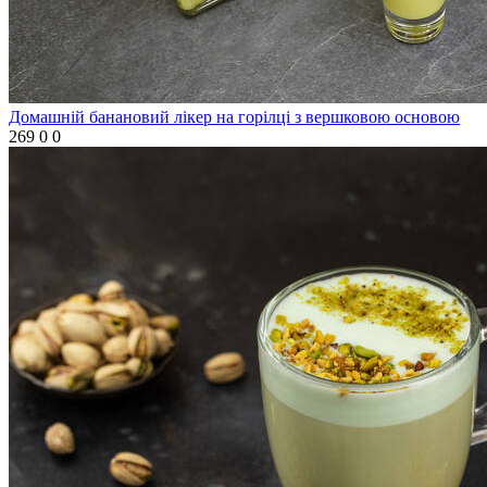
Домашній банановий лікер на горілці з вершковою основою
269
0
0