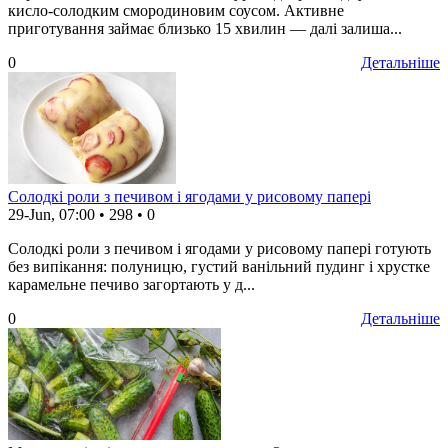
кисло-солодким смородиновим соусом. Активне
приготування займає близько 15 хвилин — далі залиша...
0
Детальніше
Солодкі роли з печивом і ягодами у рисовому папері
29-Jun, 07:00
•
298
•
0
Солодкі роли з печивом і ягодами у рисовому папері готують
без випікання: полуницю, густий ванільний пудинг і хрустке
карамельне печиво загортають у д...
0
Детальніше