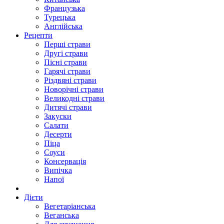
Французька
Турецька
Англійська
Рецепти
Перші страви
Другі страви
Пісні страви
Гарячі страви
Різдвяні страви
Новорічні страви
Великодні страви
Дитячі страви
Закуски
Салати
Десерти
Піца
Соуси
Консервація
Випічка
Напої
Дієти
Вегетаріанська
Веганська