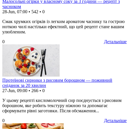
Малосольні огірки у власному соку за 3 години — рецепт з
часником
28-Jun, 07:00
•
542
•
0
Смак хрумких огірків із легким ароматом часнику та гострою
ноткою чилі настільки ефектний, що цей рецепт стане вашим
улюбленим.
0
Детальніше
Протеїнові сирники з рисовим борошном — поживний
сніданок за 20 хвилин
27-Jun, 09:00
•
266
•
0
У цьому рецепті кисломолочний сир поєднується з рисовим
борошном, яке робить текстуру ніжною та допомагає
сформувати рівні заготовки. Після обсмаження...
0
Детальніше