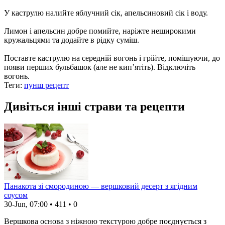
У каструлю налийте яблучний сік, апельсиновий сік і воду.
Лимон і апельсин добре помийте, наріжте неширокими
кружальцями та додайте в рідку суміш.
Поставте каструлю на середній вогонь і грійте, помішуючи, до
появи перших бульбашок (але не кип’ятіть). Відключіть
вогонь.
Теги:
пунш рецепт
Дивіться інші страви та рецепти
Панакота зі смородиною — вершковий десерт з ягідним
соусом
30-Jun, 07:00
•
411
•
0
Вершкова основа з ніжною текстурою добре поєднується з