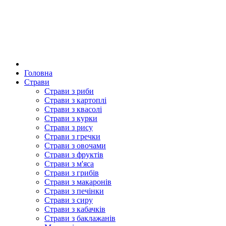
Головна
Страви
Страви з риби
Страви з картоплі
Страви з квасолі
Страви з курки
Страви з рису
Страви з гречки
Страви з овочами
Страви з фруктів
Страви з м'яса
Страви з грибів
Страви з макаронів
Страви з печінки
Страви з сиру
Страви з кабачків
Страви з баклажанів