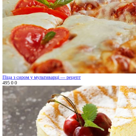
Піца з сиром у мультиварці — рецепт
495
0
0