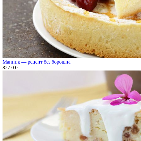
Манник — рецепт без борошна
827
0
0