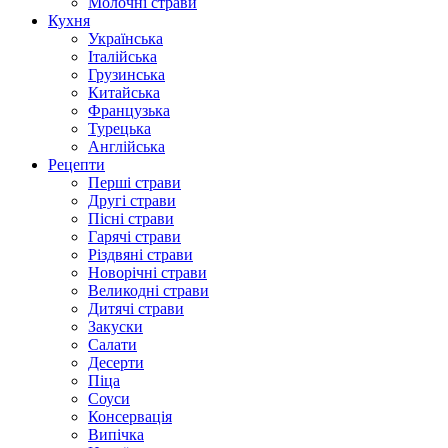
Молочні страви
Кухня
Українська
Італійська
Грузинська
Китайська
Французька
Турецька
Англійська
Рецепти
Перші страви
Другі страви
Пісні страви
Гарячі страви
Різдвяні страви
Новорічні страви
Великодні страви
Дитячі страви
Закуски
Салати
Десерти
Піца
Соуси
Консервація
Випічка