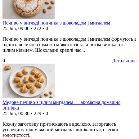
Печиво у вигляді пончика з шоколадом і мигдалем
25-Jun, 09:00
•
272
•
0
Печиво у вигляді пончика з шоколадом і мигдалем формують з
одного великого шматка м’якого тіста, а потім випікають
цілим кільцем. Шоколадні краплі час...
0
Детальніше
Медове печиво з цілим мигдалем — ароматна домашня
випічка
25-Jun, 00:30
•
229
•
0
Кожну заготовку притискають виделкою, загортають
усередину підсмажений мигдаль і випікають до легкої
золотистості.