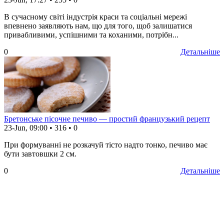
В сучасному світі індустрія краси та соціальні мережі
впевнено заявляють нам, що для того, щоб залишатися
привабливими, успішними та коханими, потрібн...
0
Детальніше
Бретонське пісочне печиво — простий французький рецепт
23-Jun, 09:00
•
316
•
0
При формуванні не розкачуй тісто надто тонко, печиво має
бути завтовшки 2 см.
0
Детальніше