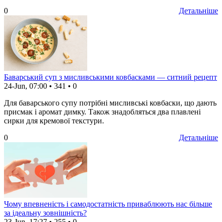
0
Детальніше
Баварський суп з мисливськими ковбасками — ситний рецепт
24-Jun, 07:00
•
341
•
0
Для баварського супу потрібні мисливські ковбаски, що дають
присмак і аромат димку. Також знадобляться два плавлені
сирки для кремової текстури.
0
Детальніше
Чому впевненість і самодостатність приваблюють нас більше
за ідеальну зовнішність?
23-Jun, 17:27
•
255
•
0