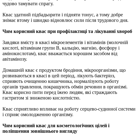
чудово тамувати спрагу.
Квас здатний підбадьорити і підняти тонус, а тому добре
знімає втому і швидко відновлює сили після трудового дня.
Чим корисний квас при профілактиці та лікуванні хвороб
Завдяки вмісту в квасі мікроелементів і вітамінів (молочній
кислоті, вітамінам групи В, кальцію, магнію, фосфору і
амінокислотам), квас вважається хорошим засобом від
авітамінозу.
Домашній квас є продуктом бродіння, мікроорганізми, що
розвиваються в квасі в цей період, лікують бактеріоз,
сприяють очищенню кишечника, нормалізують роботу
органів травлення, покращують обмін речовин в організмі.
Квас корисно пити перед їжею людям, які страждають
гастритом зі зниженою кислотністю.
Квас сприятливо впливає на роботу серцево-судинної системи
і сприяє омолодженню організму.
Чим корисний квас для косметологічних цілей і
поліпшення зовнішнього вигляду