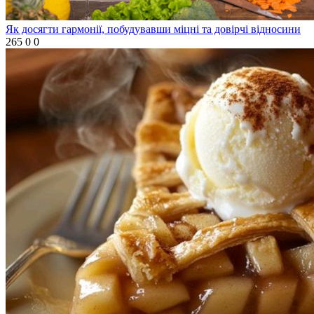
Як досягти гармонії, побудувавши міцні та довірчі відносини
265
0
0