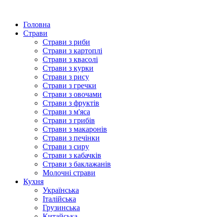
Головна
Страви
Страви з риби
Страви з картоплі
Страви з квасолі
Страви з курки
Страви з рису
Страви з гречки
Страви з овочами
Страви з фруктів
Страви з м'яса
Страви з грибів
Страви з макаронів
Страви з печінки
Страви з сиру
Страви з кабачків
Страви з баклажанів
Молочні страви
Кухня
Українська
Італійська
Грузинська
Китайська