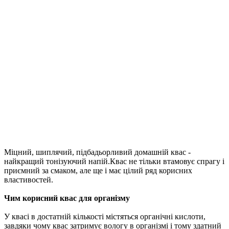
Міцний, шиплячий, підбадьорливий домашній квас -
найкращий тонізуючий напій.Квас не тільки втамовує спрагу і
приємний за смаком, але ще і має цілий ряд корисних
властивостей.
Чим корисний квас для організму
У квасі в достатній кількості містяться органічні кислоти,
завдяки чому квас затримує вологу в організмі і тому здатний