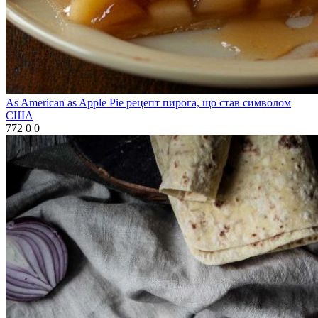
As American as Apple Pie рецепт пирога, що став символом
США
772
0
0