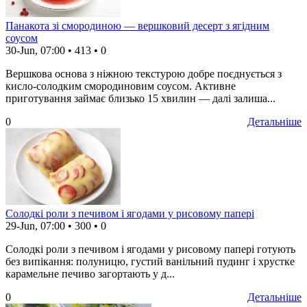
Панакота зі смородиною — вершковий десерт з ягідним
соусом
30-Jun, 07:00
•
413
•
0
Вершкова основа з ніжною текстурою добре поєднується з
кисло-солодким смородиновим соусом. Активне
приготування займає близько 15 хвилин — далі залиша...
0
Детальніше
Солодкі роли з печивом і ягодами у рисовому папері
29-Jun, 07:00
•
300
•
0
Солодкі роли з печивом і ягодами у рисовому папері готують
без випікання: полуницю, густий ванільний пудинг і хрустке
карамельне печиво загортають у д...
0
Детальніше