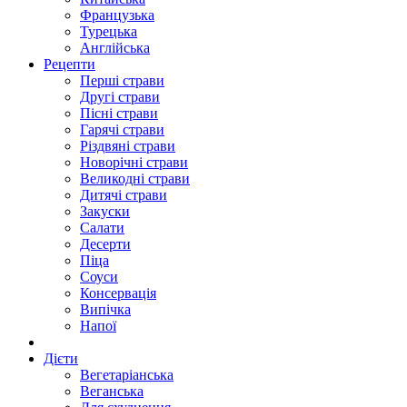
Французька
Турецька
Англійська
Рецепти
Перші страви
Другі страви
Пісні страви
Гарячі страви
Різдвяні страви
Новорічні страви
Великодні страви
Дитячі страви
Закуски
Салати
Десерти
Піца
Соуси
Консервація
Випічка
Напої
Дієти
Вегетаріанська
Веганська