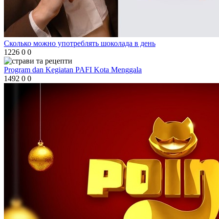
Сколько можно употреблять шоколада в день
1226
0
0
Program dan Kegiatan PAFI Kota Menggala
1492
0
0