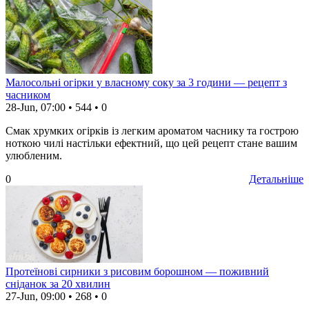
Малосольні огірки у власному соку за 3 години — рецепт з
часником
28-Jun, 07:00
•
544
•
0
Смак хрумких огірків із легким ароматом часнику та гострою
ноткою чилі настільки ефектний, що цей рецепт стане вашим
улюбленим.
0
Детальніше
Протеїнові сирники з рисовим борошном — поживний
сніданок за 20 хвилин
27-Jun, 09:00
•
268
•
0