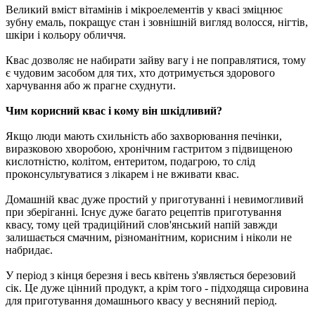
Великий вміст вітамінів і мікроелементів у квасі зміцнює
зубну емаль, покращує стан і зовнішній вигляд волосся, нігтів,
шкіри і кольору обличчя.
Квас дозволяє не набирати зайву вагу і не поправлятися, тому
є чудовим засобом для тих, хто дотримується здорового
харчування або ж прагне схуднути.
Чим корисний квас і кому він шкідливий?
Якщо люди мають схильність або захворювання печінки,
виразковою хворобою, хронічним гастритом з підвищеною
кислотністю, колітом, ентеритом, подагрою, то слід
проконсультуватися з лікарем і не вживати квас.
Домашній квас дуже простий у приготуванні і невимогливий
при зберіганні. Існує дуже багато рецептів приготування
квасу, тому цей традиційний слов'янський напій завжди
залишається смачним, різноманітним, корисним і ніколи не
набридає.
У період з кінця березня і весь квітень з'являється березовий
сік. Це дуже цінний продукт, а крім того - підходяща сировина
для приготування домашнього квасу у весняний період.