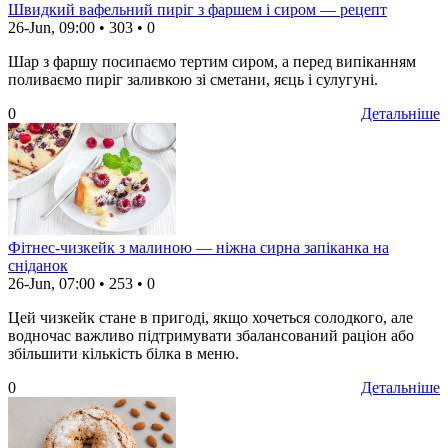
Швидкий вафельний пиріг з фаршем і сиром — рецепт
26-Jun, 09:00
•
303
•
0
Шар з фаршу посипаємо тертим сиром, а перед випіканням
поливаємо пиріг заливкою зі сметани, яєць і сулугуні.
0
Детальніше
Фітнес-чизкейк з малиною — ніжна сирна запіканка на
сніданок
26-Jun, 07:00
•
253
•
0
Цей чизкейк стане в пригоді, якщо хочеться солодкого, але
водночас важливо підтримувати збалансований раціон або
збільшити кількість білка в меню.
0
Детальніше