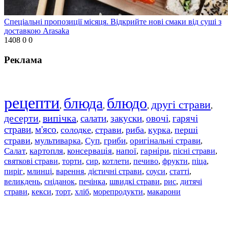
Спеціальні пропозиції місяця. Відкрийте нові смаки від суші з
доставкою Arasaka
1408
0
0
Реклама
рецепти
блюда
блюдо
другі страви
,
,
,
,
десерти
випічка
салати
закуски
овочі
гарячі
,
,
,
,
,
страви
м'ясо
солодке
страви
риба
курка
перші
,
,
,
,
,
,
страви
мультиварка
Суп
гриби
оригінальні страви
,
,
,
,
,
Салат
картопля
консервація
напої
гарніри
пісні страви
,
,
,
,
,
,
святкові страви
торти
сир
котлети
печиво
фрукти
піца
,
,
,
,
,
,
,
пиріг
млинці
варення
дієтичні страви
соуси
статті
,
,
,
,
,
,
великдень
сніданок
печінка
швидкі страви
рис
дитячі
,
,
,
,
,
страви
,
кекси
,
торт
,
хліб
,
морепродукти
,
макарони