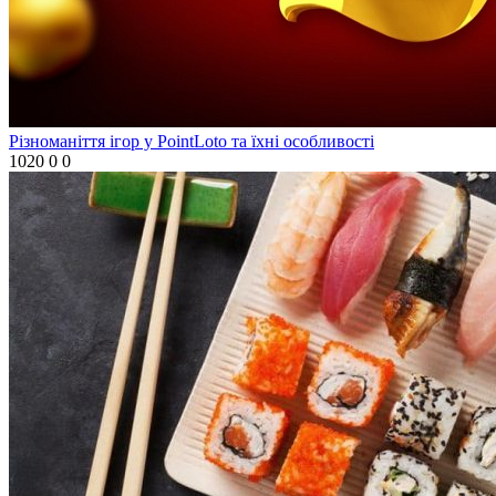
Різноманіття ігор у PointLoto та їхні особливості
1020
0
0