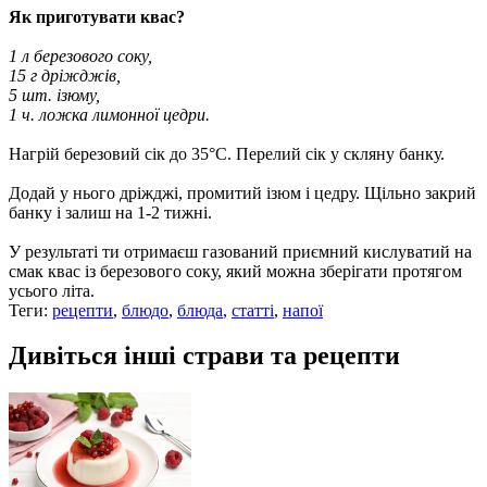
Як приготувати квас?
1 л березового соку,
15 г дріжджів,
5 шт. ізюму,
1 ч. ложка лимонної цедри.
Нагрій березовий сік до 35°С. Перелий сік у скляну банку.
Додай у нього дріжджі, промитий ізюм і цедру. Щільно закрий
банку і залиш на 1-2 тижні.
У результаті ти отримаєш газований приємний кислуватий на
смак квас із березового соку, який можна зберігати протягом
усього літа.
Теги:
рецепти
,
блюдо
,
блюда
,
статті
,
напої
Дивіться інші страви та рецепти