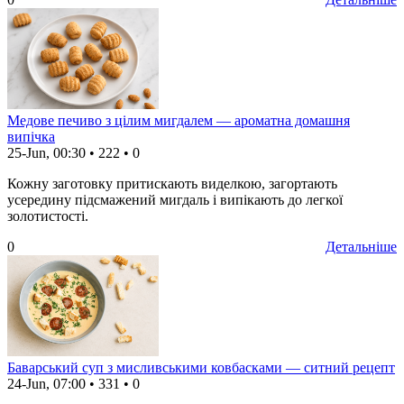
Медове печиво з цілим мигдалем — ароматна домашня
випічка
25-Jun, 00:30
•
222
•
0
Кожну заготовку притискають виделкою, загортають
усередину підсмажений мигдаль і випікають до легкої
золотистості.
0
Детальніше
Баварський суп з мисливськими ковбасками — ситний рецепт
24-Jun, 07:00
•
331
•
0