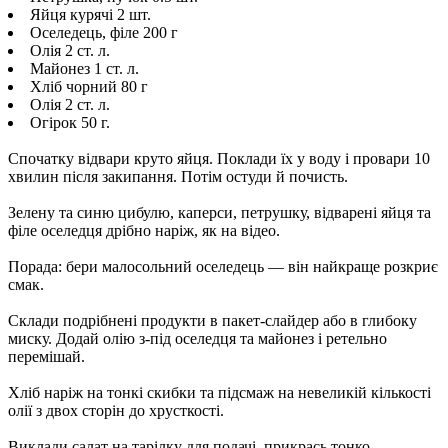
Яйця курячі 2 шт.
Оселедець, філе 200 г
Олія 2 ст. л.
Майонез 1 ст. л.
Хліб чорний 80 г
Олія 2 ст. л.
Огірок 50 г.
Спочатку відвари круто яйця. Поклади їх у воду і провари 10
хвилин після закипання. Потім остуди й почисть.
Зелену та синю цибулю, каперси, петрушку, відварені яйця та
філе оселедця дрібно наріж, як на відео.
Порада: бери малосольний оселедець — він найкраще розкриє
смак.
Склади подрібнені продукти в пакет-слайдер або в глибоку
миску. Додай олію з-під оселедця та майонез і ретельно
перемішай.
Хліб наріж на тонкі скибки та підсмаж на невеликій кількості
олії з двох сторін до хрусткості.
Виклади салат на тарілку для подачі, прикрась тонко