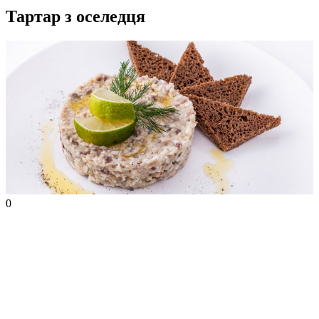
Тартар з оселедця
0