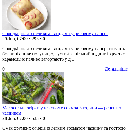
Солодкі роли з печивом і ягодами у рисовому папері
29-Jun, 07:00
•
293
•
0
Солодкі роли з печивом і ягодами у рисовому папері готують
без випікання: полуницю, густий ванільний пудинг і хрустке
карамельне печиво загортають у д...
0
Детальніше
Малосольні огірки у власному соку за 3 години — рецепт з
часником
28-Jun, 07:00
•
533
•
0
Смак хрумких огірків із легким ароматом часнику та гострою