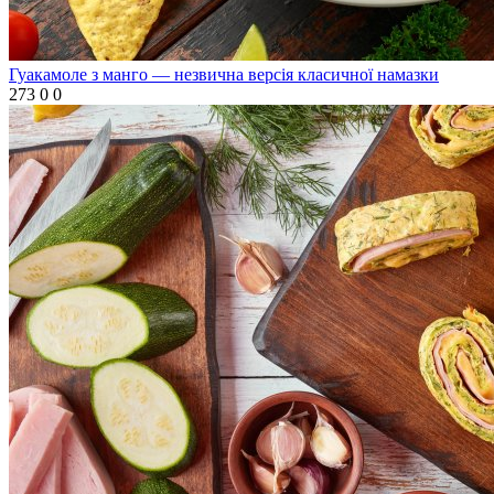
Гуакамоле з манго — незвична версія класичної намазки
273
0
0