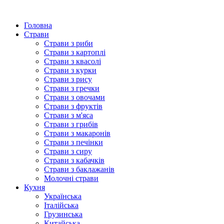
Головна
Страви
Страви з риби
Страви з картоплі
Страви з квасолі
Страви з курки
Страви з рису
Страви з гречки
Страви з овочами
Страви з фруктів
Страви з м'яса
Страви з грибів
Страви з макаронів
Страви з печінки
Страви з сиру
Страви з кабачків
Страви з баклажанів
Молочні страви
Кухня
Українська
Італійська
Грузинська
Китайська