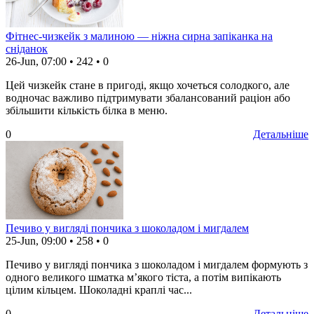
Фітнес-чизкейк з малиною — ніжна сирна запіканка на
сніданок
26-Jun, 07:00
•
242
•
0
Цей чизкейк стане в пригоді, якщо хочеться солодкого, але
водночас важливо підтримувати збалансований раціон або
збільшити кількість білка в меню.
0
Детальніше
Печиво у вигляді пончика з шоколадом і мигдалем
25-Jun, 09:00
•
258
•
0
Печиво у вигляді пончика з шоколадом і мигдалем формують з
одного великого шматка м’якого тіста, а потім випікають
цілим кільцем. Шоколадні краплі час...
0
Детальніше