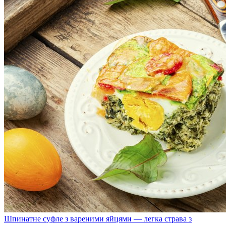
Шпинатне суфле з вареними яйцями — легка страва з