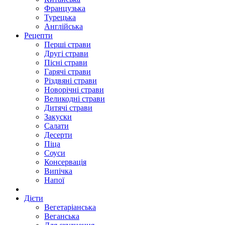
Французька
Турецька
Англійська
Рецепти
Перші страви
Другі страви
Пісні страви
Гарячі страви
Різдвяні страви
Новорічні страви
Великодні страви
Дитячі страви
Закуски
Салати
Десерти
Піца
Соуси
Консервація
Випічка
Напої
Дієти
Вегетаріанська
Веганська