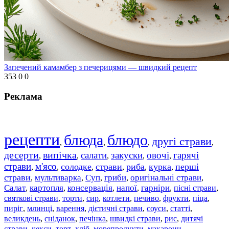
Запечений камамбер з печерицями — швидкий рецепт
353
0
0
Реклама
рецепти
блюда
блюдо
другі страви
,
,
,
,
десерти
випічка
салати
закуски
овочі
гарячі
,
,
,
,
,
страви
м'ясо
солодке
страви
риба
курка
перші
,
,
,
,
,
,
страви
мультиварка
Суп
гриби
оригінальні страви
,
,
,
,
,
Салат
картопля
консервація
напої
гарніри
пісні страви
,
,
,
,
,
,
святкові страви
торти
сир
котлети
печиво
фрукти
піца
,
,
,
,
,
,
,
пиріг
млинці
варення
дієтичні страви
соуси
статті
,
,
,
,
,
,
великдень
сніданок
печінка
швидкі страви
рис
дитячі
,
,
,
,
,
страви
,
кекси
,
торт
,
хліб
,
морепродукти
,
макарони