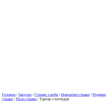
Головна
/
Закуски
/
Страви з риби
/
Новорічні страви
/
Різдвяні
страви
/
Пісні страви
/ Тартар з оселедця