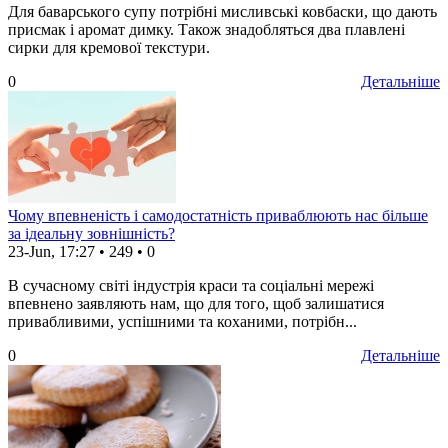
Для баварського супу потрібні мисливські ковбаски, що дають
присмак і аромат димку. Також знадобляться два плавлені
сирки для кремової текстури.
0
Детальніше
Чому впевненість і самодостатність приваблюють нас більше
за ідеальну зовнішність?
23-Jun, 17:27
•
249
•
0
В сучасному світі індустрія краси та соціальні мережі
впевнено заявляють нам, що для того, щоб залишатися
привабливими, успішними та коханими, потрібн...
0
Детальніше