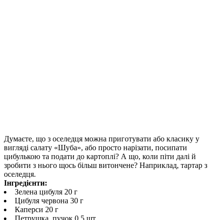
Думаєте, що з оселедця можна приготувати або класику у
вигляді салату «Шуба», або просто нарізати, посипати
цибулькою та подати до картоплі? А що, коли піти далі й
зробити з нього щось більш витончене? Наприклад, тартар з
оселедця.
Інгредієнти:
Зелена цибуля 20 г
Цибуля червона 30 г
Каперси 20 г
Петрушка, пучок 0.5 шт.