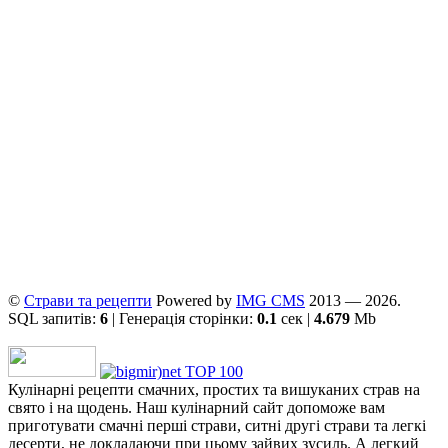
©
Страви та рецепти
Powered by
ІMG CMS
2013 — 2026.
SQL запитів:
6
| Генерація сторінки:
0.1
сек |
4.679
Mb
Кулінарні рецепти смачних, простих та вишуканих страв на
свято і на щодень. Наш кулінарний сайт допоможе вам
приготувати смачні перші страви, ситні другі страви та легкі
десерти, не докладаючи при цьому зайвих зусиль. А легкий