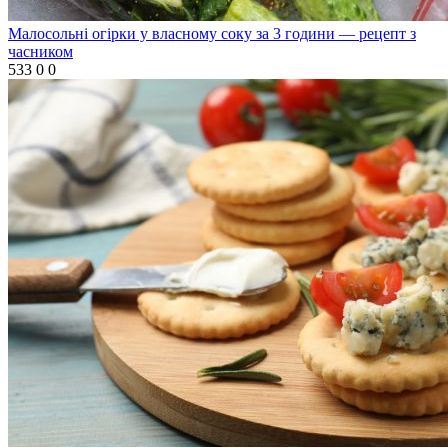
Малосольні огірки у власному соку за 3 години — рецепт з
часником
533
0
0