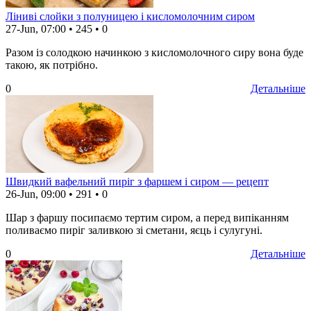
Ліниві слойки з полуницею і кисломолочним сиром
27-Jun, 07:00
•
245
•
0
Разом із солодкою начинкою з кисломолочного сиру вона буде
такою, як потрібно.
0
Детальніше
Швидкий вафельний пиріг з фаршем і сиром — рецепт
26-Jun, 09:00
•
291
•
0
Шар з фаршу посипаємо тертим сиром, а перед випіканням
поливаємо пиріг заливкою зі сметани, яєць і сулугуні.
0
Детальніше