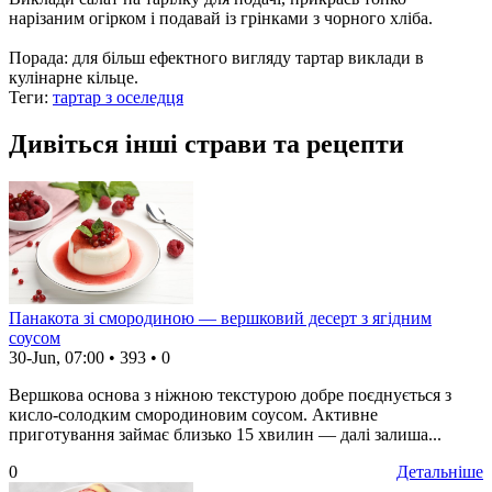
нарізаним огірком і подавай із грінками з чорного хліба.
Порада: для більш ефектного вигляду тартар виклади в
кулінарне кільце.
Теги:
тартар з оселедця
Дивіться інші страви та рецепти
Панакота зі смородиною — вершковий десерт з ягідним
соусом
30-Jun, 07:00
•
393
•
0
Вершкова основа з ніжною текстурою добре поєднується з
кисло-солодким смородиновим соусом. Активне
приготування займає близько 15 хвилин — далі залиша...
0
Детальніше