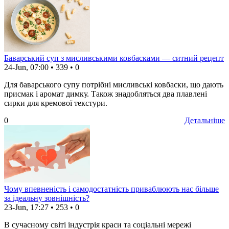
Баварський суп з мисливськими ковбасками — ситний рецепт
24-Jun, 07:00
•
339
•
0
Для баварського супу потрібні мисливські ковбаски, що дають
присмак і аромат димку. Також знадобляться два плавлені
сирки для кремової текстури.
0
Детальніше
Чому впевненість і самодостатність приваблюють нас більше
за ідеальну зовнішність?
23-Jun, 17:27
•
253
•
0
В сучасному світі індустрія краси та соціальні мережі