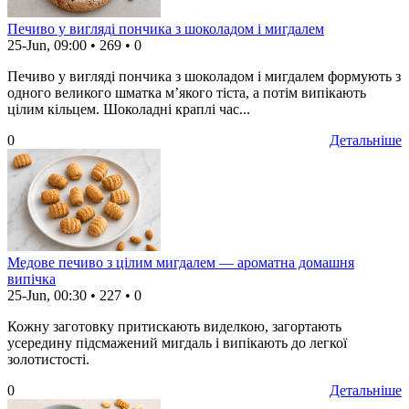
Печиво у вигляді пончика з шоколадом і мигдалем
25-Jun, 09:00
•
269
•
0
Печиво у вигляді пончика з шоколадом і мигдалем формують з
одного великого шматка м’якого тіста, а потім випікають
цілим кільцем. Шоколадні краплі час...
0
Детальніше
Медове печиво з цілим мигдалем — ароматна домашня
випічка
25-Jun, 00:30
•
227
•
0
Кожну заготовку притискають виделкою, загортають
усередину підсмажений мигдаль і випікають до легкої
золотистості.
0
Детальніше