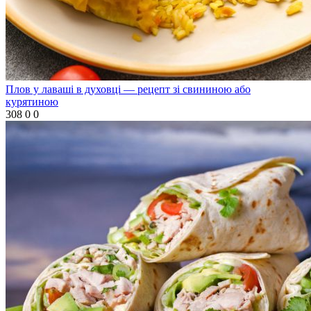
Плов у лаваші в духовці — рецепт зі свининою або
курятиною
308
0
0