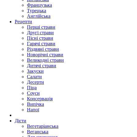
Французька
Турецька
Англійська
Рецепти
Перші страви
Другі страви
Пісні страви
Гарячі страви
Різдвяні страви
Новорічні страви
Великодні страви
Дитячі страви
Закуски
Салати
Десерти
Піца
Соуси
Консервація
Випічка
Напої
Дієти
Вегетаріанська
Веганська