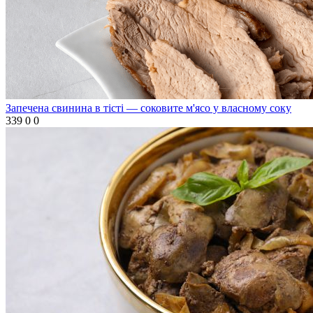
Запечена свинина в тісті — соковите м'ясо у власному соку
339
0
0