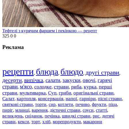
Тефтелі з курячим фаршем і пекінкою — рецепт
325
0
0
Реклама
рецепти
блюда
блюдо
другі страви
,
,
,
,
десерти
випічка
салати
закуски
овочі
гарячі
,
,
,
,
,
страви
м'ясо
солодке
страви
риба
курка
перші
,
,
,
,
,
,
страви
мультиварка
Суп
гриби
оригінальні страви
,
,
,
,
,
Салат
картопля
консервація
напої
гарніри
пісні страви
,
,
,
,
,
,
святкові страви
торти
сир
котлети
печиво
фрукти
піца
,
,
,
,
,
,
,
пиріг
млинці
варення
дієтичні страви
соуси
статті
,
,
,
,
,
,
великдень
сніданок
печінка
швидкі страви
рис
дитячі
,
,
,
,
,
страви
,
кекси
,
торт
,
хліб
,
морепродукти
,
макарони