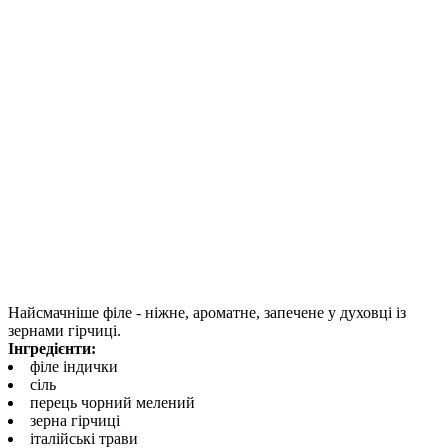
Найсмачніше філе - ніжне, ароматне, запечене у духовці із
зернами гірчиці.
Інгредієнти:
філе індички
сіль
перець чорний мелений
зерна гірчиці
італійські трави