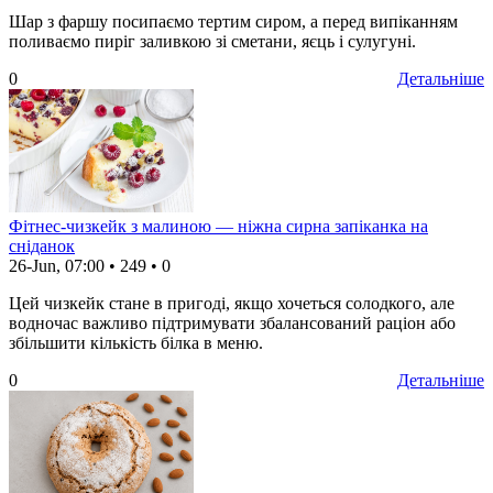
Шар з фаршу посипаємо тертим сиром, а перед випіканням
поливаємо пиріг заливкою зі сметани, яєць і сулугуні.
0
Детальніше
Фітнес-чизкейк з малиною — ніжна сирна запіканка на
сніданок
26-Jun, 07:00
•
249
•
0
Цей чизкейк стане в пригоді, якщо хочеться солодкого, але
водночас важливо підтримувати збалансований раціон або
збільшити кількість білка в меню.
0
Детальніше