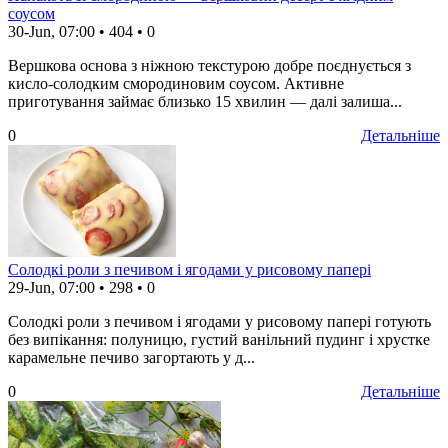
соусом
30-Jun, 07:00
•
404
•
0
Вершкова основа з ніжною текстурою добре поєднується з
кисло-солодким смородиновим соусом. Активне
приготування займає близько 15 хвилин — далі залиша...
0
Детальніше
Солодкі роли з печивом і ягодами у рисовому папері
29-Jun, 07:00
•
298
•
0
Солодкі роли з печивом і ягодами у рисовому папері готують
без випікання: полуницю, густий ванільний пудинг і хрустке
карамельне печиво загортають у д...
0
Детальніше