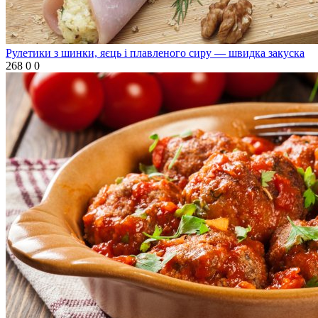
Рулетики з шинки, яєць і плавленого сиру — швидка закуска
268
0
0