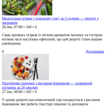
Малосольні огірки у власному соку за 3 години — рецепт з
часником
28-Jun, 07:00
•
540
•
0
Смак хрумких огірків із легким ароматом часнику та гострою
ноткою чилі настільки ефектний, що цей рецепт стане вашим
улюбленим.
0
Детальніше
Протеїнові сирники з рисовим борошном — поживний
сніданок за 20 хвилин
27-Jun, 09:00
•
265
•
0
У цьому рецепті кисломолочний сир поєднується з рисовим
борошном, яке робить текстуру ніжною та допомагає