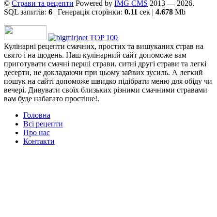
©
Страви та рецепти
Powered by
ІMG CMS
2013 — 2026.
SQL запитів:
6
| Генерація сторінки:
0.11
сек |
4.678
Mb
Кулінарні рецепти смачних, простих та вишуканих страв на
свято і на щодень. Наш кулінарний сайт допоможе вам
приготувати смачні перші страви, ситні другі страви та легкі
десерти, не докладаючи при цьому зайвих зусиль. А легкий
пошук на сайті допоможе швидко підібрати меню для обіду чи
вечері. Дивувати своїх близьких різними смачними стравами
вам буде набагато простіше!.
Головна
Всі рецепти
Про нас
Контакти