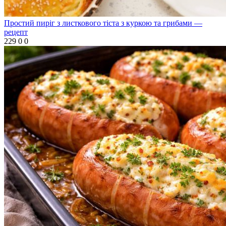
Простий пиріг з листкового тіста з куркою та грибами —
рецепт
229
0
0