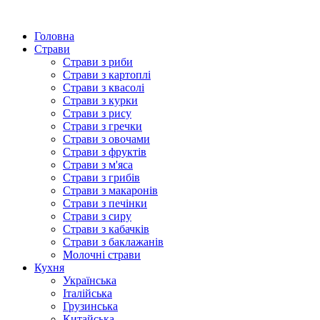
Головна
Страви
Страви з риби
Страви з картоплі
Страви з квасолі
Страви з курки
Страви з рису
Страви з гречки
Страви з овочами
Страви з фруктів
Страви з м'яса
Страви з грибів
Страви з макаронів
Страви з печінки
Страви з сиру
Страви з кабачків
Страви з баклажанів
Молочні страви
Кухня
Українська
Італійська
Грузинська
Китайська