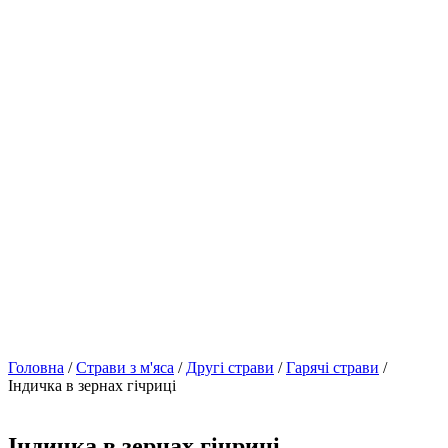
Головна
/
Страви з м'яса
/
Другі страви
/
Гарячі страви
/
Індичка в зернах гічриці
Індичка в зернах гічриці