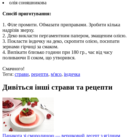
олія соняшникова
Спосіб приготування:
1. Філе промити. Обмазати приправами. Зробити кілька
надрізів зверху.
2. Деко викласти пергаментним папером, змащеним олією.
3. Покласти індичку на деко, скропити олією, посипати
зернами гірчиці за смаком.
4. Випікати близько години при 180 гр., час від часу
поливаючи її соком, що утворився.
Смачного!
Теги:
страви
,
рецепти
,
м'ясо
,
індичка
Дивіться інші страви та рецепти
Панакота зі смородиною — вершковий десерт з ягідним