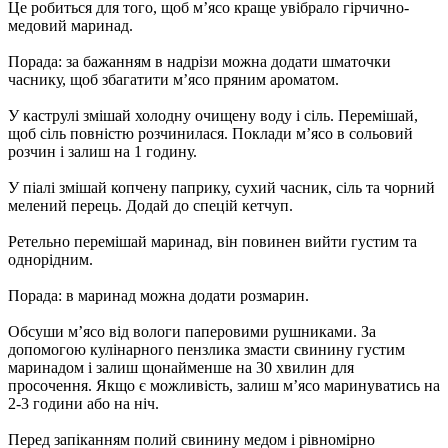
Це робиться для того, щоб м’ясо краще увібрало гірчично-
медовий маринад.
Порада: за бажанням в надрізи можна додати шматочки
часнику, щоб збагатити м’ясо пряним ароматом.
У каструлі змішай холодну очищену воду і сіль. Перемішай,
щоб сіль повністю розчинилася. Поклади м’ясо в сольовий
розчин і залиш на 1 годину.
У піалі змішай копчену паприку, сухий часник, сіль та чорний
мелений перець. Додай до спецій кетчуп.
Ретельно перемішай маринад, він повинен вийти густим та
однорідним.
Порада: в маринад можна додати розмарин.
Обсуши м’ясо від вологи паперовими рушниками. За
допомогою кулінарного пензлика змасти свинину густим
маринадом і залиш щонайменше на 30 хвилин для
просочення. Якщо є можливість, залиш м’ясо маринуватись на
2-3 години або на ніч.
Перед запіканням полий свинину медом і рівномірно