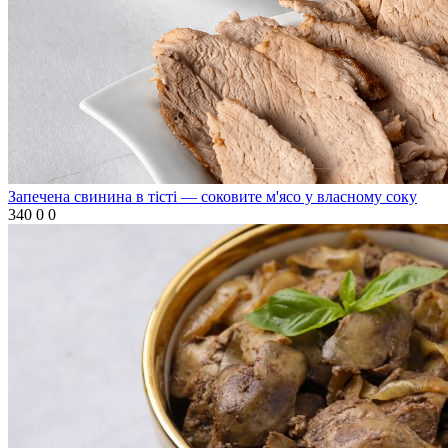
Запечена свинина в тісті — соковите м'ясо у власному соку
340
0
0