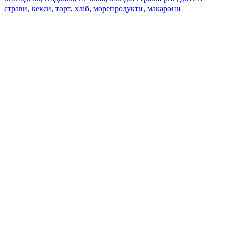
страви
,
кекси
,
торт
,
хліб
,
морепродукти
,
макарони