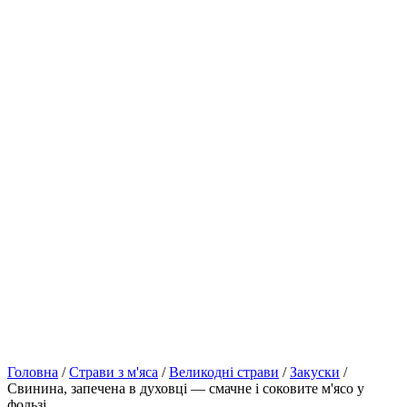
Головна
/
Страви з м'яса
/
Великодні страви
/
Закуски
/
Свинина, запечена в духовці — смачне і соковите м'ясо у
фользі