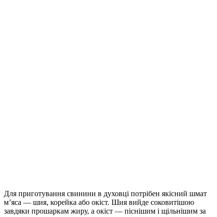
Для приготування свинини в духовці потрібен якісний шмат
м’яса — шия, корейка або окіст. Шия вийде соковитішою
завдяки прошаркам жиру, а окіст — піснішим і щільнішим за