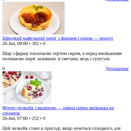
Швидкий вафельний пиріг з фаршем і сиром — рецепт
26-Jun, 09:00
•
302
•
0
Шар з фаршу посипаємо тертим сиром, а перед випіканням
поливаємо пиріг заливкою зі сметани, яєць і сулугуні.
0
Детальніше
Фітнес-чизкейк з малиною — ніжна сирна запіканка на
сніданок
26-Jun, 07:00
•
252
•
0
Цей чизкейк стане в пригоді, якщо хочеться солодкого, але