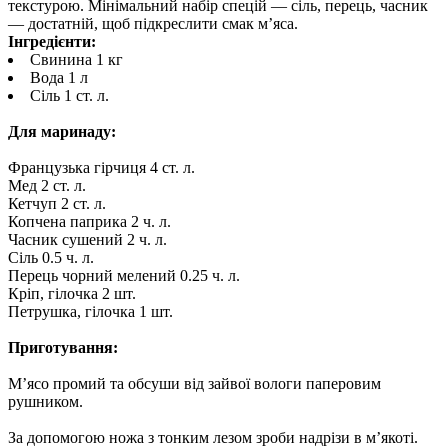
текстурою. Мінімальний набір спецій — сіль, перець, часник
— достатній, щоб підкреслити смак м’яса.
Інгредієнти:
Свинина 1 кг
Вода 1 л
Сіль 1 ст. л.
Для маринаду:
Французька гірчиця 4 ст. л.
Мед 2 ст. л.
Кетчуп 2 ст. л.
Копчена паприка 2 ч. л.
Часник сушений 2 ч. л.
Сіль 0.5 ч. л.
Перець чорний мелений 0.25 ч. л.
Кріп, гілочка 2 шт.
Петрушка, гілочка 1 шт.
Приготування:
М’ясо промий та обсуши від зайвої вологи паперовим
рушником.
За допомогою ножа з тонким лезом зроби надрізи в м’якоті.