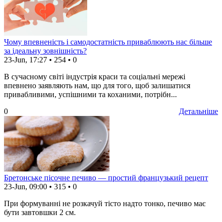
Чому впевненість і самодостатність приваблюють нас більше
за ідеальну зовнішність?
23-Jun, 17:27
•
254
•
0
В сучасному світі індустрія краси та соціальні мережі
впевнено заявляють нам, що для того, щоб залишатися
привабливими, успішними та коханими, потрібн...
0
Детальніше
Бретонське пісочне печиво — простий французький рецепт
23-Jun, 09:00
•
315
•
0
При формуванні не розкачуй тісто надто тонко, печиво має
бути завтовшки 2 см.