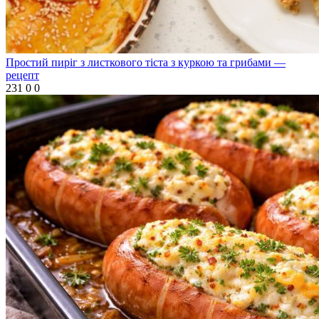
Простий пиріг з листкового тіста з куркою та грибами —
рецепт
231
0
0