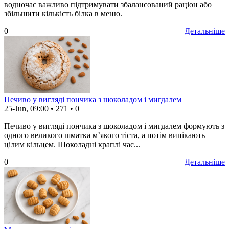
водночас важливо підтримувати збалансований раціон або
збільшити кількість білка в меню.
0
Детальніше
Печиво у вигляді пончика з шоколадом і мигдалем
25-Jun, 09:00
•
271
•
0
Печиво у вигляді пончика з шоколадом і мигдалем формують з
одного великого шматка м’якого тіста, а потім випікають
цілим кільцем. Шоколадні краплі час...
0
Детальніше