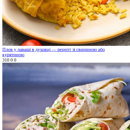
Плов у лаваші в духовці — рецепт зі свининою або
курятиною
310
0
0