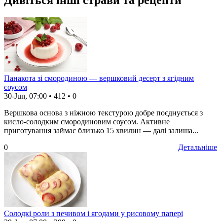
Дивіться інші страви та рецепти
Панакота зі смородиною — вершковий десерт з ягідним
соусом
30-Jun, 07:00
•
412
•
0
Вершкова основа з ніжною текстурою добре поєднується з
кисло-солодким смородиновим соусом. Активне
приготування займає близько 15 хвилин — далі залиша...
0
Детальніше
Солодкі роли з печивом і ягодами у рисовому папері