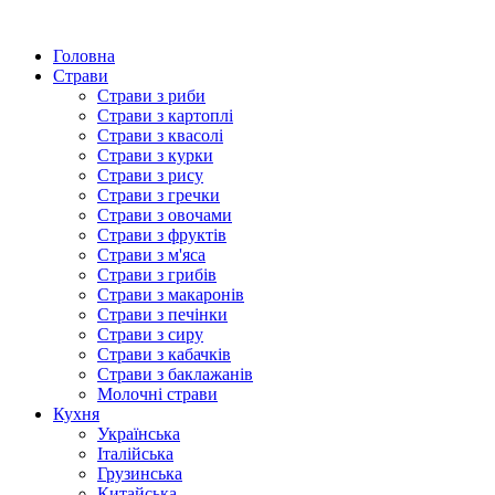
Головна
Страви
Страви з риби
Страви з картоплі
Страви з квасолі
Страви з курки
Страви з рису
Страви з гречки
Страви з овочами
Страви з фруктів
Страви з м'яса
Страви з грибів
Страви з макаронів
Страви з печінки
Страви з сиру
Страви з кабачків
Страви з баклажанів
Молочні страви
Кухня
Українська
Італійська
Грузинська
Китайська