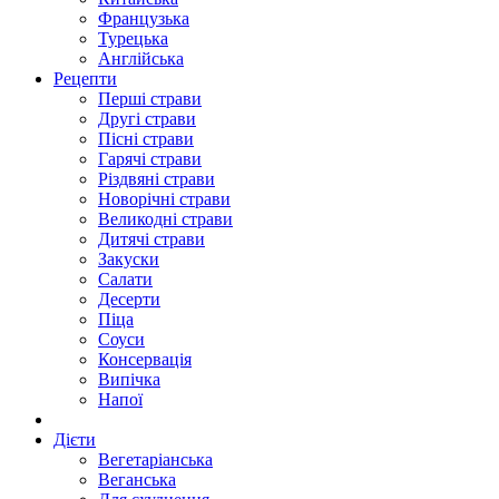
Французька
Турецька
Англійська
Рецепти
Перші страви
Другі страви
Пісні страви
Гарячі страви
Різдвяні страви
Новорічні страви
Великодні страви
Дитячі страви
Закуски
Салати
Десерти
Піца
Соуси
Консервація
Випічка
Напої
Дієти
Вегетаріанська
Веганська