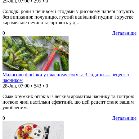
29-Jun, 07:00
•
299
•
0
Солодкі роли з печивом і ягодами у рисовому папері готують
без випікання: полуницю, густий ванільний пудинг і хрустке
карамельне печиво загортають у д...
0
Детальніше
Малосольні огірки у власному соку за 3 години — рецепт з
часником
28-Jun, 07:00
•
543
•
0
Смак хрумких огірків із легким ароматом часнику та гострою
ноткою чилі настільки ефектний, що цей рецепт стане вашим
улюбленим.
0
Детальніше