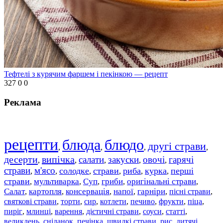
Тефтелі з курячим фаршем і пекінкою — рецепт
327
0
0
Реклама
рецепти
блюда
блюдо
другі страви
,
,
,
,
десерти
випічка
салати
закуски
овочі
гарячі
,
,
,
,
,
страви
м'ясо
солодке
страви
риба
курка
перші
,
,
,
,
,
,
страви
мультиварка
Суп
гриби
оригінальні страви
,
,
,
,
,
Салат
картопля
консервація
напої
гарніри
пісні страви
,
,
,
,
,
,
святкові страви
торти
сир
котлети
печиво
фрукти
піца
,
,
,
,
,
,
,
пиріг
млинці
варення
дієтичні страви
соуси
статті
,
,
,
,
,
,
великдень
сніданок
печінка
швидкі страви
рис
дитячі
,
,
,
,
,