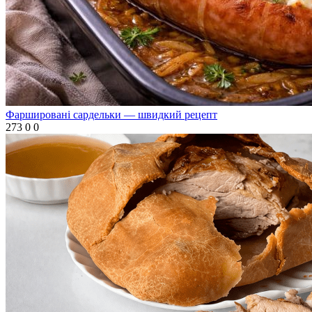
Фаршировані сардельки — швидкий рецепт
273
0
0