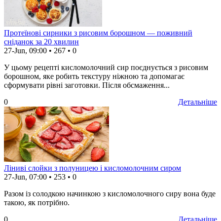
Протеїнові сирники з рисовим борошном — поживний
сніданок за 20 хвилин
27-Jun, 09:00
•
267
•
0
У цьому рецепті кисломолочний сир поєднується з рисовим
борошном, яке робить текстуру ніжною та допомагає
сформувати рівні заготовки. Після обсмаження...
0
Детальніше
Ліниві слойки з полуницею і кисломолочним сиром
27-Jun, 07:00
•
253
•
0
Разом із солодкою начинкою з кисломолочного сиру вона буде
такою, як потрібно.
0
Детальніше