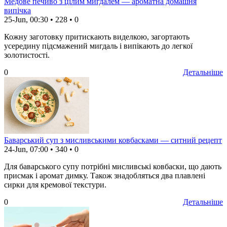
Медове печиво з цілим мигдалем — ароматна домашня
випічка
25-Jun, 00:30
•
228
•
0
Кожну заготовку притискають виделкою, загортають
усередину підсмажений мигдаль і випікають до легкої
золотистості.
0
Детальніше
Баварський суп з мисливськими ковбасками — ситний рецепт
24-Jun, 07:00
•
340
•
0
Для баварського супу потрібні мисливські ковбаски, що дають
присмак і аромат димку. Також знадобляться два плавлені
сирки для кремової текстури.
0
Детальніше