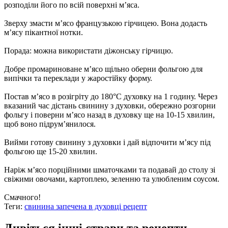
розподіли його по всій поверхні м’яса.
Зверху змасти м’ясо французькою гірчицею. Вона додасть
м’ясу пікантної нотки.
Порада: можна використати діжонську гірчицю.
Добре промариноване м’ясо щільно оберни фольгою для
випічки та переклади у жаростійку форму.
Постав м’ясо в розігріту до 180°C духовку на 1 годину. Через
вказаний час дістань свинину з духовки, обережно розгорни
фольгу і поверни м’ясо назад в духовку ще на 10-15 хвилин,
щоб воно підрум’янилося.
Вийми готову свинину з духовки і дай відпочити м’ясу під
фольгою ще 15-20 хвилин.
Наріж м’ясо порційними шматочками та подавай до столу зі
свіжими овочами, картоплею, зеленню та улюбленим соусом.
Смачного!
Теги:
свинина запечена в духовці рецепт