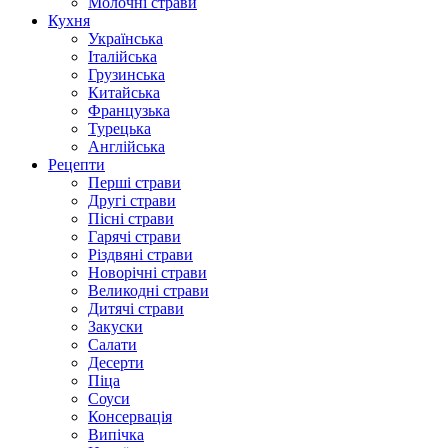
Молочні страви
Кухня
Українська
Італійська
Грузинська
Китайська
Французька
Турецька
Англійська
Рецепти
Перші страви
Другі страви
Пісні страви
Гарячі страви
Різдвяні страви
Новорічні страви
Великодні страви
Дитячі страви
Закуски
Салати
Десерти
Піца
Соуси
Консервація
Випічка