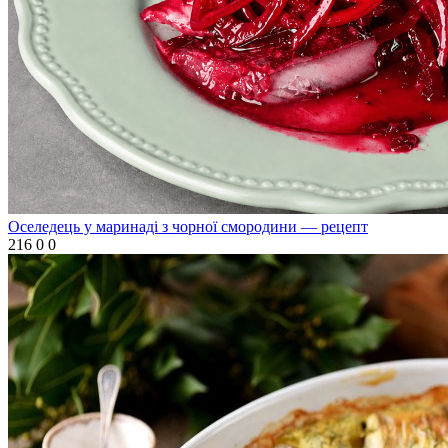
Оселедець у маринаді з чорної смородини — рецепт
216
0
0