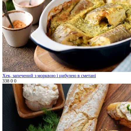
Хек, запечений з морквою і цибулею в сметані
338
0
0