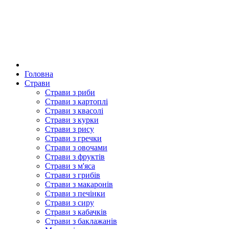
Головна
Страви
Страви з риби
Страви з картоплі
Страви з квасолі
Страви з курки
Страви з рису
Страви з гречки
Страви з овочами
Страви з фруктів
Страви з м'яса
Страви з грибів
Страви з макаронів
Страви з печінки
Страви з сиру
Страви з кабачків
Страви з баклажанів