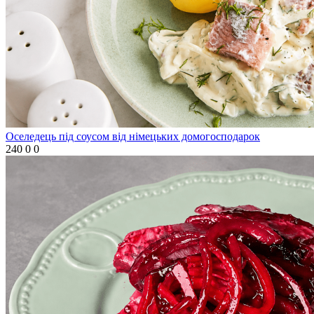
Оселедець під соусом від німецьких домогосподарок
240
0
0