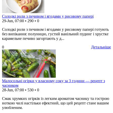
Солодкі роли з печивом і ягодами у рисовому папері
29-Jun, 07:00
•
290
•
0
Солодкі роли з печивом і ягодами у рисовому папері готують
без випікання: полуницю, густий ванільний пудинг і хрустке
карамельне печиво загортають у д...
0
Детальніше
Малосольні огірки у власному соку за 3 години — рецепт з
часником
28-Jun, 07:00
•
530
•
0
Смак хрумких огірків із легким ароматом часнику та гострою
ноткою чилі настільки ефектний, що цей рецепт стане вашим
улюбленим.