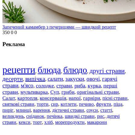
Запечений камамбер з печерицями — швидкий рецепт
350
0
0
Реклама
рецепти
блюда
блюдо
другі страви
,
,
,
,
десерти
випічка
салати
закуски
овочі
гарячі
,
,
,
,
,
страви
м'ясо
солодке
страви
риба
курка
перші
,
,
,
,
,
,
страви
мультиварка
Суп
гриби
оригінальні страви
,
,
,
,
,
Салат
картопля
консервація
напої
гарніри
пісні страви
,
,
,
,
,
,
святкові страви
торти
сир
котлети
печиво
фрукти
піца
,
,
,
,
,
,
,
пиріг
млинці
варення
дієтичні страви
соуси
статті
,
,
,
,
,
,
великдень
сніданок
печінка
швидкі страви
рис
дитячі
,
,
,
,
,
страви
,
кекси
,
торт
,
хліб
,
морепродукти
,
макарони