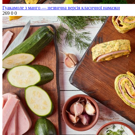
Гуакамоле з манго — незвична версія класичної намазки
269
0
0