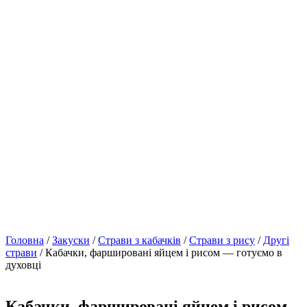
Головна
/
Закуски
/
Страви з кабачків
/
Страви з рису
/
Другі
страви
/ Кабачки, фаршировані яйцем і рисом — готуємо в
духовці
Кабачки, фаршировані яйцем і рисом