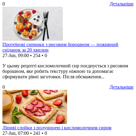
0
Детальніше
Протеїнові сирники з рисовим борошном — поживний
сніданок за 20 хвилин
27-Jun, 09:00
•
254
•
0
У цьому рецепті кисломолочний сир поєднується з рисовим
борошном, яке робить текстуру ніжною та допомагає
сформувати рівні заготовки. Після обсмаження...
0
Детальніше
Ліниві слойки з полуницею і кисломолочним сиром
27-Jun, 07:00
•
241
•
0