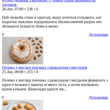
Фітнес-чизкейк з малиною — ніжна сирна запіканка на
сніданок
26-Jun, 07:00
•
238
•
0
Цей чизкейк стане в пригоді, якщо хочеться солодкого, але
водночас важливо підтримувати збалансований раціон або
збільшити кількість білка в меню.
0
Детальніше
Печиво у вигляді пончика з шоколадом і мигдалем
25-Jun, 09:00
•
255
•
0
Печиво у вигляді пончика з шоколадом і мигдалем формують з
одного великого шматка м’якого тіста, а потім випікають
цілим кільцем. Шоколадні краплі час...
0
Детальніше