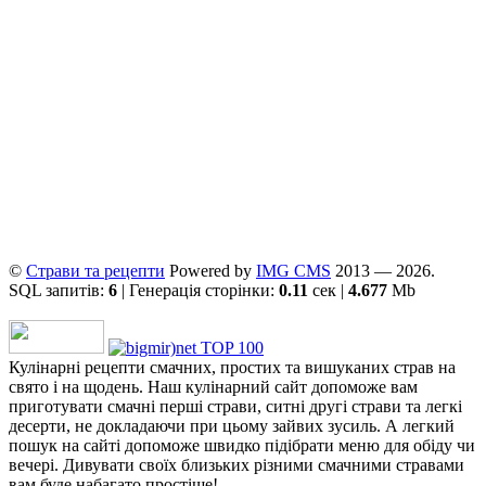
©
Страви та рецепти
Powered by
ІMG CMS
2013 — 2026.
SQL запитів:
6
| Генерація сторінки:
0.11
сек |
4.677
Mb
Кулінарні рецепти смачних, простих та вишуканих страв на
свято і на щодень. Наш кулінарний сайт допоможе вам
приготувати смачні перші страви, ситні другі страви та легкі
десерти, не докладаючи при цьому зайвих зусиль. А легкий
пошук на сайті допоможе швидко підібрати меню для обіду чи
вечері. Дивувати своїх близьких різними смачними стравами
вам буде набагато простіше!.