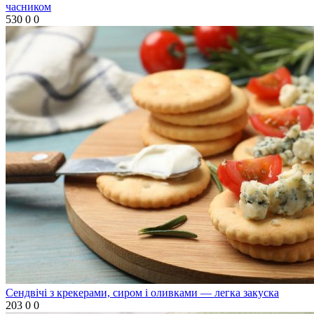
часником
530
0
0
Сендвічі з крекерами, сиром і оливками — легка закуска
203
0
0