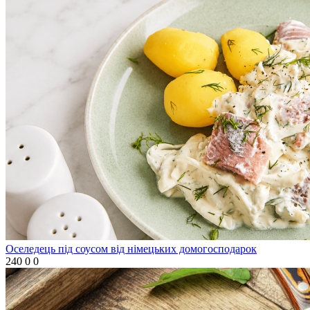
Оселедець під соусом від німецьких домогосподарок
240
0
0