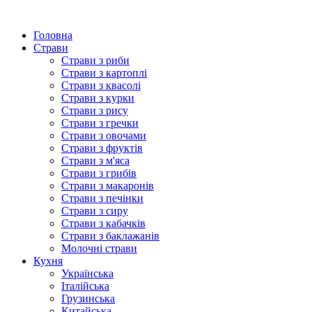
Головна
Страви
Страви з риби
Страви з картоплі
Страви з квасолі
Страви з курки
Страви з рису
Страви з гречки
Страви з овочами
Страви з фруктів
Страви з м'яса
Страви з грибів
Страви з макаронів
Страви з печінки
Страви з сиру
Страви з кабачків
Страви з баклажанів
Молочні страви
Кухня
Українська
Італійська
Грузинська
Китайська