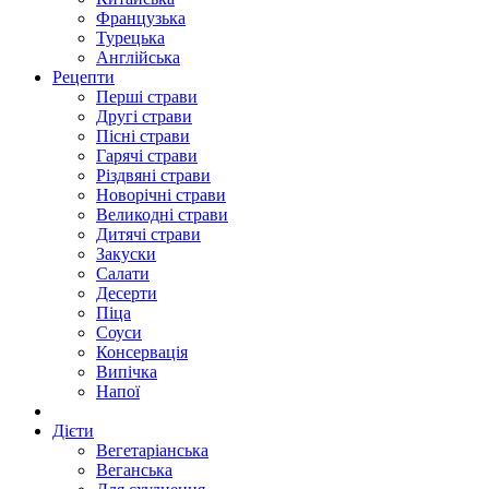
Французька
Турецька
Англійська
Рецепти
Перші страви
Другі страви
Пісні страви
Гарячі страви
Різдвяні страви
Новорічні страви
Великодні страви
Дитячі страви
Закуски
Салати
Десерти
Піца
Соуси
Консервація
Випічка
Напої
Дієти
Вегетаріанська
Веганська