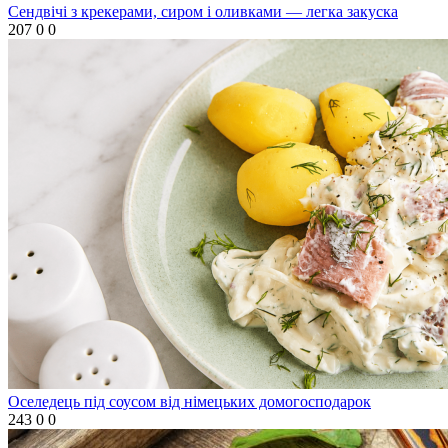
Сендвічі з крекерами, сиром і оливками — легка закуска
207
0
0
Оселедець під соусом від німецьких домогосподарок
243
0
0