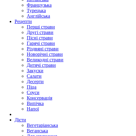
Французька
Турецька
Англійська
Рецепти
Перші страви
Другі страви
Пісні страви
Гарячі страви
Різдвяні страви
Новорічні страви
Великодні страви
Дитячі страви
Закуски
Салати
Десерти
Піца
Соуси
Консервація
Випічка
Напої
Дієти
Вегетаріанська
Веганська