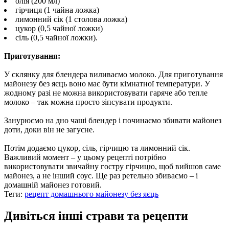
олія (200 мл)
гірчиця (1 чайна ложка)
лимонний сік (1 столова ложка)
цукор (0,5 чайної ложки)
сіль (0,5 чайної ложки).
Приготування:
У склянку для блендера виливаємо молоко. Для приготування
майонезу без яєць воно має бути кімнатної температури. У
жодному разі не можна використовувати гаряче або тепле
молоко – так можна просто зіпсувати продукти.
Занурюємо на дно чаші блендер і починаємо збивати майонез
доти, доки він не загусне.
Потім додаємо цукор, сіль, гірчицю та лимонний сік.
Важливий момент – у цьому рецепті потрібно
використовувати звичайну гостру гірчицю, щоб вийшов саме
майонез, а не інший соус. Ще раз ретельно збиваємо – і
домашній майонез готовий.
Теги:
рецепт домашнього майонезу без яєць
Дивіться інші страви та рецепти