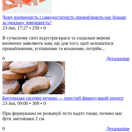
Чому впевненість і самодостатність приваблюють нас більше
за ідеальну зовнішність?
23-Jun, 17:27
•
250
•
0
В сучасному світі індустрія краси та соціальні мережі
впевнено заявляють нам, що для того, щоб залишатися
привабливими, успішними та коханими, потрібн...
0
Детальніше
Бретонське пісочне печиво — простий французький рецепт
23-Jun, 09:00
•
309
•
0
При формуванні не розкачуй тісто надто тонко, печиво має
бути завтовшки 2 см.
0
Детальніше