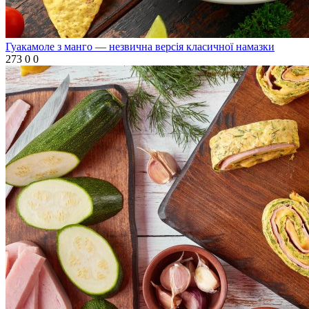
Гуакамоле з манго — незвична версія класичної намазки
273
0
0