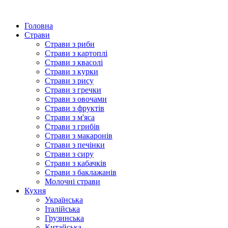
Головна
Страви
Страви з риби
Страви з картоплі
Страви з квасолі
Страви з курки
Страви з рису
Страви з гречки
Страви з овочами
Страви з фруктів
Страви з м'яса
Страви з грибів
Страви з макаронів
Страви з печінки
Страви з сиру
Страви з кабачків
Страви з баклажанів
Молочні страви
Кухня
Українська
Італійська
Грузинська
Китайська