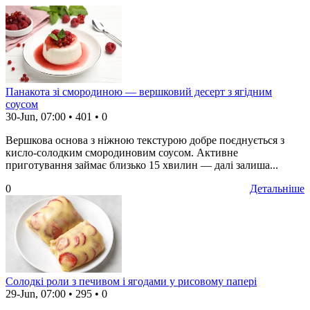
Панакота зі смородиною — вершковий десерт з ягідним
соусом
30-Jun, 07:00
•
401
•
0
Вершкова основа з ніжною текстурою добре поєднується з
кисло-солодким смородиновим соусом. Активне
приготування займає близько 15 хвилин — далі залиша...
0
Детальніше
Солодкі роли з печивом і ягодами у рисовому папері
29-Jun, 07:00
•
295
•
0