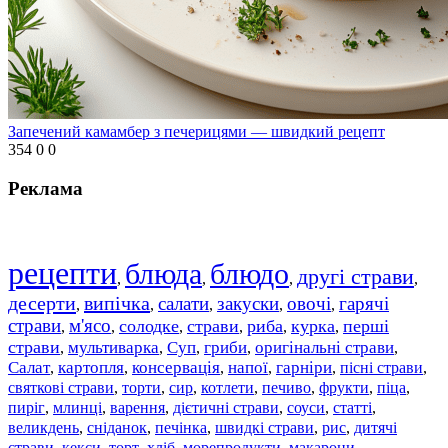
Запечений камамбер з печерицями — швидкий рецепт
354
0
0
Реклама
рецепти
блюда
блюдо
другі страви
,
,
,
,
десерти
випічка
салати
закуски
овочі
гарячі
,
,
,
,
,
страви
м'ясо
солодке
страви
риба
курка
перші
,
,
,
,
,
,
страви
мультиварка
Суп
гриби
оригінальні страви
,
,
,
,
,
Салат
картопля
консервація
напої
гарніри
пісні страви
,
,
,
,
,
,
святкові страви
торти
сир
котлети
печиво
фрукти
піца
,
,
,
,
,
,
,
пиріг
млинці
варення
дієтичні страви
соуси
статті
,
,
,
,
,
,
великдень
сніданок
печінка
швидкі страви
рис
дитячі
,
,
,
,
,
страви
,
кекси
,
торт
,
хліб
,
морепродукти
,
макарони