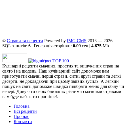
©
Страви та рецепти
Powered by
ІMG CMS
2013 — 2026.
SQL запитів:
6
| Генерація сторінки:
0.09
сек |
4.675
Mb
Кулінарні рецепти смачних, простих та вишуканих страв на
свято і на щодень. Наш кулінарний сайт допоможе вам
приготувати смачні перші страви, ситні другі страви та легкі
десерти, не докладаючи при цьому зайвих зусиль. А легкий
пошук на сайті допоможе швидко підібрати меню для обіду чи
вечері. Дивувати своїх близьких різними смачними стравами
вам буде набагато простіше!.
Головна
Всі рецепти
Про нас
Контакти