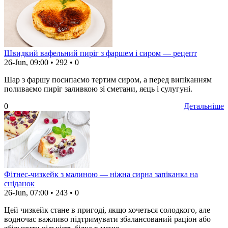
Швидкий вафельний пиріг з фаршем і сиром — рецепт
26-Jun, 09:00
•
292
•
0
Шар з фаршу посипаємо тертим сиром, а перед випіканням
поливаємо пиріг заливкою зі сметани, яєць і сулугуні.
0
Детальніше
Фітнес-чизкейк з малиною — ніжна сирна запіканка на
сніданок
26-Jun, 07:00
•
243
•
0
Цей чизкейк стане в пригоді, якщо хочеться солодкого, але
водночас важливо підтримувати збалансований раціон або