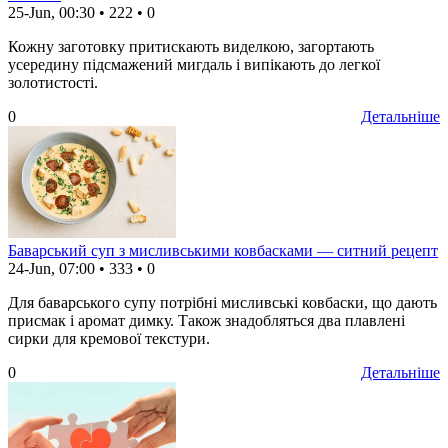
25-Jun, 00:30
•
222
•
0
Кожну заготовку притискають виделкою, загортають
усередину підсмажений мигдаль і випікають до легкої
золотистості.
0
Детальніше
Баварський суп з мисливськими ковбасками — ситний рецепт
24-Jun, 07:00
•
333
•
0
Для баварського супу потрібні мисливські ковбаски, що дають
присмак і аромат димку. Також знадобляться два плавлені
сирки для кремової текстури.
0
Детальніше