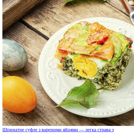
Шпинатне суфле з вареними яйцями — легка страва з