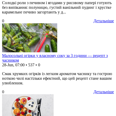
Солодкі роли з печивом і ягодами у рисовому папері готують
без випікання: полуницю, густий ванільний пудинг і хрустке
карамельне печиво загортають у д...
0
Детальніше
Малосольні огірки у власному соку за 3 години — рецепт з
часником
28-Jun, 07:00
•
537
•
0
Смак хрумких огірків із легким ароматом часнику та гострою
ноткою чилі настільки ефектний, що цей рецепт стане вашим
улюбленим.
0
Детальніше