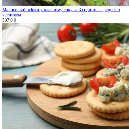
Малосольні огірки у власному соку за 3 години — рецепт з
часником
537
0
0