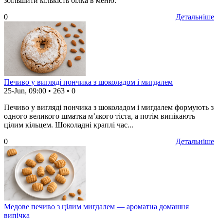
збільшити кількість білка в меню.
0
Детальніше
Печиво у вигляді пончика з шоколадом і мигдалем
25-Jun, 09:00
•
263
•
0
Печиво у вигляді пончика з шоколадом і мигдалем формують з
одного великого шматка м’якого тіста, а потім випікають
цілим кільцем. Шоколадні краплі час...
0
Детальніше
Медове печиво з цілим мигдалем — ароматна домашня
випічка