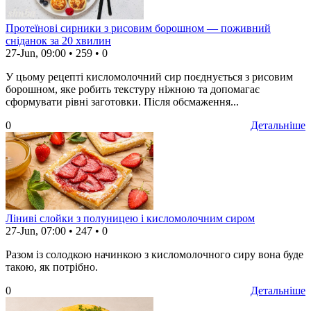
Протеїнові сирники з рисовим борошном — поживний
сніданок за 20 хвилин
27-Jun, 09:00
•
259
•
0
У цьому рецепті кисломолочний сир поєднується з рисовим
борошном, яке робить текстуру ніжною та допомагає
сформувати рівні заготовки. Після обсмаження...
0
Детальніше
Ліниві слойки з полуницею і кисломолочним сиром
27-Jun, 07:00
•
247
•
0
Разом із солодкою начинкою з кисломолочного сиру вона буде
такою, як потрібно.
0
Детальніше