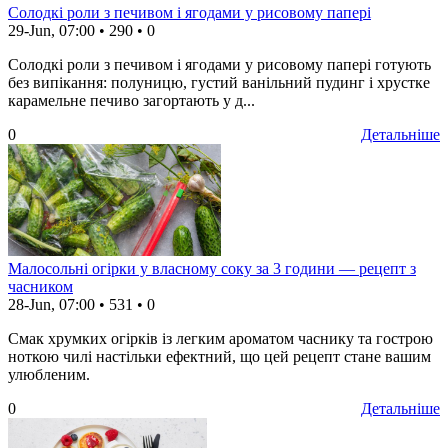
Солодкі роли з печивом і ягодами у рисовому папері
29-Jun, 07:00
•
290
•
0
Солодкі роли з печивом і ягодами у рисовому папері готують
без випікання: полуницю, густий ванільний пудинг і хрустке
карамельне печиво загортають у д...
0
Детальніше
Малосольні огірки у власному соку за 3 години — рецепт з
часником
28-Jun, 07:00
•
531
•
0
Смак хрумких огірків із легким ароматом часнику та гострою
ноткою чилі настільки ефектний, що цей рецепт стане вашим
улюбленим.
0
Детальніше