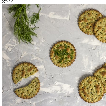
279
0
0