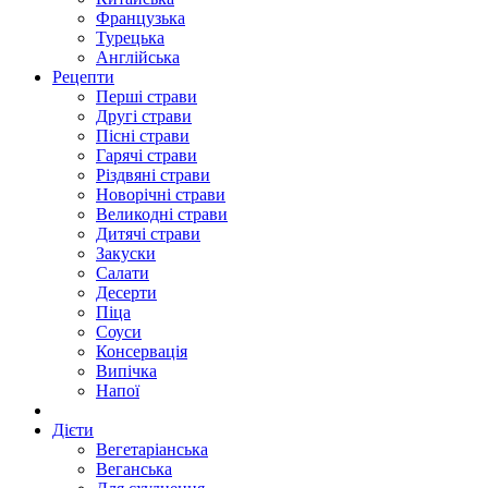
Французька
Турецька
Англійська
Рецепти
Перші страви
Другі страви
Пісні страви
Гарячі страви
Різдвяні страви
Новорічні страви
Великодні страви
Дитячі страви
Закуски
Салати
Десерти
Піца
Соуси
Консервація
Випічка
Напої
Дієти
Вегетаріанська
Веганська