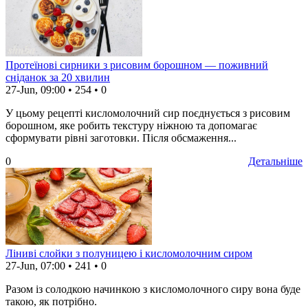
Протеїнові сирники з рисовим борошном — поживний
сніданок за 20 хвилин
27-Jun, 09:00
•
254
•
0
У цьому рецепті кисломолочний сир поєднується з рисовим
борошном, яке робить текстуру ніжною та допомагає
сформувати рівні заготовки. Після обсмаження...
0
Детальніше
Ліниві слойки з полуницею і кисломолочним сиром
27-Jun, 07:00
•
241
•
0
Разом із солодкою начинкою з кисломолочного сиру вона буде
такою, як потрібно.