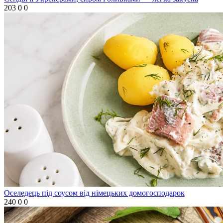
203
0
0
Оселедець під соусом від німецьких домогосподарок
240
0
0