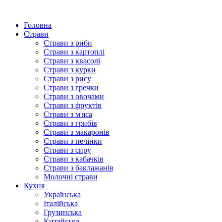
Головна
Страви
Страви з риби
Страви з картоплі
Страви з квасолі
Страви з курки
Страви з рису
Страви з гречки
Страви з овочами
Страви з фруктів
Страви з м'яса
Страви з грибів
Страви з макаронів
Страви з печінки
Страви з сиру
Страви з кабачків
Страви з баклажанів
Молочні страви
Кухня
Українська
Італійська
Грузинська
Китайська