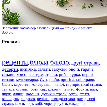
Запечений камамбер з печерицями — швидкий рецепт
350
0
0
Реклама
рецепти
блюда
блюдо
другі страви
,
,
,
,
десерти
випічка
салати
закуски
овочі
гарячі
,
,
,
,
,
страви
м'ясо
солодке
страви
риба
курка
перші
,
,
,
,
,
,
страви
мультиварка
Суп
гриби
оригінальні страви
,
,
,
,
,
Салат
картопля
консервація
напої
гарніри
пісні страви
,
,
,
,
,
,
святкові страви
торти
сир
котлети
печиво
фрукти
піца
,
,
,
,
,
,
,
пиріг
млинці
варення
дієтичні страви
соуси
статті
,
,
,
,
,
,
великдень
сніданок
печінка
швидкі страви
рис
дитячі
,
,
,
,
,
страви
,
кекси
,
торт
,
хліб
,
морепродукти
,
макарони