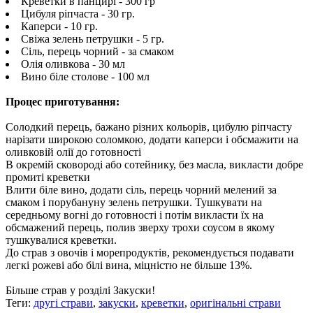
Креветки в панцирі - 300 гр
Цибуля ріпчаста - 30 гр.
Каперси - 10 гр.
Свіжа зелень петрушки - 5 гр.
Сіль, перець чорний - за смаком
Олія оливкова - 30 мл
Вино біле столове - 100 мл
Процес приготування:
Солодкий перець, бажано різних кольорів, цибулю ріпчасту
нарізати широкою соломкою, додати каперси і обсмажити на
оливковій олії до готовності
В окремій сковороді або сотейнику, без масла, викласти добре
промиті креветки
Влити біле вино, додати сіль, перець чорний мелений за
смаком і порубануну зелень петрушки. Тушкувати на
середньому вогні до готовності і потім викласти їх на
обсмажений перець, полив зверху трохи соусом в якому
тушкувалися креветки.
До страв з овочів і морепродуктів, рекомендується подавати
легкі рожеві або білі вина, міцністю не більше 13%.
Більше страв у розділі Закуски!
Теги:
другі страви
,
закуски
,
креветки
,
оригінальні страви