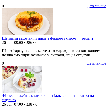
0
Детальніше
Швидкий вафельний пиріг з фаршем і сиром — рецепт
26-Jun, 09:00
•
286
•
0
Шар з фаршу посипаємо тертим сиром, а перед випіканням
поливаємо пиріг заливкою зі сметани, яєць і сулугуні.
0
Детальніше
Фітнес-чизкейк з малиною — ніжна сирна запіканка на
сніданок
26-Jun, 07:00
•
238
•
0