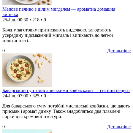
Медове печиво з цілим мигдалем — ароматна домашня
випічка
25-Jun, 00:30
•
218
•
0
Кожну заготовку притискають виделкою, загортають
усередину підсмажений мигдаль і випікають до легкої
золотистості.
0
Детальніше
Баварський суп з мисливськими ковбасками — ситний рецепт
24-Jun, 07:00
•
325
•
0
Для баварського супу потрібні мисливські ковбаски, що дають
присмак і аромат димку. Також знадобляться два плавлені
сирки для кремової текстури.
0
Детальніше