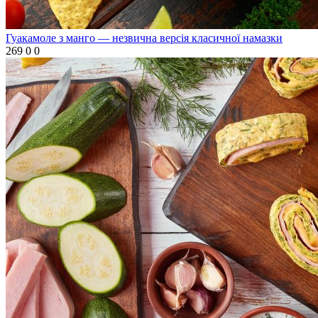
Гуакамоле з манго — незвична версія класичної намазки
269
0
0