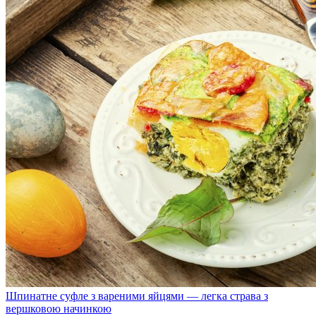
Шпинатне суфле з вареними яйцями — легка страва з
вершковою начинкою