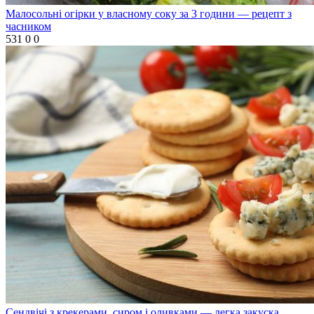
Малосольні огірки у власному соку за 3 години — рецепт з
часником
531
0
0
Сендвічі з крекерами, сиром і оливками — легка закуска