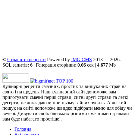
©
Страви та рецепти
Powered by
ІMG CMS
2013 — 2026.
SQL запитів:
6
| Генерація сторінки:
0.06
сек |
4.677
Mb
Кулінарні рецепти смачних, простих та вишуканих страв на
свято і на щодень. Наш кулінарний сайт допоможе вам
приготувати смачні перші страви, ситні другі страви та легкі
десерти, не докладаючи при цьому зайвих зусиль. А легкий
пошук на сайті допоможе швидко підібрати меню для обіду чи
вечері. Дивувати своїх близьких різними смачними стравами
вам буде набагато простіше!.
Головна
Всі рецепти