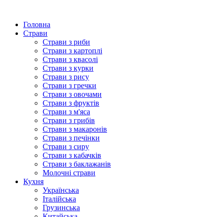
Головна
Страви
Страви з риби
Страви з картоплі
Страви з квасолі
Страви з курки
Страви з рису
Страви з гречки
Страви з овочами
Страви з фруктів
Страви з м'яса
Страви з грибів
Страви з макаронів
Страви з печінки
Страви з сиру
Страви з кабачків
Страви з баклажанів
Молочні страви
Кухня
Українська
Італійська
Грузинська
Китайська