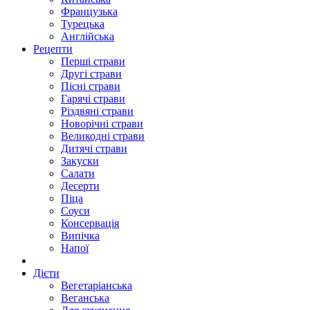
Французька
Турецька
Англійська
Рецепти
Перші страви
Другі страви
Пісні страви
Гарячі страви
Різдвяні страви
Новорічні страви
Великодні страви
Дитячі страви
Закуски
Салати
Десерти
Піца
Соуси
Консервація
Випічка
Напої
Дієти
Вегетаріанська
Веганська