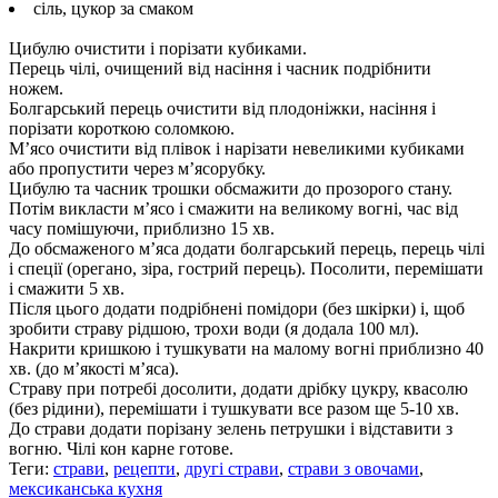
сіль, цукор за смаком
Цибулю очистити і порізати кубиками.
Перець чілі, очищений від насіння і часник подрібнити
ножем.
Болгарський перець очистити від плодоніжки, насіння і
порізати короткою соломкою.
М’ясо очистити від плівок і нарізати невеликими кубиками
або пропустити через м’ясорубку.
Цибулю та часник трошки обсмажити до прозорого стану.
Потім викласти м’ясо і смажити на великому вогні, час від
часу помішуючи, приблизно 15 хв.
До обсмаженого м’яса додати болгарський перець, перець чілі
і спеції (орегано, зіра, гострий перець). Посолити, перемішати
і смажити 5 хв.
Після цього додати подрібнені помідори (без шкірки) і, щоб
зробити страву рідшою, трохи води (я додала 100 мл).
Накрити кришкою і тушкувати на малому вогні приблизно 40
хв. (до м’якості м’яса).
Страву при потребі досолити, додати дрібку цукру, квасолю
(без рідини), перемішати і тушкувати все разом ще 5-10 хв.
До страви додати порізану зелень петрушки і відставити з
вогню. Чілі кон карне готове.
Теги:
страви
,
рецепти
,
другі страви
,
страви з овочами
,
мексиканська кухня