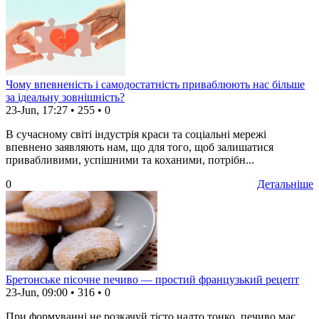
Чому впевненість і самодостатність приваблюють нас більше
за ідеальну зовнішність?
23-Jun, 17:27
•
255
•
0
В сучасному світі індустрія краси та соціальні мережі
впевнено заявляють нам, що для того, щоб залишатися
привабливими, успішними та коханими, потрібн...
0
Детальніше
Бретонське пісочне печиво — простий французький рецепт
23-Jun, 09:00
•
316
•
0
При формуванні не розкачуй тісто надто тонко, печиво має