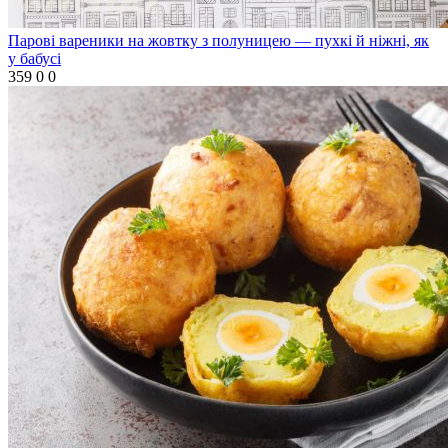
Парові вареники на жовтку з полуницею — пухкі й ніжні, як
у бабусі
359
0
0