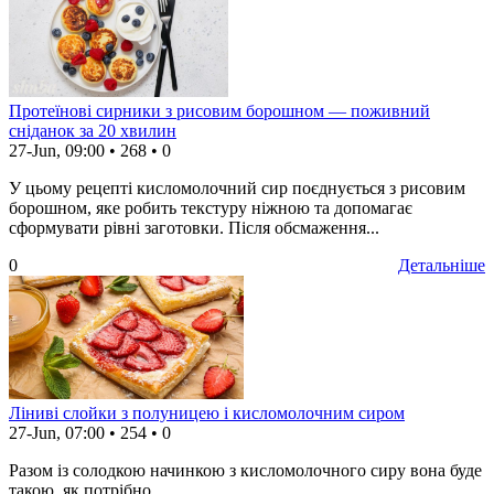
Протеїнові сирники з рисовим борошном — поживний
сніданок за 20 хвилин
27-Jun, 09:00
•
268
•
0
У цьому рецепті кисломолочний сир поєднується з рисовим
борошном, яке робить текстуру ніжною та допомагає
сформувати рівні заготовки. Після обсмаження...
0
Детальніше
Ліниві слойки з полуницею і кисломолочним сиром
27-Jun, 07:00
•
254
•
0
Разом із солодкою начинкою з кисломолочного сиру вона буде
такою, як потрібно.