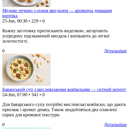
Медове печиво з цілим мигдалем — ароматна домашня
випічка
25-Jun, 00:30
•
229
•
0
Кожну заготовку притискають виделкою, загортають
усередину підсмажений мигдаль і випікають до легкої
золотистості.
0
Детальніше
Баварський суп з мисливськими ковбасками — ситний рецепт
24-Jun, 07:00
•
341
•
0
Для баварського супу потрібні мисливські ковбаски, що дають
присмак і аромат димку. Також знадобляться два плавлені
сирки для кремової текстури.
0
Детальніше