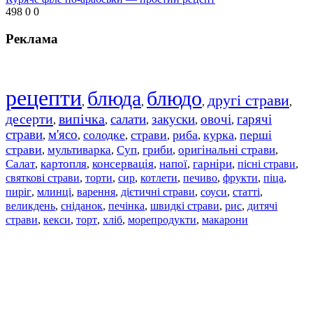
498
0
0
Реклама
рецепти
блюда
блюдо
другі страви
,
,
,
,
десерти
випічка
салати
закуски
овочі
гарячі
,
,
,
,
,
страви
м'ясо
солодке
страви
риба
курка
перші
,
,
,
,
,
,
страви
мультиварка
Суп
гриби
оригінальні страви
,
,
,
,
,
Салат
картопля
консервація
напої
гарніри
пісні страви
,
,
,
,
,
,
святкові страви
торти
сир
котлети
печиво
фрукти
піца
,
,
,
,
,
,
,
пиріг
млинці
варення
дієтичні страви
соуси
статті
,
,
,
,
,
,
великдень
сніданок
печінка
швидкі страви
рис
дитячі
,
,
,
,
,
страви
,
кекси
,
торт
,
хліб
,
морепродукти
,
макарони