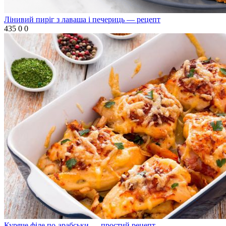
Лінивий пиріг з лаваша і печериць — рецепт
435
0
0
Куряче філе по-арабськи — простий рецепт