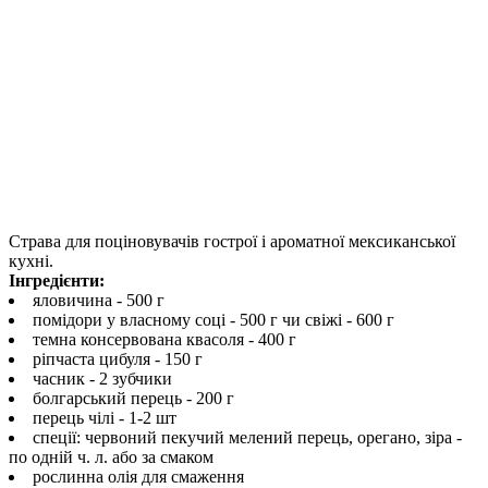
Страва для поціновувачів гострої і ароматної мексиканської
кухні.
Інгредієнти:
яловичина - 500 г
помідори у власному соці - 500 г чи свіжі - 600 г
темна консервована квасоля - 400 г
ріпчаста цибуля - 150 г
часник - 2 зубчики
болгарський перець - 200 г
перець чілі - 1-2 шт
спеції: червоний пекучий мелений перець, орегано, зіра -
по одній ч. л. або за смаком
рослинна олія для смаження