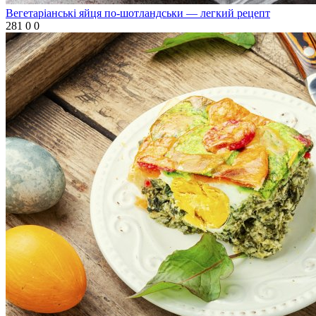
Вегетаріанські яйця по-шотландськи — легкий рецепт
281
0
0