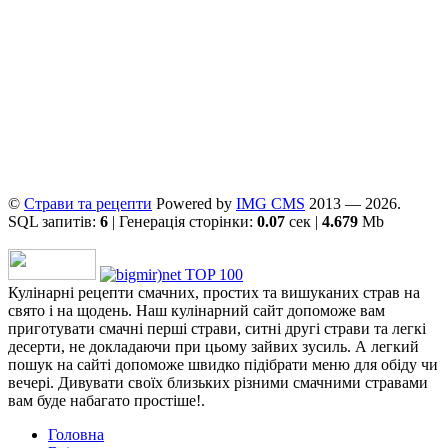
©
Страви та рецепти
Powered by
ІMG CMS
2013 — 2026.
SQL запитів:
6
| Генерація сторінки:
0.07
сек |
4.679
Mb
Кулінарні рецепти смачних, простих та вишуканих страв на
свято і на щодень. Наш кулінарний сайт допоможе вам
приготувати смачні перші страви, ситні другі страви та легкі
десерти, не докладаючи при цьому зайвих зусиль. А легкий
пошук на сайті допоможе швидко підібрати меню для обіду чи
вечері. Дивувати своїх близьких різними смачними стравами
вам буде набагато простіше!.
Головна