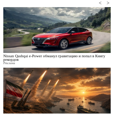
<
>
Nissan Qashqai e-Power обманул гравитацию и попал в Книгу
рекордов
Реклама