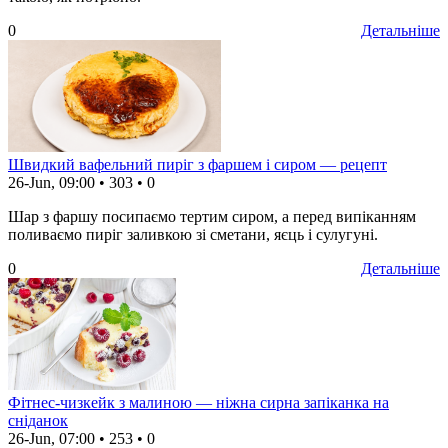
0
Детальніше
Швидкий вафельний пиріг з фаршем і сиром — рецепт
26-Jun, 09:00
•
303
•
0
Шар з фаршу посипаємо тертим сиром, а перед випіканням
поливаємо пиріг заливкою зі сметани, яєць і сулугуні.
0
Детальніше
Фітнес-чизкейк з малиною — ніжна сирна запіканка на
сніданок
26-Jun, 07:00
•
253
•
0