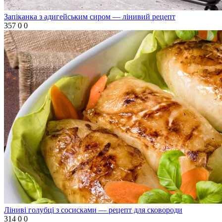
Запіканка з адигейським сиром — лінивий рецепт
357
0
0
Ліниві голубці з сосисками — рецепт для сковороди
314
0
0