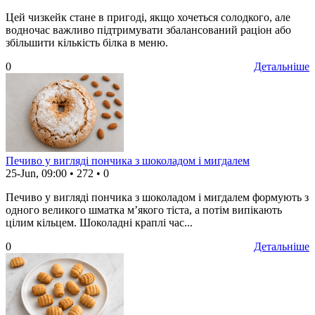
Цей чизкейк стане в пригоді, якщо хочеться солодкого, але
водночас важливо підтримувати збалансований раціон або
збільшити кількість білка в меню.
0
Детальніше
Печиво у вигляді пончика з шоколадом і мигдалем
25-Jun, 09:00
•
272
•
0
Печиво у вигляді пончика з шоколадом і мигдалем формують з
одного великого шматка м’якого тіста, а потім випікають
цілим кільцем. Шоколадні краплі час...
0
Детальніше