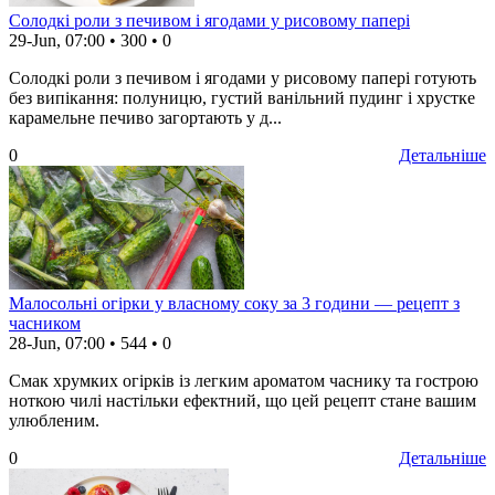
Солодкі роли з печивом і ягодами у рисовому папері
29-Jun, 07:00
•
300
•
0
Солодкі роли з печивом і ягодами у рисовому папері готують
без випікання: полуницю, густий ванільний пудинг і хрустке
карамельне печиво загортають у д...
0
Детальніше
Малосольні огірки у власному соку за 3 години — рецепт з
часником
28-Jun, 07:00
•
544
•
0
Смак хрумких огірків із легким ароматом часнику та гострою
ноткою чилі настільки ефектний, що цей рецепт стане вашим
улюбленим.
0
Детальніше