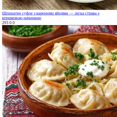
Шпинатне суфле з вареними яйцями — легка страва з
вершковою начинкою
293
0
0