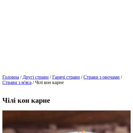
Головна
/
Другі страви
/
Гарячі страви
/
Страви з овочами
/
Страви з м'яса
/ Чілі кон карне
Чілі кон карне