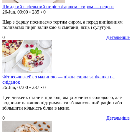
Швидкий вафельний пиріг з фаршем і сиром — рецепт
26-Jun, 09:00
•
285
•
0
Шар з фаршу посипаємо тертим сиром, а перед випіканням
поливаємо пиріг заливкою зі сметани, яєць і сулугуні.
0
Детальніше
Фітнес-чизкейк з малиною — ніжна сирна запіканка на
сніданок
26-Jun, 07:00
•
237
•
0
Цей чизкейк стане в пригоді, якщо хочеться солодкого, але
водночас важливо підтримувати збалансований раціон або
збільшити кількість білка в меню.
0
Детальніше