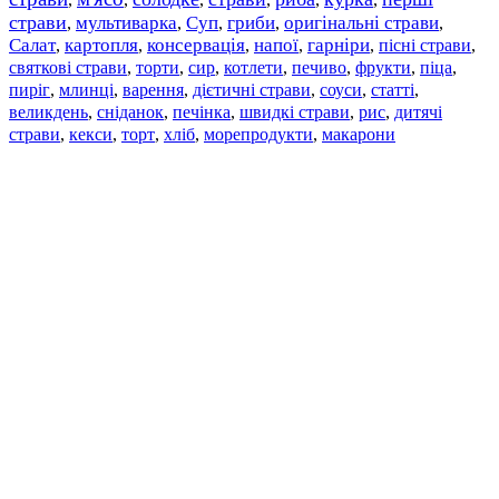
страви
мультиварка
Суп
гриби
оригінальні страви
,
,
,
,
,
Салат
картопля
консервація
напої
гарніри
пісні страви
,
,
,
,
,
,
святкові страви
торти
сир
котлети
печиво
фрукти
піца
,
,
,
,
,
,
,
пиріг
млинці
варення
дієтичні страви
соуси
статті
,
,
,
,
,
,
великдень
сніданок
печінка
швидкі страви
рис
дитячі
,
,
,
,
,
страви
,
кекси
,
торт
,
хліб
,
морепродукти
,
макарони