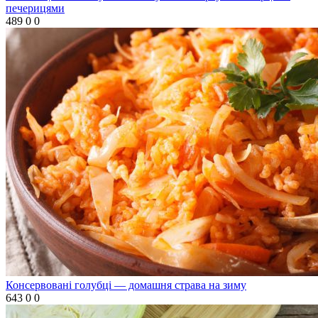
печерицями
489
0
0
Консервовані голубці — домашня страва на зиму
643
0
0