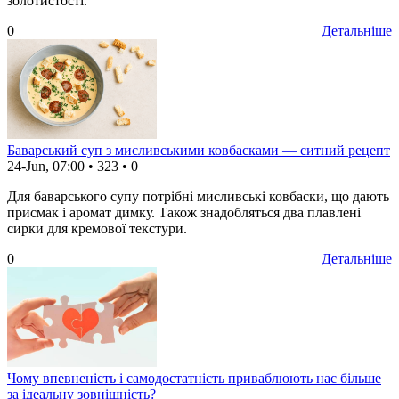
золотистості.
0
Детальніше
Баварський суп з мисливськими ковбасками — ситний рецепт
24-Jun, 07:00
•
323
•
0
Для баварського супу потрібні мисливські ковбаски, що дають
присмак і аромат димку. Також знадобляться два плавлені
сирки для кремової текстури.
0
Детальніше
Чому впевненість і самодостатність приваблюють нас більше
за ідеальну зовнішність?