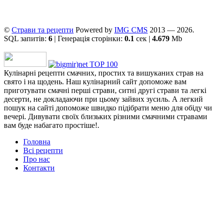
©
Страви та рецепти
Powered by
ІMG CMS
2013 — 2026.
SQL запитів:
6
| Генерація сторінки:
0.1
сек |
4.679
Mb
Кулінарні рецепти смачних, простих та вишуканих страв на
свято і на щодень. Наш кулінарний сайт допоможе вам
приготувати смачні перші страви, ситні другі страви та легкі
десерти, не докладаючи при цьому зайвих зусиль. А легкий
пошук на сайті допоможе швидко підібрати меню для обіду чи
вечері. Дивувати своїх близьких різними смачними стравами
вам буде набагато простіше!.
Головна
Всі рецепти
Про нас
Контакти