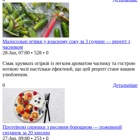
Малосольні огірки у власному соку за 3 години — рецепт з
часником
28-Jun, 07:00
•
528
•
0
Смак хрумких огірків із легким ароматом часнику та гострою
ноткою чилі настільки ефектний, що цей рецепт стане вашим
улюбленим.
0
Детальніше
Протеїнові сирники з рисовим борошном — поживний
сніданок за 20 хвилин
27-Jun, 09:00
•
253
•
0