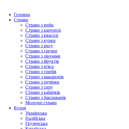
Головна
Страви
Страви з риби
Страви з картоплі
Страви з квасолі
Страви з курки
Страви з рису
Страви з гречки
Страви з овочами
Страви з фруктів
Страви з м'яса
Страви з грибів
Страви з макаронів
Страви з печінки
Страви з сиру
Страви з кабачків
Страви з баклажанів
Молочні страви
Кухня
Українська
Італійська
Грузинська
Китайська