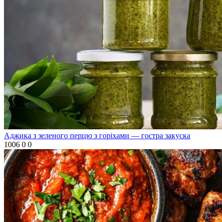
Аджика з зеленого перцю з горіхами — гостра закуска
1006
0
0