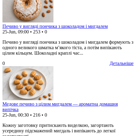
Печиво у вигляді пончика з шоколадом і мигдалем
25-Jun, 09:00
•
253
•
0
Печиво у вигляді пончика з шоколадом і мигдалем формують з
одного великого шматка м’якого тіста, а потім випікають
цілим кільцем. Шоколадні краплі час...
0
Детальніше
Медове печиво з цілим мигдалем — ароматна домашня
випічка
25-Jun, 00:30
•
216
•
0
Кожну заготовку притискають виделкою, загортають
усередину підсмажений мигдаль і випікають до легкої