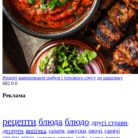
Рецепт маринованої цибулі і топового соусу до шашлику
682
0
0
Реклама
рецепти
блюда
блюдо
другі страви
,
,
,
,
десерти
випічка
салати
закуски
овочі
гарячі
,
,
,
,
,
страви
м'ясо
солодке
страви
риба
курка
перші
,
,
,
,
,
,