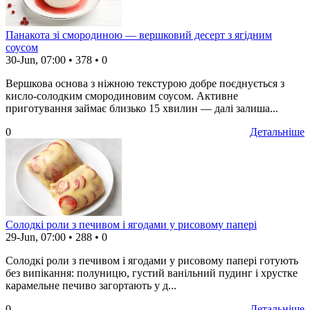
Панакота зі смородиною — вершковий десерт з ягідним
соусом
30-Jun, 07:00
•
378
•
0
Вершкова основа з ніжною текстурою добре поєднується з
кисло-солодким смородиновим соусом. Активне
приготування займає близько 15 хвилин — далі залиша...
0
Детальніше
Солодкі роли з печивом і ягодами у рисовому папері
29-Jun, 07:00
•
288
•
0
Солодкі роли з печивом і ягодами у рисовому папері готують
без випікання: полуницю, густий ванільний пудинг і хрустке
карамельне печиво загортають у д...
0
Детальніше