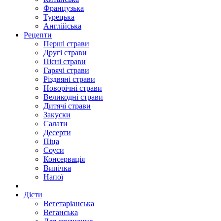
Французька
Турецька
Англійська
Рецепти
Перші страви
Другі страви
Пісні страви
Гарячі страви
Різдвяні страви
Новорічні страви
Великодні страви
Дитячі страви
Закуски
Салати
Десерти
Піца
Соуси
Консервація
Випічка
Напої
Дієти
Вегетаріанська
Веганська