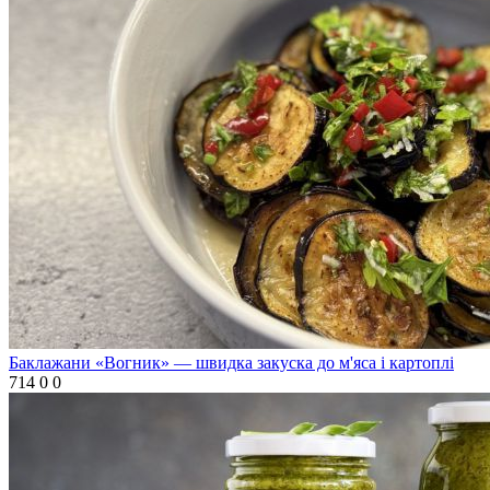
Баклажани «Вогник» — швидка закуска до м'яса і картоплі
714
0
0