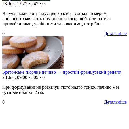
23-Jun, 17:27
•
247
•
0
В сучасному світі індустрія краси та соціальні мережі
впевнено заявляють нам, що для того, щоб залишатися
привабливими, успішними та коханими, потрібн...
0
Детальніше
Бретонське пісочне печиво — простий французький рецепт
23-Jun, 09:00
•
305
•
0
При формуванні не розкачуй тісто надто тонко, печиво має
бути завтовшки 2 см.
0
Детальніше