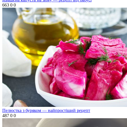
663
0
0
Пелюстка з буряком — найпростіший рецепт
487
0
0