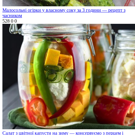
Малосольні огірки у власному соку за 3 години — рецепт з
часником
528
0
0
Салат з цвітної капусти на зиму — консервуємо з перцем і