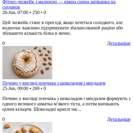
Фітнес-чизкейк з малиною — ніжна сирна запіканка на
сніданок
26-Jun, 07:00
•
250
•
0
Цей чизкейк стане в пригоді, якщо хочеться солодкого, але
водночас важливо підтримувати збалансований раціон або
збільшити кількість білка в меню.
0
Детальніше
Печиво у вигляді пончика з шоколадом і мигдалем
25-Jun, 09:00
•
269
•
0
Печиво у вигляді пончика з шоколадом і мигдалем формують з
одного великого шматка м’якого тіста, а потім випікають
цілим кільцем. Шоколадні краплі час...
0
Детальніше