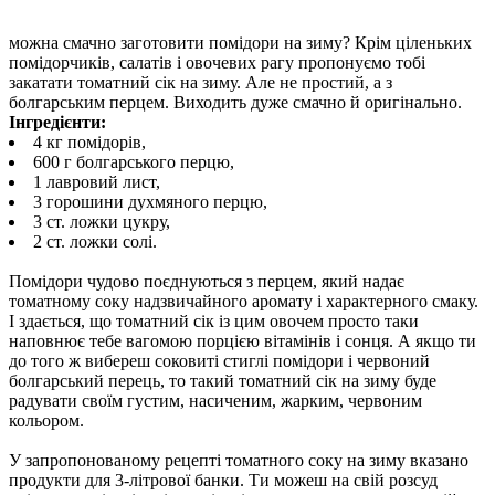
можна смачно заготовити помідори на зиму? Крім ціленьких
помідорчиків, салатів і овочевих рагу пропонуємо тобі
закатати томатний сік на зиму. Але не простий, а з
болгарським перцем. Виходить дуже смачно й оригінально.
Інгредієнти:
4 кг помідорів,
600 г болгарського перцю,
1 лавровий лист,
3 горошини духмяного перцю,
3 ст. ложки цукру,
2 ст. ложки солі.
Помідори чудово поєднуються з перцем, який надає
томатному соку надзвичайного аромату і характерного смаку.
І здається, що томатний сік із цим овочем просто таки
наповнює тебе вагомою порцією вітамінів і сонця. А якщо ти
до того ж вибереш соковиті стиглі помідори і червоний
болгарський перець, то такий томатний сік на зиму буде
радувати своїм густим, насиченим, жарким, червоним
кольором.
У запропонованому рецепті томатного соку на зиму вказано
продукти для 3-літрової банки. Ти можеш на свій розсуд