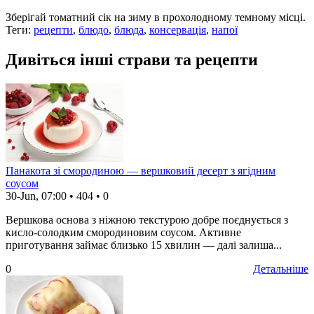
Зберігай томатний сік на зиму в прохолодному темному місці.
Теги:
рецепти
,
блюдо
,
блюда
,
консервація
,
напої
Дивіться інші страви та рецепти
Панакота зі смородиною — вершковий десерт з ягідним
соусом
30-Jun, 07:00
•
404
•
0
Вершкова основа з ніжною текстурою добре поєднується з
кисло-солодким смородиновим соусом. Активне
приготування займає близько 15 хвилин — далі залиша...
0
Детальніше