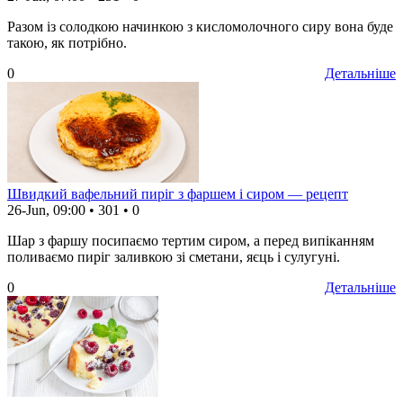
Разом із солодкою начинкою з кисломолочного сиру вона буде
такою, як потрібно.
0
Детальніше
Швидкий вафельний пиріг з фаршем і сиром — рецепт
26-Jun, 09:00
•
301
•
0
Шар з фаршу посипаємо тертим сиром, а перед випіканням
поливаємо пиріг заливкою зі сметани, яєць і сулугуні.
0
Детальніше