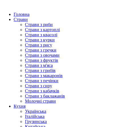
Головна
Страви
Страви з риби
Страви з картоплі
Страви з квасолі
Страви з курки
Страви з рису
Страви з гречки
Страви з овочами
Страви з фруктів
Страви з м'яса
Страви з грибів
Страви з макаронів
Страви з печінки
Страви з сиру
Страви з кабачків
Страви з баклажанів
Молочні страви
Кухня
Українська
Італійська
Грузинська
Китайська