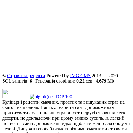
©
Страви та рецепти
Powered by
ІMG CMS
2013 — 2026.
SQL запитів:
6
| Генерація сторінки:
0.22
сек |
4.679
Mb
Кулінарні рецепти смачних, простих та вишуканих страв на
свято і на щодень. Наш кулінарний сайт допоможе вам
приготувати смачні перші страви, ситні другі страви та легкі
десерти, не докладаючи при цьому зайвих зусиль. А легкий
пошук на сайті допоможе швидко підібрати меню для обіду чи
вечері. Дивувати своїх близьких різними смачними стравами