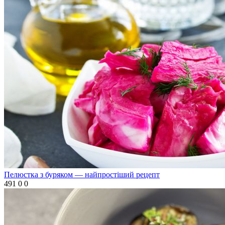
Пелюстка з буряком — найпростіший рецепт
491
0
0