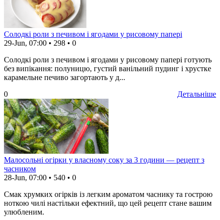
Солодкі роли з печивом і ягодами у рисовому папері
29-Jun, 07:00
•
298
•
0
Солодкі роли з печивом і ягодами у рисовому папері готують
без випікання: полуницю, густий ванільний пудинг і хрустке
карамельне печиво загортають у д...
0
Детальніше
Малосольні огірки у власному соку за 3 години — рецепт з
часником
28-Jun, 07:00
•
540
•
0
Смак хрумких огірків із легким ароматом часнику та гострою
ноткою чилі настільки ефектний, що цей рецепт стане вашим
улюбленим.