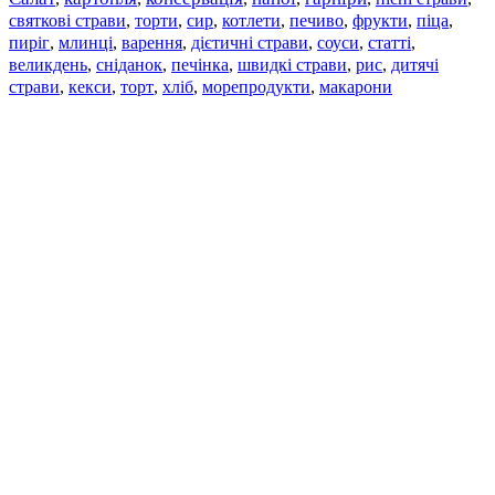
святкові страви
торти
сир
котлети
печиво
фрукти
піца
,
,
,
,
,
,
,
пиріг
млинці
варення
дієтичні страви
соуси
статті
,
,
,
,
,
,
великдень
сніданок
печінка
швидкі страви
рис
дитячі
,
,
,
,
,
страви
,
кекси
,
торт
,
хліб
,
морепродукти
,
макарони