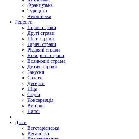
Французька
Турецька
Англійська
Рецепти
Перші страви
Другі страви
Пісні страви
Гарячі страви
Різдвяні страви
Новорічні страви
Великодні страви
Дитячі страви
Закуски
Салати
Десерти
Піца
Соуси
Консервація
Випічка
Напої
Дієти
Вегетаріанська
Веганська