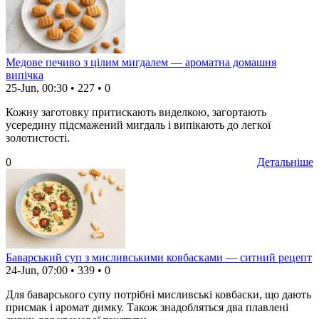
Медове печиво з цілим мигдалем — ароматна домашня
випічка
25-Jun, 00:30
•
227
•
0
Кожну заготовку притискають виделкою, загортають
усередину підсмажений мигдаль і випікають до легкої
золотистості.
0
Детальніше
Баварський суп з мисливськими ковбасками — ситний рецепт
24-Jun, 07:00
•
339
•
0
Для баварського супу потрібні мисливські ковбаски, що дають
присмак і аромат димку. Також знадобляться два плавлені