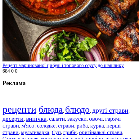
Рецепт маринованої цибулі і топового соусу до шашлику
684
0
0
Реклама
рецепти
блюда
блюдо
другі страви
,
,
,
,
десерти
випічка
салати
закуски
овочі
гарячі
,
,
,
,
,
страви
м'ясо
солодке
страви
риба
курка
перші
,
,
,
,
,
,
страви
мультиварка
Суп
гриби
оригінальні страви
,
,
,
,
,
Салат
картопля
консервація
напої
гарніри
пісні страви
,
,
,
,
,
,