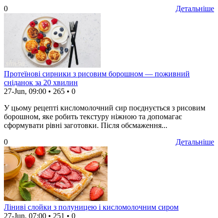
0
Детальніше
Протеїнові сирники з рисовим борошном — поживний
сніданок за 20 хвилин
27-Jun, 09:00
•
265
•
0
У цьому рецепті кисломолочний сир поєднується з рисовим
борошном, яке робить текстуру ніжною та допомагає
сформувати рівні заготовки. Після обсмаження...
0
Детальніше
Ліниві слойки з полуницею і кисломолочним сиром
27-Jun, 07:00
•
251
•
0