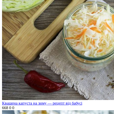
Квашена капуста на зиму — рецепт від бабусі
668
0
0