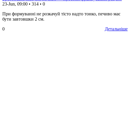
23-Jun, 09:00
•
314
•
0
При формуванні не розкачуй тісто надто тонко, печиво має
бути завтовшки 2 см.
0
Детальніше