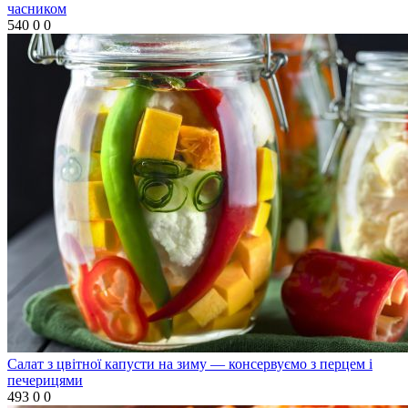
часником
540
0
0
Салат з цвітної капусти на зиму — консервуємо з перцем і
печерицями
493
0
0