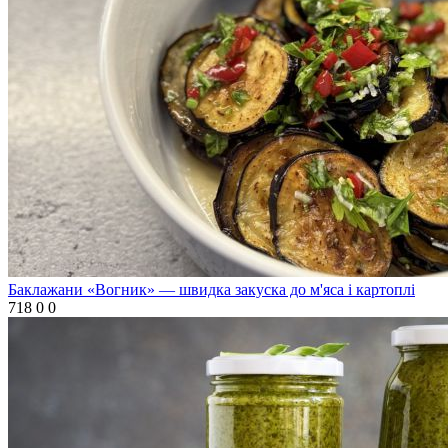
Баклажани «Вогник» — швидка закуска до м'яса і картоплі
718
0
0