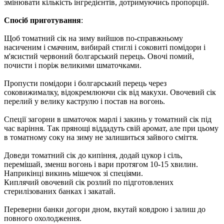
змінювати кількість інгредієнтів, дотримуючись пропорцій.
Спосіб приготування
:
Щоб томатний сік на зиму вийшов по-справжньому
насиченим і смачним, вибирай стиглі і соковиті помідори і
м'ясистий червоний болгарський перець. Овочі помий,
почисти і поріж великими шматочками.
Пропусти помідори і болгарський перець через
соковижималку, відокремлюючи сік від макухи. Овочевий сік
перелий у велику каструлю і постав на вогонь.
Спеції загорни в шматочок марлі і закинь у томатний сік під
час варіння. Так прянощі віддадуть свій аромат, але при цьому
в томатному соку на зиму не залишиться зайвого сміття.
Доведи томатний сік до кипіння, додай цукор і сіль,
перемішай, зменш вогонь і вари протягом 10-15 хвилин.
Наприкінці викинь мішечок зі спеціями.
Киплячий овочевий сік розлий по підготовлених
стерилізованих банках і закатай.
Переверни банки догори дном, вкутай ковдрою і залиш до
повного охолодження.