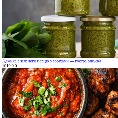
Аджика з зеленого перцю з горіхами — гостра закуска
1010
0
0