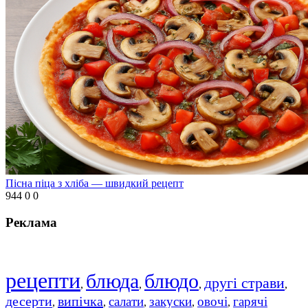
Пісна піца з хліба — швидкий рецепт
944
0
0
Реклама
рецепти
блюда
блюдо
другі страви
,
,
,
,
десерти
випічка
салати
закуски
овочі
гарячі
,
,
,
,
,