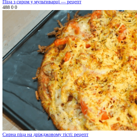
Піца з сиром у мультиварці — рецепт
488
0
0
Сирна піца на дріжджовому тісті: рецепт