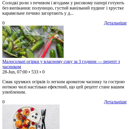
Солодкі роли з печивом і ягодами у рисовому папері готують
без випікання: полуницю, густий ванільний пудинг і хрустке
карамельне печиво загортають у д...
0
Детальніше
Малосольні огірки у власному соку за 3 години — рецепт з
часником
28-Jun, 07:00
•
533
•
0
Смак хрумких огірків із легким ароматом часнику та гострою
ноткою чилі настільки ефектний, що цей рецепт стане вашим
улюбленим.
0
Детальніше