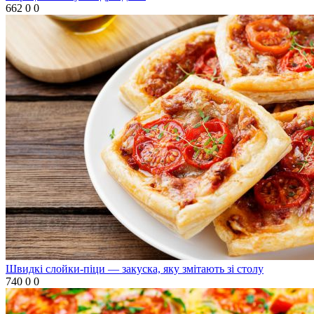
662
0
0
Швидкі слойки-піци — закуска, яку змітають зі столу
740
0
0