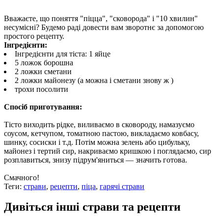
Вважаєте, що поняття "піцца", "сковорода" і "10 хвилин"
несумісні? Будемо раді довести вам зворотнє за допомогою
простого рецепту.
Інгредієнти:
Інгредієнти для тіста: 1 яйце
5 ложок борошна
2 ложки сметани
2 ложки майонезу (а можна і сметани знову ж )
трохи посолити
Спосіб приготування:
Тісто виходить рідке, виливаємо в сковороду, намазуємо
соусом, кетчупом, томатною пастою, викладаємо ковбасу,
шинку, сосиски і т.д. Потім можна зелень або цибульку,
майонез і тертий сир, накриваємо кришкою і поглядаємо, сир
розплавиться, знизу підрум'яниться — значить готова.
Смачного!
Теги:
страви
,
рецепти
,
піца
,
гарячі страви
Дивіться інші страви та рецепти