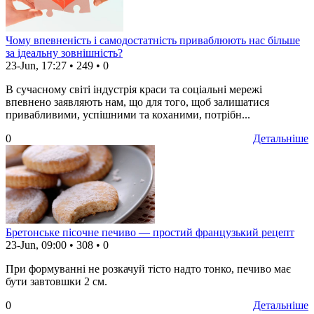
Чому впевненість і самодостатність приваблюють нас більше
за ідеальну зовнішність?
23-Jun, 17:27
•
249
•
0
В сучасному світі індустрія краси та соціальні мережі
впевнено заявляють нам, що для того, щоб залишатися
привабливими, успішними та коханими, потрібн...
0
Детальніше
Бретонське пісочне печиво — простий французький рецепт
23-Jun, 09:00
•
308
•
0
При формуванні не розкачуй тісто надто тонко, печиво має
бути завтовшки 2 см.
0
Детальніше