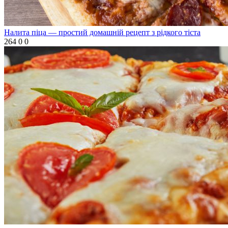
Налита піца — простий домашній рецепт з рідкого тіста
264
0
0