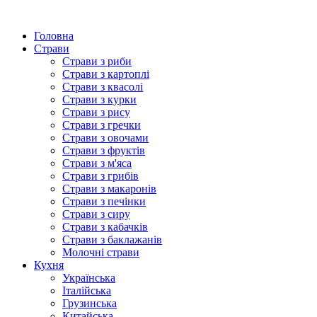
Головна
Страви
Страви з риби
Страви з картоплі
Страви з квасолі
Страви з курки
Страви з рису
Страви з гречки
Страви з овочами
Страви з фруктів
Страви з м'яса
Страви з грибів
Страви з макаронів
Страви з печінки
Страви з сиру
Страви з кабачків
Страви з баклажанів
Молочні страви
Кухня
Українська
Італійська
Грузинська
Китайська