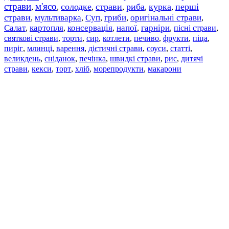
страви
м'ясо
солодке
страви
риба
курка
перші
,
,
,
,
,
,
страви
мультиварка
Суп
гриби
оригінальні страви
,
,
,
,
,
Салат
картопля
консервація
напої
гарніри
пісні страви
,
,
,
,
,
,
святкові страви
торти
сир
котлети
печиво
фрукти
піца
,
,
,
,
,
,
,
пиріг
млинці
варення
дієтичні страви
соуси
статті
,
,
,
,
,
,
великдень
сніданок
печінка
швидкі страви
рис
дитячі
,
,
,
,
,
страви
,
кекси
,
торт
,
хліб
,
морепродукти
,
макарони