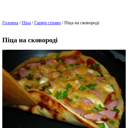
Головна
/
Піца
/
Гарячі страви
/ Піца на сковороді
Піца на сковороді