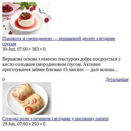
Панакота зі смородиною — вершковий десерт з ягідним
соусом
30-Jun, 07:00
•
383
•
0
Вершкова основа з ніжною текстурою добре поєднується з
кисло-солодким смородиновим соусом. Активне
приготування займає близько 15 хвилин — далі залиша...
0
Детальніше
Солодкі роли з печивом і ягодами у рисовому папері
29-Jun, 07:00
•
293
•
0