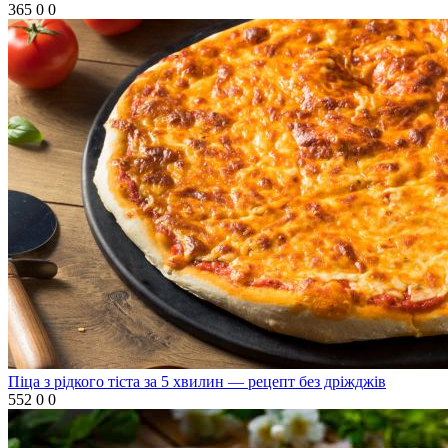
365
0
0
Піца з рідкого тіста за 5 хвилин — рецепт без дріжджів
552
0
0