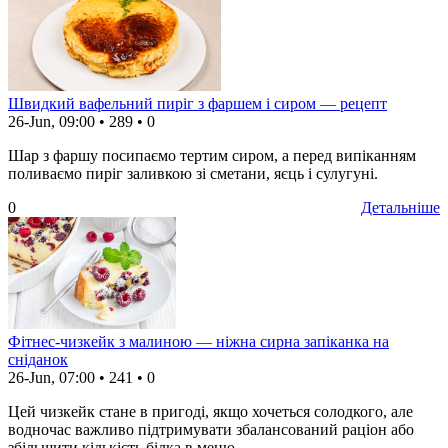
Швидкий вафельний пиріг з фаршем і сиром — рецепт
26-Jun, 09:00
•
289
•
0
Шар з фаршу посипаємо тертим сиром, а перед випіканням
поливаємо пиріг заливкою зі сметани, яєць і сулугуні.
0
Детальніше
Фітнес-чизкейк з малиною — ніжна сирна запіканка на
сніданок
26-Jun, 07:00
•
241
•
0
Цей чизкейк стане в пригоді, якщо хочеться солодкого, але
водночас важливо підтримувати збалансований раціон або
збільшити кількість білка в меню.