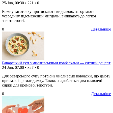
25-Jun, 00:30
•
221
•
0
Кожну заготовку притискають виделкою, загортають
усередину підсмажений мигдаль і випікають до легкої
золотистості.
0
Детальніше
Баварський суп з мисливськими ковбасками — ситний рецепт
24-Jun, 07:00
•
327
•
0
Для баварського супу потрібні мисливські ковбаски, що дають
присмак і аромат димку. Також знадобляться два плавлені
сирки для кремової текстури.
0
Детальніше