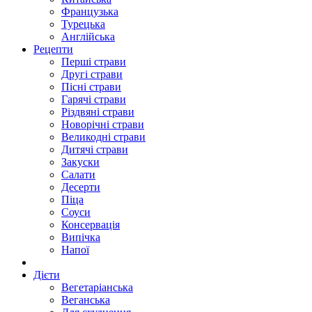
Французька
Турецька
Англійська
Рецепти
Перші страви
Другі страви
Пісні страви
Гарячі страви
Різдвяні страви
Новорічні страви
Великодні страви
Дитячі страви
Закуски
Салати
Десерти
Піца
Соуси
Консервація
Випічка
Напої
Дієти
Вегетаріанська
Веганська