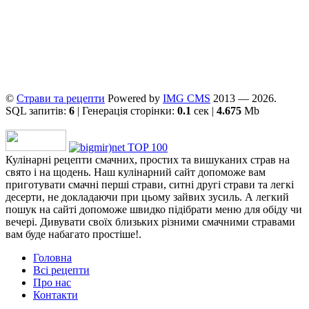
©
Страви та рецепти
Powered by
ІMG CMS
2013 — 2026.
SQL запитів:
6
| Генерація сторінки:
0.1
сек |
4.675
Mb
Кулінарні рецепти смачних, простих та вишуканих страв на
свято і на щодень. Наш кулінарний сайт допоможе вам
приготувати смачні перші страви, ситні другі страви та легкі
десерти, не докладаючи при цьому зайвих зусиль. А легкий
пошук на сайті допоможе швидко підібрати меню для обіду чи
вечері. Дивувати своїх близьких різними смачними стравами
вам буде набагато простіше!.
Головна
Всі рецепти
Про нас
Контакти