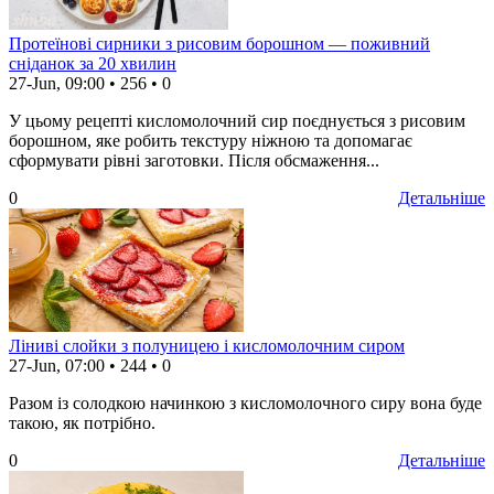
Протеїнові сирники з рисовим борошном — поживний
сніданок за 20 хвилин
27-Jun, 09:00
•
256
•
0
У цьому рецепті кисломолочний сир поєднується з рисовим
борошном, яке робить текстуру ніжною та допомагає
сформувати рівні заготовки. Після обсмаження...
0
Детальніше
Ліниві слойки з полуницею і кисломолочним сиром
27-Jun, 07:00
•
244
•
0
Разом із солодкою начинкою з кисломолочного сиру вона буде
такою, як потрібно.
0
Детальніше