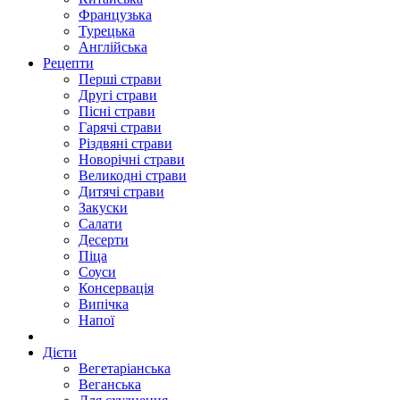
Французька
Турецька
Англійська
Рецепти
Перші страви
Другі страви
Пісні страви
Гарячі страви
Різдвяні страви
Новорічні страви
Великодні страви
Дитячі страви
Закуски
Салати
Десерти
Піца
Соуси
Консервація
Випічка
Напої
Дієти
Вегетаріанська
Веганська