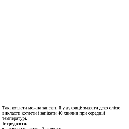
Такі котлети можна запекти й у духовці: змазати деко олією,
викласти котлети і запікати 40 хвилин при середній
температурі.
Інгредієнти:
варена квасоля - 2 склянки