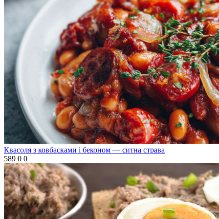
Квасоля з ковбасками і беконом — ситна страва
589
0
0