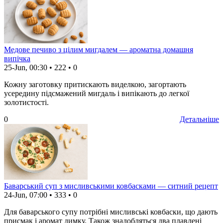
Медове печиво з цілим мигдалем — ароматна домашня
випічка
25-Jun, 00:30
•
222
•
0
Кожну заготовку притискають виделкою, загортають
усередину підсмажений мигдаль і випікають до легкої
золотистості.
0
Детальніше
Баварський суп з мисливськими ковбасками — ситний рецепт
24-Jun, 07:00
•
333
•
0
Для баварського супу потрібні мисливські ковбаски, що дають
присмак і аромат димку. Також знадобляться два плавлені