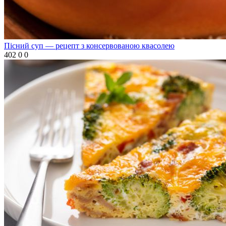
Пісний суп — рецепт з консервованою квасолею
402
0
0