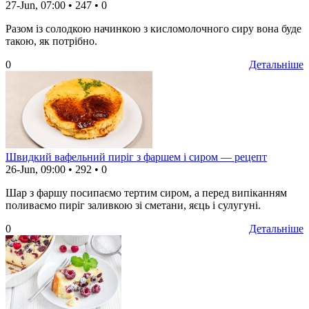
27-Jun, 07:00
•
247
•
0
Разом із солодкою начинкою з кисломолочного сиру вона буде
такою, як потрібно.
0
Детальніше
Швидкий вафельний пиріг з фаршем і сиром — рецепт
26-Jun, 09:00
•
292
•
0
Шар з фаршу посипаємо тертим сиром, а перед випіканням
поливаємо пиріг заливкою зі сметани, яєць і сулугуні.
0
Детальніше