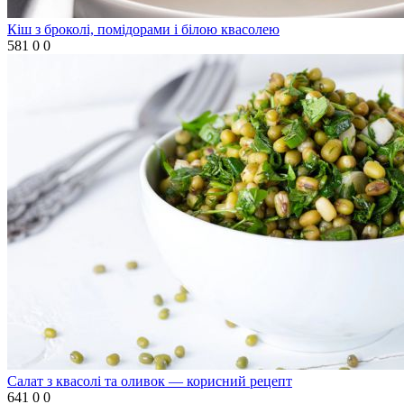
Кіш з броколі, помідорами і білою квасолею
581
0
0
Салат з квасолі та оливок — корисний рецепт
641
0
0