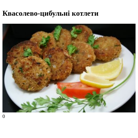
Квасолево-цибульні котлети
0