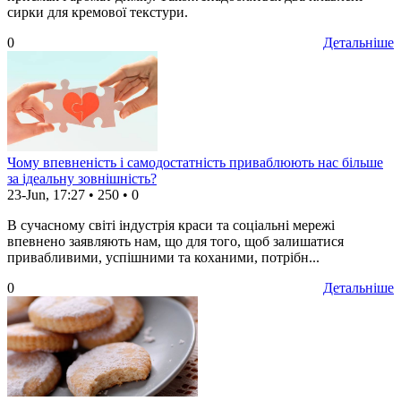
сирки для кремової текстури.
0
Детальніше
Чому впевненість і самодостатність приваблюють нас більше
за ідеальну зовнішність?
23-Jun, 17:27
•
250
•
0
В сучасному світі індустрія краси та соціальні мережі
впевнено заявляють нам, що для того, щоб залишатися
привабливими, успішними та коханими, потрібн...
0
Детальніше