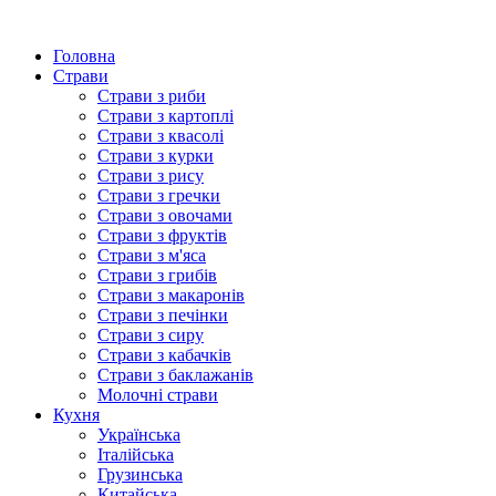
Головна
Страви
Страви з риби
Страви з картоплі
Страви з квасолі
Страви з курки
Страви з рису
Страви з гречки
Страви з овочами
Страви з фруктів
Страви з м'яса
Страви з грибів
Страви з макаронів
Страви з печінки
Страви з сиру
Страви з кабачків
Страви з баклажанів
Молочні страви
Кухня
Українська
Італійська
Грузинська
Китайська