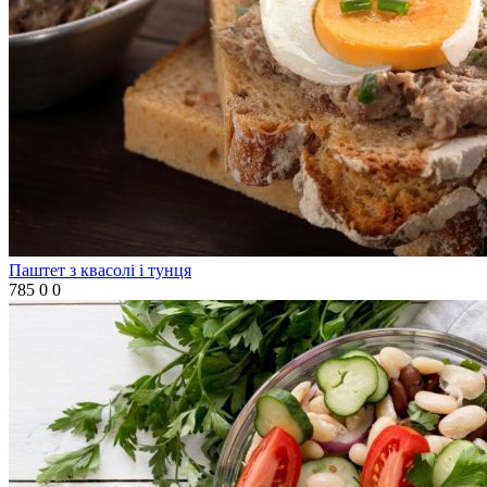
Паштет з квасолі і тунця
785
0
0