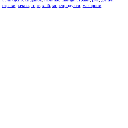
страви
,
кекси
,
торт
,
хліб
,
морепродукти
,
макарони