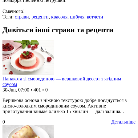
помідора і зеленню петрушки.
Смачного!
Теги:
страви
,
рецепти
,
квасоля
,
цибуля
,
котлети
Дивіться інші страви та рецепти
Панакота зі смородиною — вершковий десерт з ягідним
соусом
30-Jun, 07:00
•
401
•
0
Вершкова основа з ніжною текстурою добре поєднується з
кисло-солодким смородиновим соусом. Активне
приготування займає близько 15 хвилин — далі залиша...
0
Детальніше