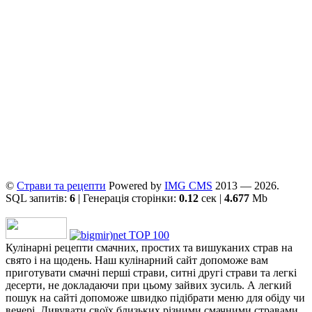
©
Страви та рецепти
Powered by
ІMG CMS
2013 — 2026.
SQL запитів:
6
| Генерація сторінки:
0.12
сек |
4.677
Mb
Кулінарні рецепти смачних, простих та вишуканих страв на
свято і на щодень. Наш кулінарний сайт допоможе вам
приготувати смачні перші страви, ситні другі страви та легкі
десерти, не докладаючи при цьому зайвих зусиль. А легкий
пошук на сайті допоможе швидко підібрати меню для обіду чи
вечері. Дивувати своїх близьких різними смачними стравами