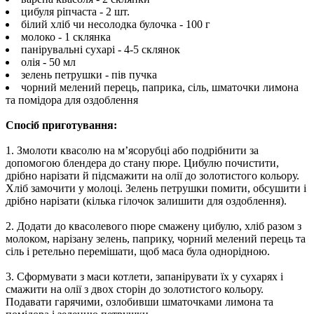
цибуля ріпчаста - 2 шт.
білий хліб чи несолодка булочка - 100 г
молоко - 1 склянка
панірувальні сухарі - 4-5 склянок
олія - 50 мл
зелень петрушки - пів пучка
чорний мелений перець, паприка, сіль, шматочки лимона
та помідора для оздоблення
Спосіб приготування:
1. Змолоти квасолю на м’ясорубці або подрібнити за
допомогою блендера до стану пюре. Цибулю почистити,
дрібно нарізати й підсмажити на олії до золотистого кольору.
Хліб замочити у молоці. Зелень петрушки помити, обсушити і
дрібно нарізати (кілька гілочок залишити для оздоблення).
2. Додати до квасолевого пюре смажену цибулю, хліб разом з
молоком, нарізану зелень, паприку, чорний мелений перець та
сіль і ретельно перемішати, щоб маса була однорідною.
3. Сформувати з маси котлети, запанірувати їх у сухарях і
смажити на олії з двох сторін до золотистого кольору.
Подавати гарячими, озлобивши шматочками лимона та