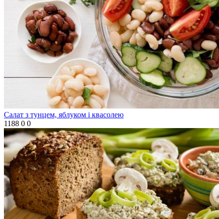
Салат з тунцем, яблуком і квасолею
1188
0
0