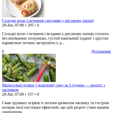
Солодкі роли з печивом і ягодами у рисовому папері
29-Jun, 07:00
•
295
•
0
Солодкі роли з печивом і ягодами у рисовому папері готують
без випікання: полуницю, густий ванільний пудинг і хрустке
карамельне печиво загортають у д...
0
Детальніше
Малосольні огірки у власному соку за 3 години — рецепт з
часником
28-Jun, 07:00
•
537
•
0
Смак хрумких огірків із легким ароматом часнику та гострою
ноткою чилі настільки ефектний, що цей рецепт стане вашим
улюбленим.