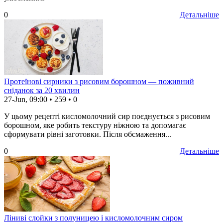
0
Детальніше
Протеїнові сирники з рисовим борошном — поживний
сніданок за 20 хвилин
27-Jun, 09:00
•
259
•
0
У цьому рецепті кисломолочний сир поєднується з рисовим
борошном, яке робить текстуру ніжною та допомагає
сформувати рівні заготовки. Після обсмаження...
0
Детальніше
Ліниві слойки з полуницею і кисломолочним сиром