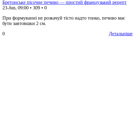
Бретонське пісочне печиво — простий французький рецепт
23-Jun, 09:00
•
309
•
0
При формуванні не розкачуй тісто надто тонко, печиво має
бути завтовшки 2 см.
0
Детальніше