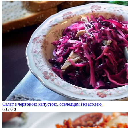
Салат з червоною капустою, оселедцем і квасолею
605
0
0