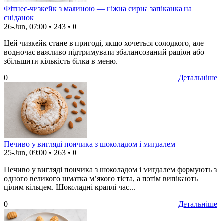
Фітнес-чизкейк з малиною — ніжна сирна запіканка на
сніданок
26-Jun, 07:00
•
243
•
0
Цей чизкейк стане в пригоді, якщо хочеться солодкого, але
водночас важливо підтримувати збалансований раціон або
збільшити кількість білка в меню.
0
Детальніше
Печиво у вигляді пончика з шоколадом і мигдалем
25-Jun, 09:00
•
263
•
0
Печиво у вигляді пончика з шоколадом і мигдалем формують з
одного великого шматка м’якого тіста, а потім випікають
цілим кільцем. Шоколадні краплі час...
0
Детальніше