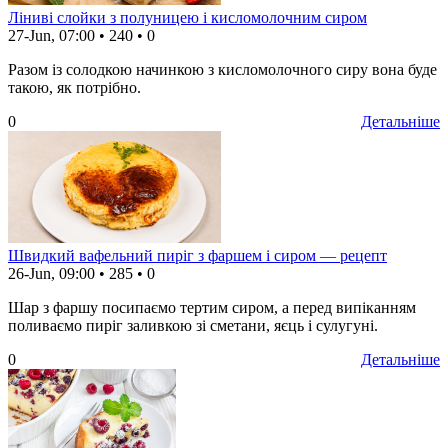
Ліниві слойки з полуницею і кисломолочним сиром
27-Jun, 07:00
•
240
•
0
Разом із солодкою начинкою з кисломолочного сиру вона буде
такою, як потрібно.
0
Детальніше
Швидкий вафельний пиріг з фаршем і сиром — рецепт
26-Jun, 09:00
•
285
•
0
Шар з фаршу посипаємо тертим сиром, а перед випіканням
поливаємо пиріг заливкою зі сметани, яєць і сулугуні.
0
Детальніше