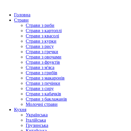
Головна
Страви
Страви з риби
Страви з картоплі
Страви з квасолі
Страви з курки
Страви з рису
Страви з гречки
Страви з овочами
Страви з фруктів
Страви з м'яса
Страви з грибів
Страви з макаронів
Страви з печінки
Страви з сиру
Страви з кабачків
Страви з баклажанів
Молочні страви
Кухня
Українська
Італійська
Грузинська
Китайська