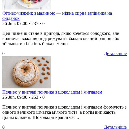
Фітнес-чизкейк з малиною — ніжна сирна запіканка на
сніданок
26-Jun, 07:00
•
237
•
0
Цей чизкейк стане в пригоді, якщо хочеться солодкого, але
водночас важливо підтримувати збалансований раціон або
збільшити кількість білка в меню.
0
Детальніше
Печиво у вигляді пончика з шоколадом і мигдалем
25-Jun, 09:00
•
253
•
0
Печиво у вигляді пончика з шоколадом і мигдалем формують з
одного великого шматка м’якого тіста, а потім випікають
цілим кільцем. Шоколадні краплі час...
0
Детальніше