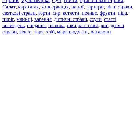
страви
мультиварка
Суп
гриби
оригінальні страви
,
,
,
,
,
Салат
картопля
консервація
напої
гарніри
пісні страви
,
,
,
,
,
,
святкові страви
торти
сир
котлети
печиво
фрукти
піца
,
,
,
,
,
,
,
пиріг
млинці
варення
дієтичні страви
соуси
статті
,
,
,
,
,
,
великдень
сніданок
печінка
швидкі страви
рис
дитячі
,
,
,
,
,
страви
,
кекси
,
торт
,
хліб
,
морепродукти
,
макарони