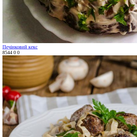
Печінковий кекс
8544
0
0