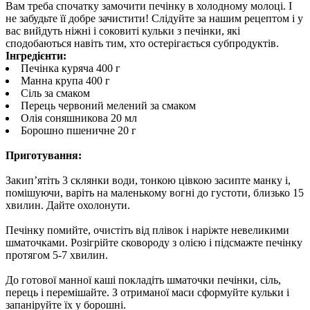
Вам треба спочатку замочити печінку в холодному молоці. І
не забудьте її добре зачистити! Слідуйте за нашим рецептом і у
вас вийдуть ніжні і соковиті кульки з печінки, які
сподобаються навіть тим, хто остерігається субпродуктів.
Інгредієнти:
Печінка куряча 400 г
Манна крупа 400 г
Сіль за смаком
Перець червоний мелений за смаком
Олія соняшникова 20 мл
Борошно пшеничне 20 г
Приготування:
Закип’ятіть 3 склянки води, тонкою цівкою засипте манку і,
помішуючи, варіть на маленькому вогні до густоти, близько 15
хвилин. Дайте охолонути.
Печінку помийте, очистіть від плівок і наріжте невеликими
шматочками. Розігрійте сковороду з олією і підсмажте печінку
протягом 5-7 хвилин.
До готової манної каші покладіть шматочки печінки, сіль,
перець і перемішайте. З отриманої маси сформуйте кульки і
запаніруйте їх у борошні.