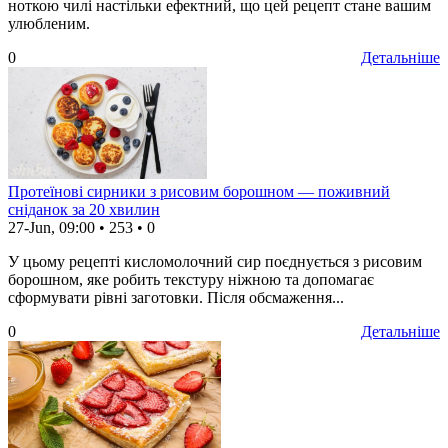
ноткою чилі настільки ефектний, що цей рецепт стане вашим
улюбленим.
0
Детальніше
Протеїнові сирники з рисовим борошном — поживний
сніданок за 20 хвилин
27-Jun, 09:00
•
253
•
0
У цьому рецепті кисломолочний сир поєднується з рисовим
борошном, яке робить текстуру ніжною та допомагає
сформувати рівні заготовки. Після обсмаження...
0
Детальніше