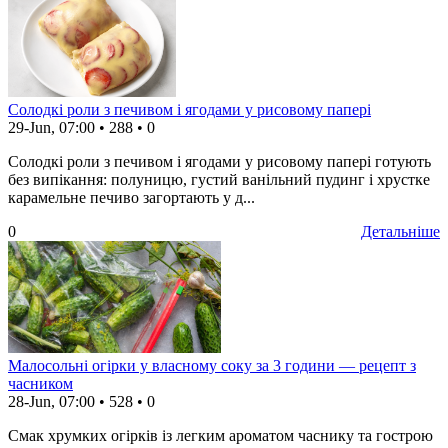
Солодкі роли з печивом і ягодами у рисовому папері
29-Jun, 07:00
•
288
•
0
Солодкі роли з печивом і ягодами у рисовому папері готують
без випікання: полуницю, густий ванільний пудинг і хрустке
карамельне печиво загортають у д...
0
Детальніше
Малосольні огірки у власному соку за 3 години — рецепт з
часником
28-Jun, 07:00
•
528
•
0
Смак хрумких огірків із легким ароматом часнику та гострою