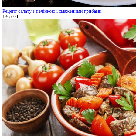
Рецепт салату з печінкою і смаженими грибами
1365
0
0