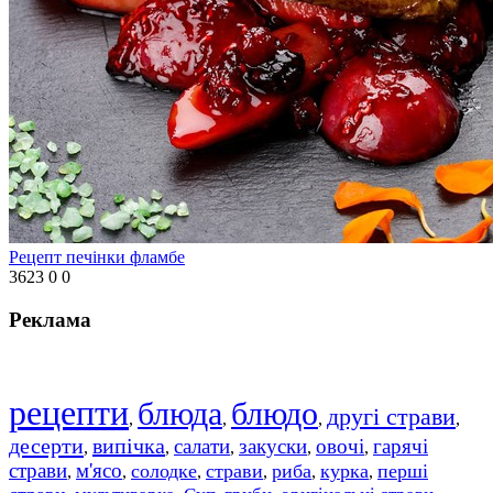
Рецепт печінки фламбе
3623
0
0
Реклама
рецепти
блюда
блюдо
другі страви
,
,
,
,
десерти
випічка
салати
закуски
овочі
гарячі
,
,
,
,
,
страви
м'ясо
солодке
страви
риба
курка
перші
,
,
,
,
,
,