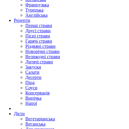
Французька
Турецька
Англійська
Рецепти
Перші страви
Другі страви
Пісні страви
Гарячі страви
Різдвяні страви
Новорічні страви
Великодні страви
Дитячі страви
Закуски
Салати
Десерти
Піца
Соуси
Консервація
Випічка
Напої
Дієти
Вегетаріанська
Веганська