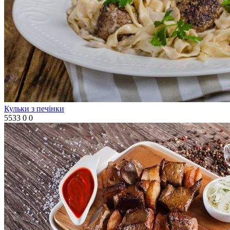
Кульки з печінки
5533
0
0