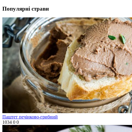
Популярні страви
Паштет печінково-грибний
1034
0
0