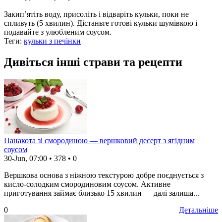
Закип’ятіть воду, присоліть і відваріть кульки, поки не
спливуть (5 хвилин). Дістаньте готові кульки шумівкою і
подавайте з улюбленим соусом.
Теги:
кульки з печінки
Дивіться інші страви та рецепти
Панакота зі смородиною — вершковий десерт з ягідним
соусом
30-Jun, 07:00
•
378
•
0
Вершкова основа з ніжною текстурою добре поєднується з
кисло-солодким смородиновим соусом. Активне
приготування займає близько 15 хвилин — далі залиша...
0
Детальніше