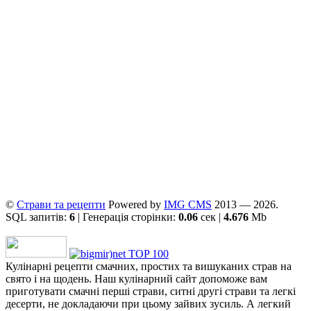
©
Страви та рецепти
Powered by
ІMG CMS
2013 — 2026.
SQL запитів:
6
| Генерація сторінки:
0.06
сек |
4.676
Mb
Кулінарні рецепти смачних, простих та вишуканих страв на
свято і на щодень. Наш кулінарний сайт допоможе вам
приготувати смачні перші страви, ситні другі страви та легкі
десерти, не докладаючи при цьому зайвих зусиль. А легкий