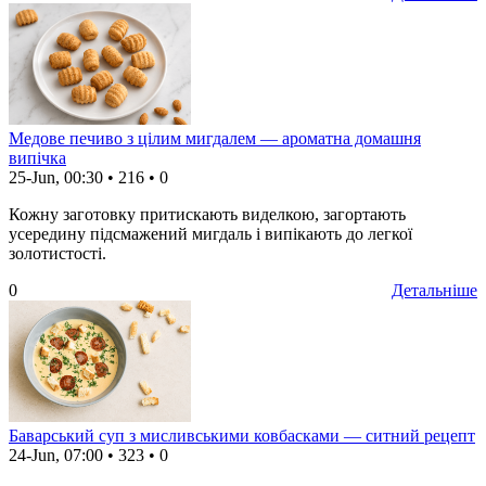
Медове печиво з цілим мигдалем — ароматна домашня
випічка
25-Jun, 00:30
•
216
•
0
Кожну заготовку притискають виделкою, загортають
усередину підсмажений мигдаль і випікають до легкої
золотистості.
0
Детальніше
Баварський суп з мисливськими ковбасками — ситний рецепт
24-Jun, 07:00
•
323
•
0