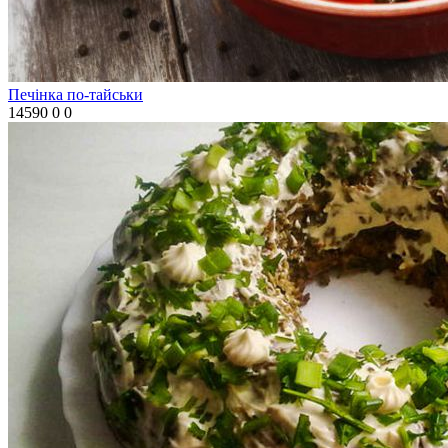
Печінка по-тайськи
14590
0
0