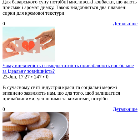
Для баварського супу потрібні мисливські ковбаски, що дають
присмак і аромат димку. Також знадобляться два плавлені
сирки для кремової текстури.
0
Детальніше
Чому впевненість і самодостатність приваблюють нас більше
за ідеальну зовнішність?
23-Jun, 17:27
•
247
•
0
В сучасному світі індустрія краси та соціальні мережі
впевнено заявляють нам, що для того, щоб залишатися
привабливими, успішними та коханими, потрібн...
0
Детальніше