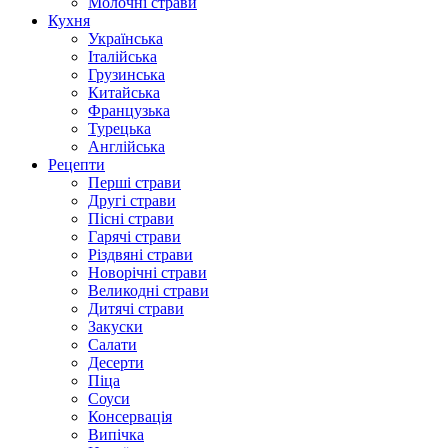
Молочні страви
Кухня
Українська
Італійська
Грузинська
Китайська
Французька
Турецька
Англійська
Рецепти
Перші страви
Другі страви
Пісні страви
Гарячі страви
Різдвяні страви
Новорічні страви
Великодні страви
Дитячі страви
Закуски
Салати
Десерти
Піца
Соуси
Консервація
Випічка