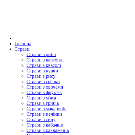
Головна
Страви
Страви з риби
Страви з картоплі
Страви з квасолі
Страви з курки
Страви з рису
Страви з гречки
Страви з овочами
Страви з фруктів
Страви з м'яса
Страви з грибів
Страви з макаронів
Страви з печінки
Страви з сиру
Страви з кабачків
Страви з баклажанів