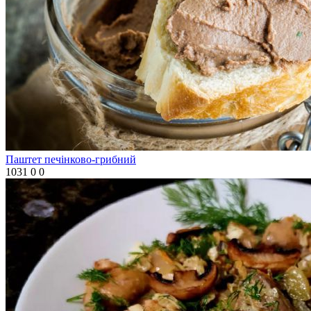
Паштет печінково-грибний
1031
0
0