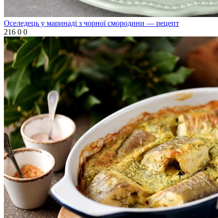
Оселедець у маринаді з чорної смородини — рецепт
216
0
0