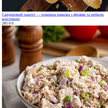
Сардиновий паштет — поживна намазка з яйцями та рибною
консервою
285
0
0