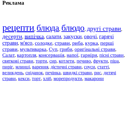
Реклама
рецепти
блюда
блюдо
другі страви
,
,
,
,
десерти
випічка
салати
закуски
овочі
гарячі
,
,
,
,
,
страви
м'ясо
солодке
страви
риба
курка
перші
,
,
,
,
,
,
страви
мультиварка
Суп
гриби
оригінальні страви
,
,
,
,
,
Салат
картопля
консервація
напої
гарніри
пісні страви
,
,
,
,
,
,
святкові страви
торти
сир
котлети
печиво
фрукти
піца
,
,
,
,
,
,
,
пиріг
млинці
варення
дієтичні страви
соуси
статті
,
,
,
,
,
,
великдень
сніданок
печінка
швидкі страви
рис
дитячі
,
,
,
,
,
страви
,
кекси
,
торт
,
хліб
,
морепродукти
,
макарони