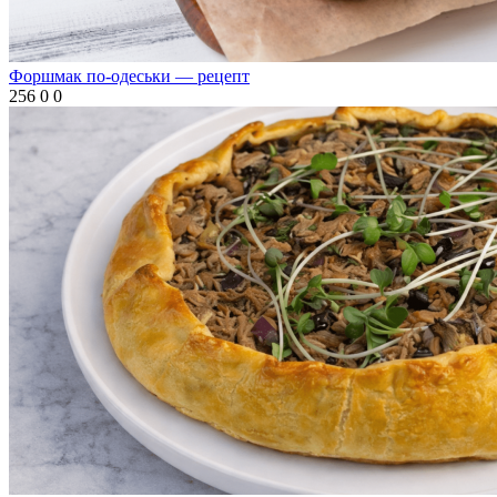
Форшмак по-одеськи — рецепт
256
0
0