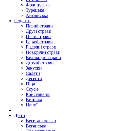
Французька
Турецька
Англійська
Рецепти
Перші страви
Другі страви
Пісні страви
Гарячі страви
Різдвяні страви
Новорічні страви
Великодні страви
Дитячі страви
Закуски
Салати
Десерти
Піца
Соуси
Консервація
Випічка
Напої
Дієти
Вегетаріанська
Веганська