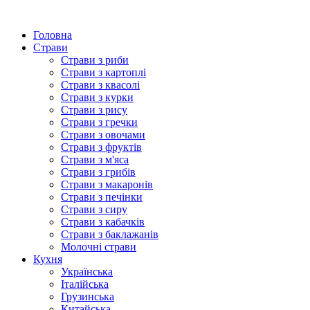
Головна
Страви
Страви з риби
Страви з картоплі
Страви з квасолі
Страви з курки
Страви з рису
Страви з гречки
Страви з овочами
Страви з фруктів
Страви з м'яса
Страви з грибів
Страви з макаронів
Страви з печінки
Страви з сиру
Страви з кабачків
Страви з баклажанів
Молочні страви
Кухня
Українська
Італійська
Грузинська
Китайська