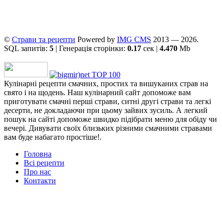
©
Страви та рецепти
Powered by
ІMG CMS
2013 — 2026.
SQL запитів:
5
| Генерація сторінки:
0.17
сек |
4.470
Mb
Кулінарні рецепти смачних, простих та вишуканих страв на
свято і на щодень. Наш кулінарний сайт допоможе вам
приготувати смачні перші страви, ситні другі страви та легкі
десерти, не докладаючи при цьому зайвих зусиль. А легкий
пошук на сайті допоможе швидко підібрати меню для обіду чи
вечері. Дивувати своїх близьких різними смачними стравами
вам буде набагато простіше!.
Головна
Всі рецепти
Про нас
Контакти