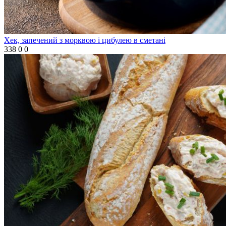
Хек, запечений з морквою і цибулею в сметані
338
0
0