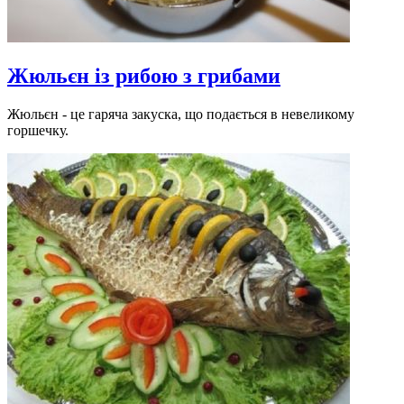
Жюльєн із рибою з грибами
Жюльєн - це гаряча закуска, що подається в невеликому
горшечку.