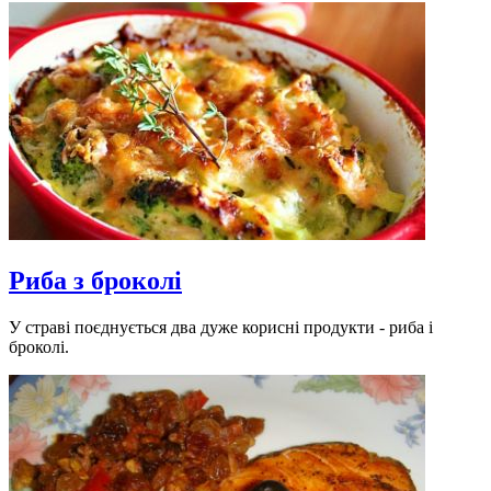
Риба з броколі
У страві поєднується два дуже корисні продукти - риба і
броколі.