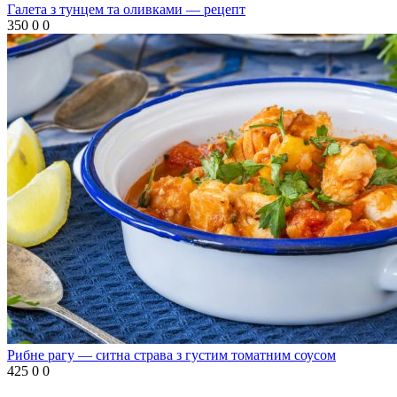
Галета з тунцем та оливками — рецепт
350
0
0
Рибне рагу — ситна страва з густим томатним соусом
425
0
0