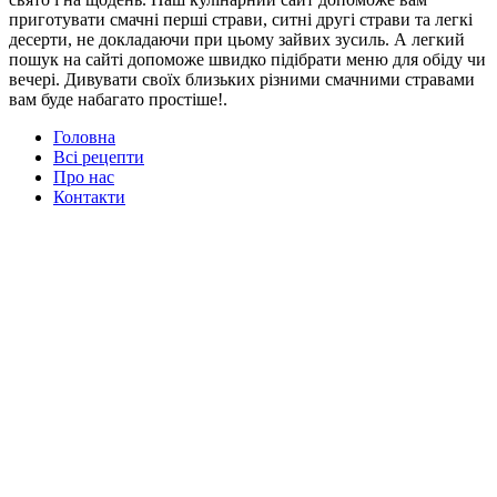
приготувати смачні перші страви, ситні другі страви та легкі
десерти, не докладаючи при цьому зайвих зусиль. А легкий
пошук на сайті допоможе швидко підібрати меню для обіду чи
вечері. Дивувати своїх близьких різними смачними стравами
вам буде набагато простіше!.
Головна
Всі рецепти
Про нас
Контакти