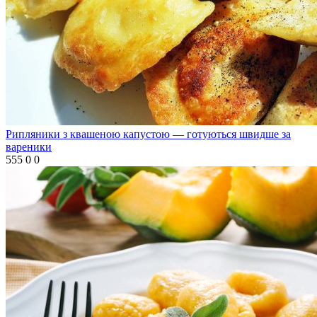
Рипляники з квашеною капустою — готуються швидше за
вареники
555
0
0