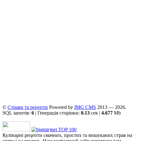
©
Страви та рецепти
Powered by
ІMG CMS
2013 — 2026.
SQL запитів:
6
| Генерація сторінки:
0.13
сек |
4.677
Mb
Кулінарні рецепти смачних, простих та вишуканих страв на
свято і на щодень. Наш кулінарний сайт допоможе вам