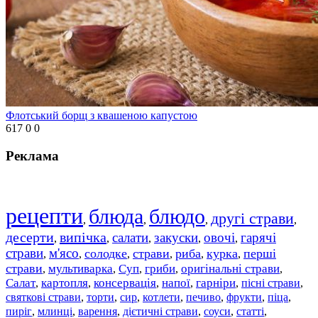
Флотський борщ з квашеною капустою
617
0
0
Реклама
рецепти
блюда
блюдо
другі страви
,
,
,
,
десерти
випічка
салати
закуски
овочі
гарячі
,
,
,
,
,
страви
м'ясо
солодке
страви
риба
курка
перші
,
,
,
,
,
,
страви
мультиварка
Суп
гриби
оригінальні страви
,
,
,
,
,
Салат
картопля
консервація
напої
гарніри
пісні страви
,
,
,
,
,
,
святкові страви
торти
сир
котлети
печиво
фрукти
піца
,
,
,
,
,
,
,
пиріг
млинці
варення
дієтичні страви
соуси
статті
,
,
,
,
,
,