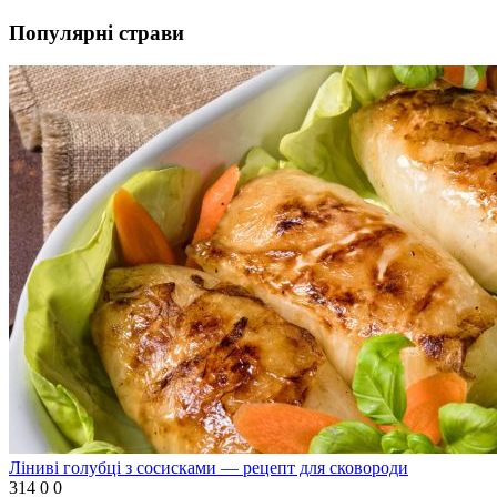
Популярні страви
Ліниві голубці з сосисками — рецепт для сковороди
314
0
0