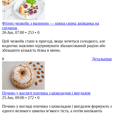
Фітнес-чизкейк з малиною — ніжна сирна запіканка на
сніданок
26-Jun, 07:00
•
253
•
0
Цей чизкейк стане в пригоді, якщо хочеться солодкого, але
водночас важливо підтримувати збалансований раціон або
збільшити кількість білка в меню.
0
Детальніше
Печиво у вигляді пончика з шоколадом і мигдалем
25-Jun, 09:00
•
272
•
0
Печиво у вигляді пончика з шоколадом і мигдалем формують з
одного великого шматка м’якого тіста, а потім випікають