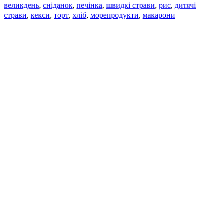
великдень
сніданок
печінка
швидкі страви
рис
дитячі
,
,
,
,
,
страви
,
кекси
,
торт
,
хліб
,
морепродукти
,
макарони