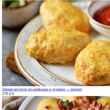
Ліниві котлети по-київськи в духовці — рецепт
379
0
0