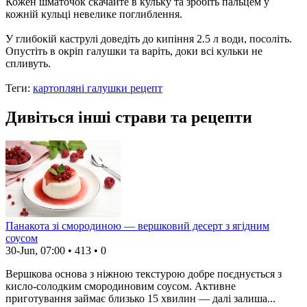
Кожен шматочок скачайте в кульку та зробіть пальцем у
кожній кульці невелике поглиблення.
У глибокій каструлі доведіть до кипіння 2.5 л води, посоліть.
Опустіть в окріп галушки та варіть, доки всі кульки не
спливуть.
Теги:
картопляні галушки рецепт
Дивіться інші страви та рецепти
Панакота зі смородиною — вершковий десерт з ягідним
соусом
30-Jun, 07:00
•
413
•
0
Вершкова основа з ніжною текстурою добре поєднується з
кисло-солодким смородиновим соусом. Активне
приготування займає близько 15 хвилин — далі залиша...