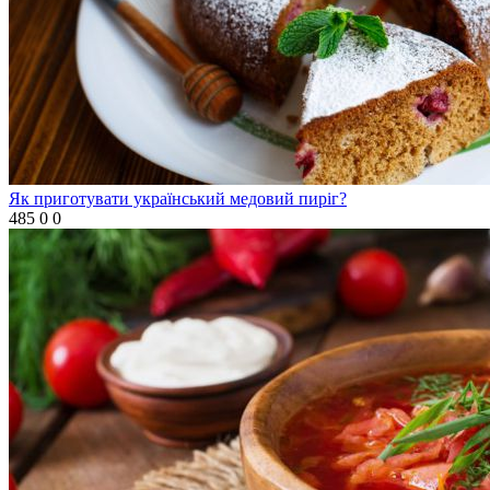
Як приготувати український медовий пиріг?
485
0
0