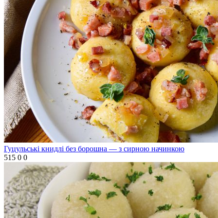
Гуцульські книдлі без борошна — з сирною начинкою
515
0
0