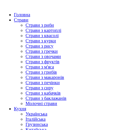
Головна
Страви
Страви з риби
Страви з картоплі
Страви з квасолі
Страви з курки
Страви з рису
Страви з гречки
Страви з овочами
Страви з фруктів
Страви з м'яса
Страви з грибів
Страви з макаронів
Страви з печінки
Страви з сиру
Страви з кабачків
Страви з баклажанів
Молочні страви
Кухня
Українська
Італійська
Грузинська
Китайська