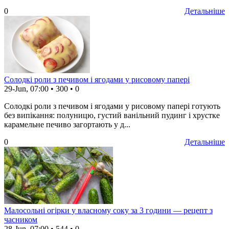
0
Детальніше
Солодкі роли з печивом і ягодами у рисовому папері
29-Jun, 07:00
•
300
•
0
Солодкі роли з печивом і ягодами у рисовому папері готують
без випікання: полуницю, густий ванільний пудинг і хрустке
карамельне печиво загортають у д...
0
Детальніше
Малосольні огірки у власному соку за 3 години — рецепт з
часником
28-Jun, 07:00
•
544
•
0