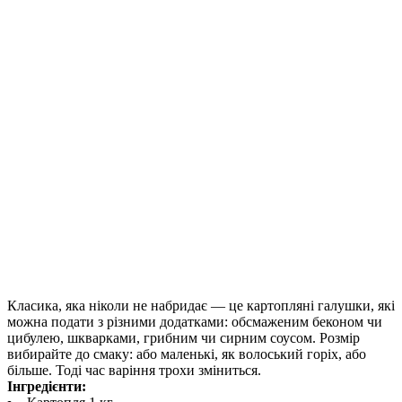
Класика, яка ніколи не набридає — це картопляні галушки, які
можна подати з різними додатками: обсмаженим беконом чи
цибулею, шкварками, грибним чи сирним соусом. Розмір
вибирайте до смаку: або маленькі, як волоський горіх, або
більше. Тоді час варіння трохи зміниться.
Інгредієнти: