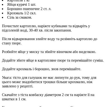
Картопля 1 кг
Яйця курячі 1 шт.
Борошно пшеничне 2 ст. л.
Крохмаль 1/2 скл.
Сіль за смаком.
Почистьте картоплю, наріжте кубиками та відваріть у
підсоленій воді, 30-40 хв. після закипання.
Після відварювання злийте воду та розімніть картоплю до
стану пюре.
Розбийте яйце у миску та збийте віничком або виделкою.
Додайте збите яйце в картопляне пюре та перемішайте суміш.
Додайте крохмаль і борошно, знов перемішайте.
Увага: тісто для галушок не має липнути до рук, тому для
цього може знадобитися трошки більше крохмалю, ніж
заявлено у рецепті.
Скачайте з тіста ковбаску діаметром 2 см та наріжте її на
шматки в 1 см.