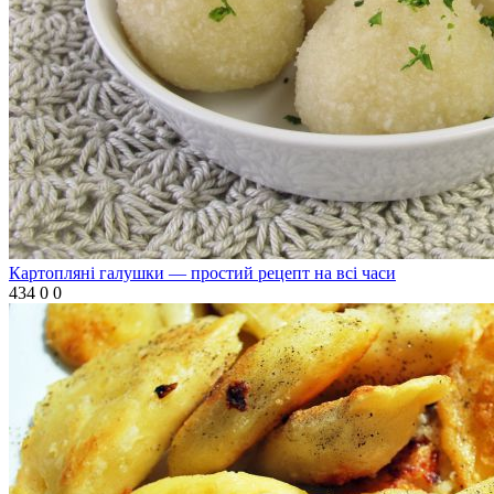
Картопляні галушки — простий рецепт на всі часи
434
0
0