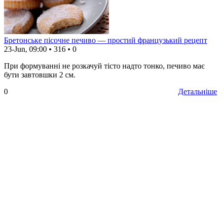
Бретонське пісочне печиво — простий французький рецепт
23-Jun, 09:00
•
316
•
0
При формуванні не розкачуй тісто надто тонко, печиво має
бути завтовшки 2 см.
0
Детальніше