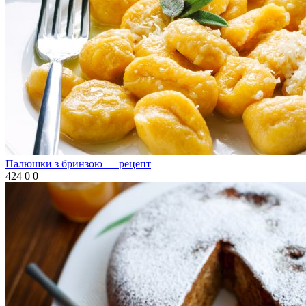
Палюшки з бринзою — рецепт
424
0
0