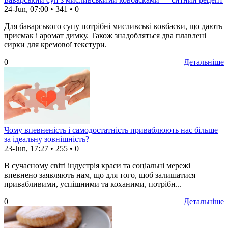
24-Jun, 07:00
•
341
•
0
Для баварського супу потрібні мисливські ковбаски, що дають
присмак і аромат димку. Також знадобляться два плавлені
сирки для кремової текстури.
0
Детальніше
Чому впевненість і самодостатність приваблюють нас більше
за ідеальну зовнішність?
23-Jun, 17:27
•
255
•
0
В сучасному світі індустрія краси та соціальні мережі
впевнено заявляють нам, що для того, щоб залишатися
привабливими, успішними та коханими, потрібн...
0
Детальніше