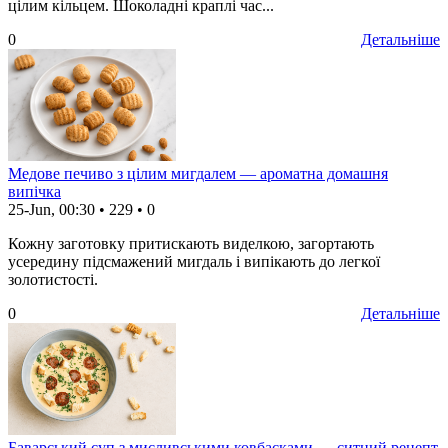
цілим кільцем. Шоколадні краплі час...
0
Детальніше
Медове печиво з цілим мигдалем — ароматна домашня
випічка
25-Jun, 00:30
•
229
•
0
Кожну заготовку притискають виделкою, загортають
усередину підсмажений мигдаль і випікають до легкої
золотистості.
0
Детальніше
Баварський суп з мисливськими ковбасками — ситний рецепт