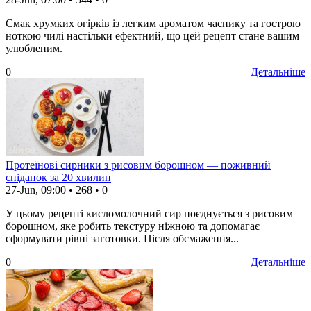
Смак хрумких огірків із легким ароматом часнику та гострою
ноткою чилі настільки ефектний, що цей рецепт стане вашим
улюбленим.
0
Детальніше
Протеїнові сирники з рисовим борошном — поживний
сніданок за 20 хвилин
27-Jun, 09:00
•
268
•
0
У цьому рецепті кисломолочний сир поєднується з рисовим
борошном, яке робить текстуру ніжною та допомагає
сформувати рівні заготовки. Після обсмаження...
0
Детальніше