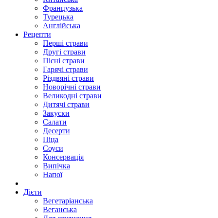
Французька
Турецька
Англійська
Рецепти
Перші страви
Другі страви
Пісні страви
Гарячі страви
Різдвяні страви
Новорічні страви
Великодні страви
Дитячі страви
Закуски
Салати
Десерти
Піца
Соуси
Консервація
Випічка
Напої
Дієти
Вегетаріанська
Веганська