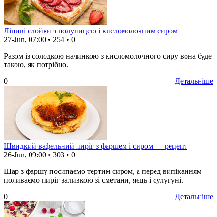
Ліниві слойки з полуницею і кисломолочним сиром
27-Jun, 07:00
•
254
•
0
Разом із солодкою начинкою з кисломолочного сиру вона буде
такою, як потрібно.
0
Детальніше
Швидкий вафельний пиріг з фаршем і сиром — рецепт
26-Jun, 09:00
•
303
•
0
Шар з фаршу посипаємо тертим сиром, а перед випіканням
поливаємо пиріг заливкою зі сметани, яєць і сулугуні.
0
Детальніше