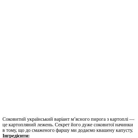
Соковитий український варіант м’ясного пирога з картоплі —
це картопляний лежень. Секрет його дуже соковитої начинки
в тому, що до смаженого фаршу ми додаємо квашену капусту.
Інгредієнти: