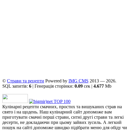
©
Страви та рецепти
Powered by
ІMG CMS
2013 — 2026.
SQL запитів:
6
| Генерація сторінки:
0.09
сек |
4.677
Mb
Кулінарні рецепти смачних, простих та вишуканих страв на
свято і на щодень. Наш кулінарний сайт допоможе вам
приготувати смачні перші страви, ситні другі страви та легкі
десерти, не докладаючи при цьому зайвих зусиль. А легкий
пошук на сайті допоможе швидко підібрати меню для обіду чи