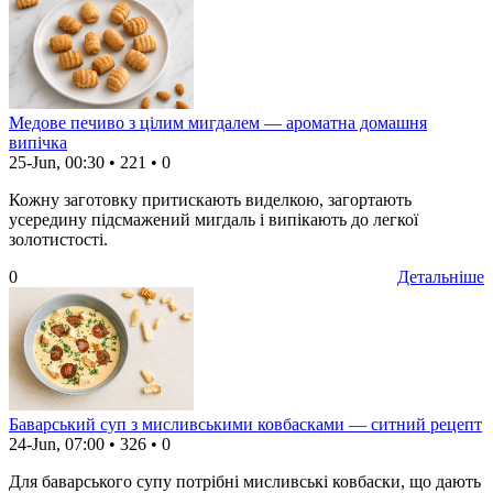
Медове печиво з цілим мигдалем — ароматна домашня
випічка
25-Jun, 00:30
•
221
•
0
Кожну заготовку притискають виделкою, загортають
усередину підсмажений мигдаль і випікають до легкої
золотистості.
0
Детальніше
Баварський суп з мисливськими ковбасками — ситний рецепт
24-Jun, 07:00
•
326
•
0
Для баварського супу потрібні мисливські ковбаски, що дають