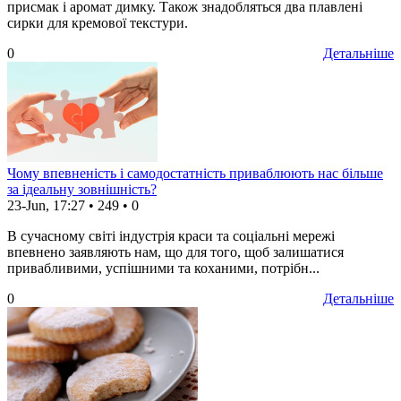
присмак і аромат димку. Також знадобляться два плавлені
сирки для кремової текстури.
0
Детальніше
Чому впевненість і самодостатність приваблюють нас більше
за ідеальну зовнішність?
23-Jun, 17:27
•
249
•
0
В сучасному світі індустрія краси та соціальні мережі
впевнено заявляють нам, що для того, щоб залишатися
привабливими, успішними та коханими, потрібн...
0
Детальніше