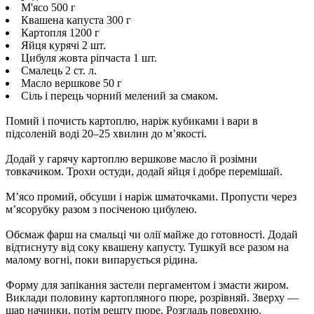
М'ясо 500 г
Квашена капуста 300 г
Картопля 1200 г
Яйця курячі 2 шт.
Цибуля жовта ріпчаста 1 шт.
Смалець 2 ст. л.
Масло вершкове 50 г
Сіль і перець чорний мелений за смаком.
Помий і почисть картоплю, наріж кубиками і вари в
підсоленій воді 20–25 хвилин до м’якості.
Додай у гарячу картоплю вершкове масло й розімни
товкачиком. Трохи остуди, додай яйця і добре перемішай.
М’ясо промий, обсуши і наріж шматочками. Пропусти через
м’ясорубку разом з посіченою цибулею.
Обсмаж фарш на смальці чи олії майже до готовності. Додай
відтиснуту від соку квашену капусту. Тушкуй все разом на
малому вогні, поки випарується рідина.
Форму для запікання застели пергаментом і змасти жиром.
Виклади половину картопляного пюре, розрівняй. Зверху —
шар начинки, потім решту пюре. Розгладь поверхню.