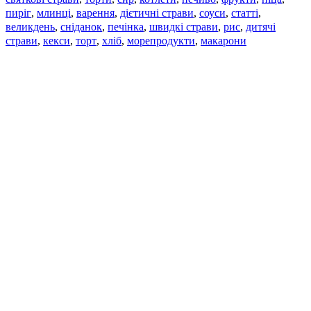
пиріг
млинці
варення
дієтичні страви
соуси
статті
,
,
,
,
,
,
великдень
сніданок
печінка
швидкі страви
рис
дитячі
,
,
,
,
,
страви
,
кекси
,
торт
,
хліб
,
морепродукти
,
макарони