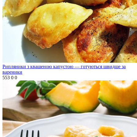
Рипляники з квашеною капустою — готуються швидше за
вареники
553
0
0