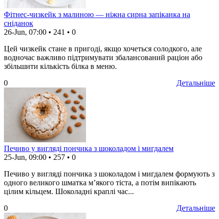
Фітнес-чизкейк з малиною — ніжна сирна запіканка на
сніданок
26-Jun, 07:00
•
241
•
0
Цей чизкейк стане в пригоді, якщо хочеться солодкого, але
водночас важливо підтримувати збалансований раціон або
збільшити кількість білка в меню.
0
Детальніше
Печиво у вигляді пончика з шоколадом і мигдалем
25-Jun, 09:00
•
257
•
0
Печиво у вигляді пончика з шоколадом і мигдалем формують з
одного великого шматка м’якого тіста, а потім випікають
цілим кільцем. Шоколадні краплі час...
0
Детальніше