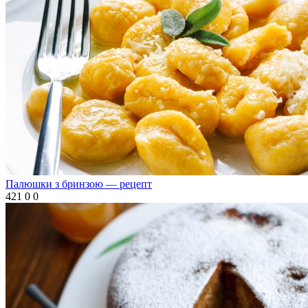
Палюшки з бринзою — рецепт
421
0
0