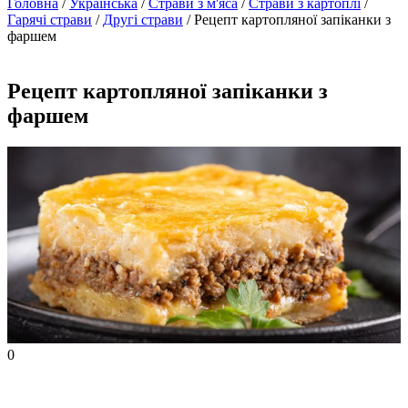
Головна
/
Українська
/
Страви з м'яса
/
Страви з картоплі
/
Гарячі страви
/
Другі страви
/ Рецепт картопляної запіканки з
фаршем
Рецепт картопляної запіканки з
фаршем
0