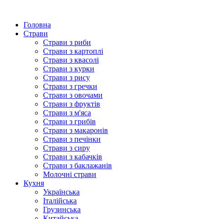
Головна
Страви
Страви з риби
Страви з картоплі
Страви з квасолі
Страви з курки
Страви з рису
Страви з гречки
Страви з овочами
Страви з фруктів
Страви з м'яса
Страви з грибів
Страви з макаронів
Страви з печінки
Страви з сиру
Страви з кабачків
Страви з баклажанів
Молочні страви
Кухня
Українська
Італійська
Грузинська
Китайська