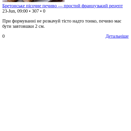
Бретонське пісочне печиво — простий французький рецепт
23-Jun, 09:00
•
307
•
0
При формуванні не розкачуй тісто надто тонко, печиво має
бути завтовшки 2 см.
0
Детальніше