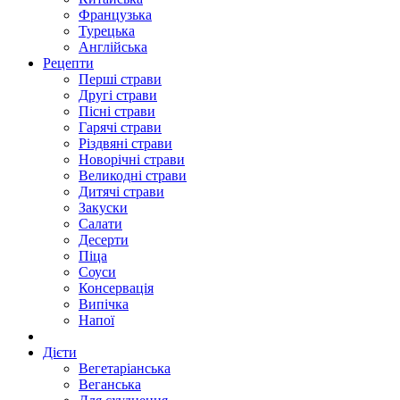
Французька
Турецька
Англійська
Рецепти
Перші страви
Другі страви
Пісні страви
Гарячі страви
Різдвяні страви
Новорічні страви
Великодні страви
Дитячі страви
Закуски
Салати
Десерти
Піца
Соуси
Консервація
Випічка
Напої
Дієти
Вегетаріанська
Веганська