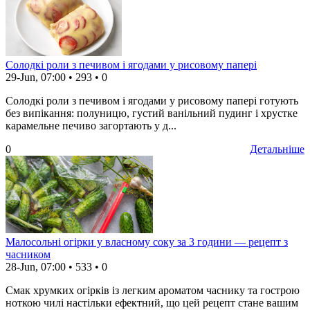
Солодкі роли з печивом і ягодами у рисовому папері
29-Jun, 07:00
•
293
•
0
Солодкі роли з печивом і ягодами у рисовому папері готують
без випікання: полуницю, густий ванільний пудинг і хрустке
карамельне печиво загортають у д...
0
Детальніше
Малосольні огірки у власному соку за 3 години — рецепт з
часником
28-Jun, 07:00
•
533
•
0
Смак хрумких огірків із легким ароматом часнику та гострою
ноткою чилі настільки ефектний, що цей рецепт стане вашим