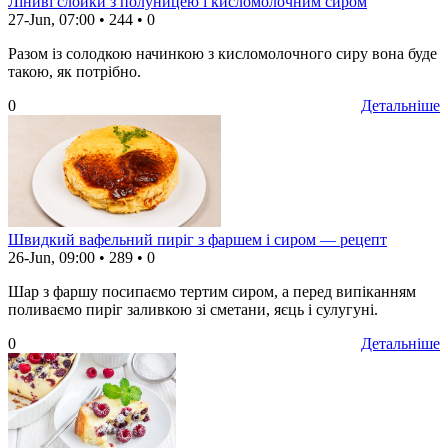
Ліниві слойки з полуницею і кисломолочним сиром
27-Jun, 07:00
•
244
•
0
Разом із солодкою начинкою з кисломолочного сиру вона буде
такою, як потрібно.
0
Детальніше
Швидкий вафельний пиріг з фаршем і сиром — рецепт
26-Jun, 09:00
•
289
•
0
Шар з фаршу посипаємо тертим сиром, а перед випіканням
поливаємо пиріг заливкою зі сметани, яєць і сулугуні.
0
Детальніше