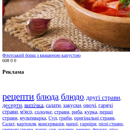
Флотський борщ з квашеною капустою
608
0
0
Реклама
рецепти
блюда
блюдо
другі страви
,
,
,
,
десерти
випічка
салати
закуски
овочі
гарячі
,
,
,
,
,
страви
м'ясо
солодке
страви
риба
курка
перші
,
,
,
,
,
,
страви
мультиварка
Суп
гриби
оригінальні страви
,
,
,
,
,
Салат
картопля
консервація
напої
гарніри
пісні страви
,
,
,
,
,
,
святкові страви
торти
сир
котлети
печиво
фрукти
піца
,
,
,
,
,
,
,