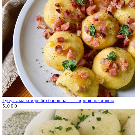
Гуцульські книдлі без борошна — з сирною начинкою
510
0
0