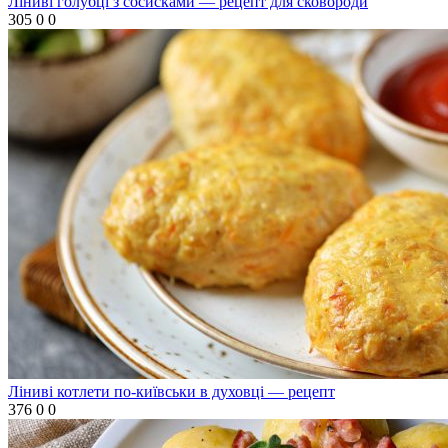
Ліниві голубці з сосисками — рецепт для сковороди
305
0
0
Ліниві котлети по-київськи в духовці — рецепт
376
0
0