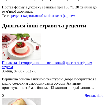
Постав форму в духовку і запікай при 180 °C 30 хвилин до
рум’яної скоринки.
Теги:
рецепт картопляної запіканки з фаршем
Дивіться інші страви та рецепти
Панакота зі смородиною — вершковий десерт з ягідним
соусом
30-Jun, 07:00
•
382
•
0
Вершкова основа з ніжною текстурою добре поєднується з
кисло-солодким смородиновим соусом. Активне
приготування займає близько 15 хвилин — далі залиша...
0
Детальніше