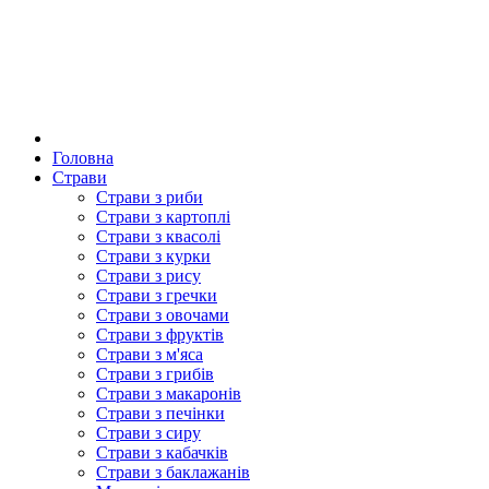
Головна
Страви
Страви з риби
Страви з картоплі
Страви з квасолі
Страви з курки
Страви з рису
Страви з гречки
Страви з овочами
Страви з фруктів
Страви з м'яса
Страви з грибів
Страви з макаронів
Страви з печінки
Страви з сиру
Страви з кабачків
Страви з баклажанів