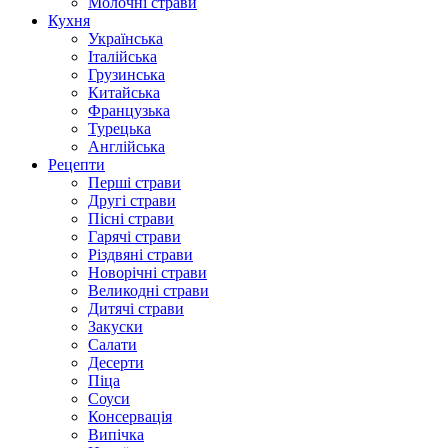
Молочні страви
Кухня
Українська
Італійська
Грузинська
Китайська
Французька
Турецька
Англійська
Рецепти
Перші страви
Другі страви
Пісні страви
Гарячі страви
Різдвяні страви
Новорічні страви
Великодні страви
Дитячі страви
Закуски
Салати
Десерти
Піца
Соуси
Консервація
Випічка