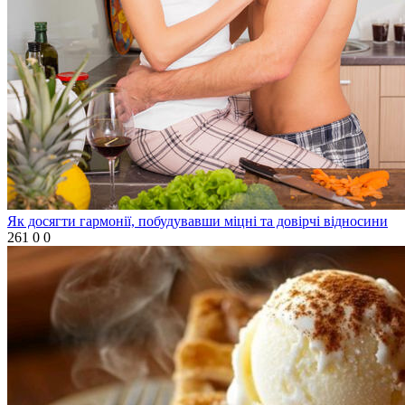
Як досягти гармонії, побудувавши міцні та довірчі відносини
261
0
0