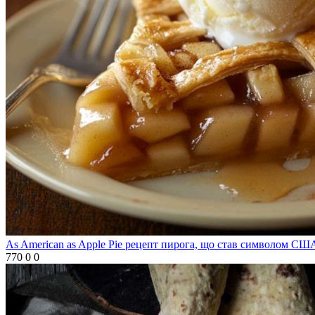
As American as Apple Pie рецепт пирога, що став символом СШ
770
0
0